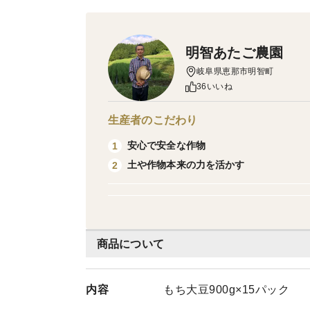
明智あたご農園
岐阜県恵那市明智町
36いいね
生産者のこだわり
安心で安全な作物
1
土や作物本来の力を活かす
2
商品について
内容
もち大豆900g×15パック