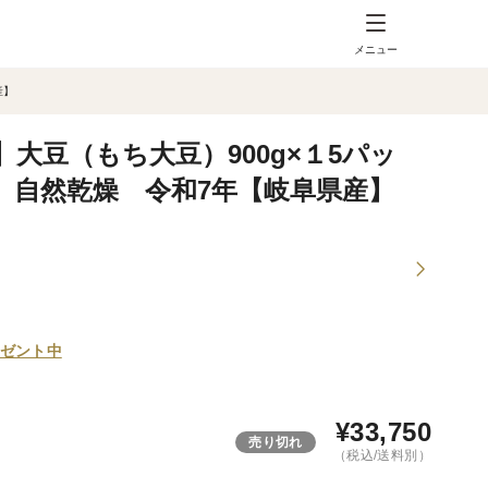
メニュー
産】
大豆（もち大豆）900g×１5パッ
 自然乾燥 令和7年【岐阜県産】
ゼント中
¥
33,750
売り切れ
（税込/送料別）