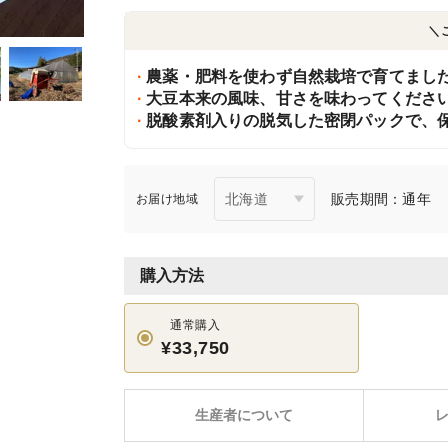
＼
農薬・肥料を使わず自然栽培で育てました。୧(
脱酸素剤入りの脱気した密閉パックで、
販売期間：通年
お届け地域
購入方法
通常購入
¥33,750
生産者について