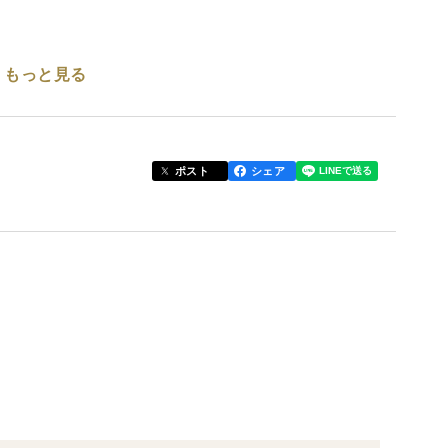
もっと見る
種です。
ポスト
シェア
豆(中粒約7mm前後)の約１.５倍の粒径があり、その
が特徴です。
ろん、お味噌・お豆腐・豆乳作り等にも挑戦なさって
を入れ、脱気して袋を密閉しております。（脱気シー