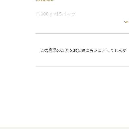
〇900ｇ×15パック
〇価格 2250円×15パック＝33750円
品種
もち大豆は中国地方で栽培されてきた在来
この商品のことをお友達にもシェアしませんか
粒が大きく（粒径約１㎝程度）、一般的な大
名の通りモチモチとした触感と濃厚な甘味
貴重な自然栽培の国産大豆で、煮豆はもち
ください！^^
包装等
虫の発生抑制と品質保持のため、脱酸素剤
ラー使用）
自然乾燥