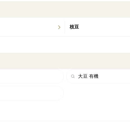
農園ブログ：「明智あたご農園」で検索して
枝豆
大豆 有機