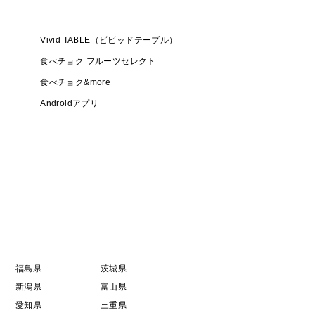
Vivid TABLE（ビビッドテーブル）
食べチョク フルーツセレクト
食べチョク&more
Androidアプリ
福島県
茨城県
新潟県
富山県
愛知県
三重県