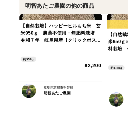
明智あたご農園の他の商品
【自然栽培】ハッピーヒルもち米 玄
米950ｇ 農薬不使用・無肥料栽培
【自然栽
令和７年 岐阜県産【クリックポスト
米950
発送】
料栽培 
約950g
¥2,200
約4.8kg
岐阜県恵那市明智町
明智あたご農園