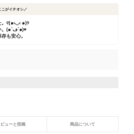
ここがイチオシ／
๑›◡‹ ๑)୨
大豆本来の風味、甘さを味わってください。(๑´ڡ`๑)♥
保存も安心。
レビューと投稿
商品について