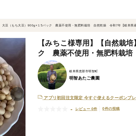
大豆（もち大豆）900g×１5パック 農薬不使用・無肥料栽培 自然乾燥 令和7年【岐阜県
【みちこ様専用】【自然栽培】
ク 農薬不使用・無肥料栽培
岐阜県恵那市明智町
明智あたご農園
アプリ初回注文限定
今すぐ使えるクーポンプレ
-
0件の投稿
レビュー 0件