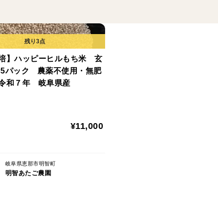
天日による自然乾燥を行っているため、乾
まとめ買いについて
複数ご購入や他商品との同梱をご希望の際
同梱して送料がお得になる専用商品を出品
培】ハッピーヒルもち米 玄
ｇ×5パック 農薬不使用・無肥
栽培のこだわり
令和７年 岐阜県産
自然栽培にこだわり、農薬・除草剤はもち
に栽培しています。作物本来の自然で豊か
¥11,000
産地の特徴
標高540mの中山間地に圃場があり、空気
岐阜県恵那市明智町
保存方法
明智あたご農園
当園の作物は収穫後の消毒／ポストハーベ
しておりません。
虫害を防ぐため、開封後は冷蔵庫にて保存