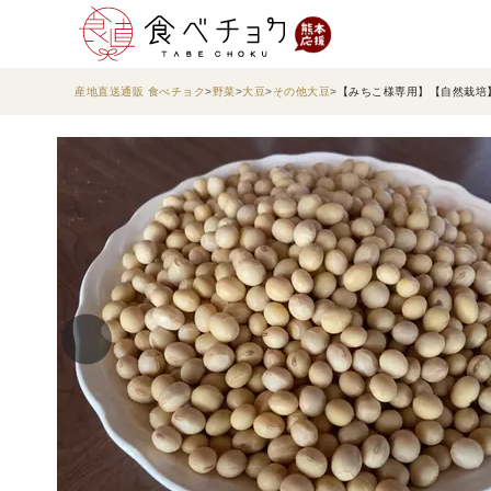
産地直送通販 食べチョク
野菜
大豆
その他大豆
【みちこ様専用】【自然栽培】