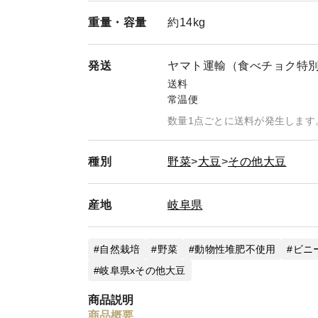
重量・
容量
約14kg
発送
ヤマト運輸（食べチョク特
送料
常温便
数量1点ごとに送料が発生します
種別
野菜
大豆
その他大豆
産地
岐阜県
自然栽培
野菜
動物性堆肥不使用
ビニ
岐阜県xその他大豆
商品説明
商品概要