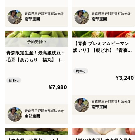
産地の特徴
青森県三戸郡南部町法光寺
青森県三戸郡南部町法光寺
青森県南部町は、昼夜の寒暖差が大きく、水はけの良い
南部宝園
南部宝園
土壌に恵まれた地域です。
さらに名久井岳の湧き水に支えられた清らかで豊富な水
【青森 プレミアムピーマン
環境があり、この環境が、にんにく本来の旨みと甘みを
訳アリ】【朝どれ】『青森グ
しっかりと引き出します。
青森限定生産！最高級枝豆・
リーンスイート』3kg
毛豆【あおもり 福丸】（枝
自然条件に恵まれた土地だからこそ、品質の高いにんに
付き3kg） 甘味、香り、コ
くが育ちます。
約3kg
ク、そのすべてが一段上の良
¥3,240
食味品種。ほっくりとした大
約3kg
品種の特徴
¥7,980
粒食感をご堪能ください。
白玉王は、大玉で雪のように真っ白で見た目が美しく、
青森県三戸郡南部町法光寺
しっかりとした実が特徴のにんにくです。
南部宝園
加熱することで甘みが一層引き立ち、ホクホクとした食
青森県三戸郡南部町法光寺
南部宝園
感を楽しめます。
料理の脇役ではなく、“主役になるにんにく”としてお使
いいただけます。