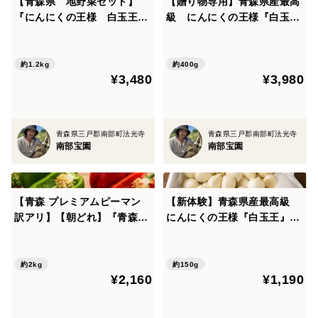
【青森県 地野菜セット】
【贈り物専用】青森県産最高
『にんにくの王様 白玉王』
級 にんにくの王様『白玉
賞味期限
と『青森プレミアムピーマ
王』 超希少・特級品400ｇ
ン グリーンスイート緑』の
～感謝している方への特別な
お届け後はできるだけ早くお召し上がりください。
お得なセット（白玉王バラ：
贈り物・日々頑張っている自
約1.2kg
約400g
¥3,480
¥3,980
200g+グリーンスイート緑1k
分への最高の贈り物～
保存方法
g）
冷蔵庫で保存し1週間程度でお召し上がりください。
青森県三戸郡南部町法光寺
青森県三戸郡南部町法光寺
南部宝園
南部宝園
【青森 プレミアムピーマン
【新体験】青森県産最高級
訳アリ】【朝どれ】『青森グ
にんにくの王様『白玉王』
リーンスイート』2kg
使いやすいバラにんにく150
g ～最高糖度40度以上 青森
が生んだ最高品種にんにく～
約2kg
約150g
¥2,160
¥1,190