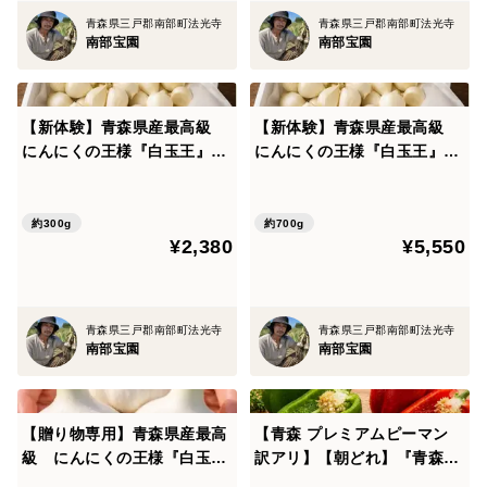
青森県三戸郡南部町法光寺
青森県三戸郡南部町法光寺
南部宝園
南部宝園
【新体験】青森県産最高級
【新体験】青森県産最高級
にんにくの王様『白玉王』
にんにくの王様『白玉王』
使いやすいバラにんにく300
使いやすいバラにんにく700
g ～最高糖度40度以上 青森
g ～最高糖度40度以上 青森
が生んだ最高品種にんにく～
が生んだ最高品種にんにく～
約300g
約700g
¥2,380
¥5,550
青森県三戸郡南部町法光寺
青森県三戸郡南部町法光寺
南部宝園
南部宝園
【贈り物専用】青森県産最高
【青森 プレミアムピーマン
級 にんにくの王様『白玉
訳アリ】【朝どれ】『青森グ
王』 超希少・特級品800ｇ
リーンスイート』1kg