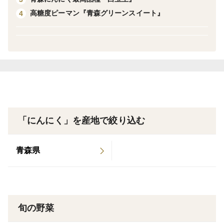
ほとんどの方が食べたことがないこの希少な食体験を是
高糖度ピーマン『青森グリーンスイート』
4
非一度お試しください！
白玉王の一番の特徴は、にんにくとは思えないほど
の“甘さ”。
加熱するとホクホクとした食感になり、まるで芋のよう
な濃厚な旨みが広がります。
一般的なにんにくにある強い刺激や苦みが少なく、にん
にくが苦手な方でも食べやすいのが特徴です。
「にんにく」を産地で絞り込む
おすすめは、丸ごとホイル焼きや素揚げ。
青森県
シンプルな調理で、素材の甘さと旨みをしっかり感じて
いただけます。
料理の脇役ではなく、“主役になるにんにく”です。
旬の野菜
栽培は、土づくりから収穫後の乾燥・選別まで一つ一つ