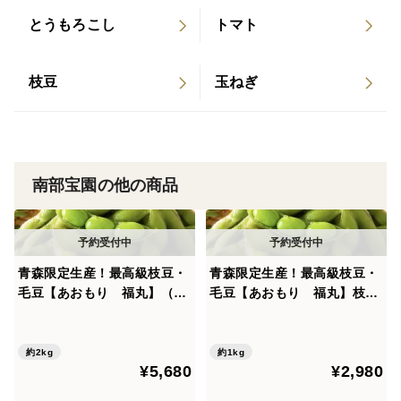
丁寧に行っています。
とうもろこし
トマト
農薬や化学肥料の使用を極力抑えた栽培に取り組みなが
ら、特別栽培・有機栽培を目指しています。
枝豆
玉ねぎ
安心して食卓に取り入れていただける一品となります。
青森の気候と風土が育てた、価値あるにんにく。
ぜひ一度、その味を体験してみてください。
南部宝園の他の商品
栽培・生産のこだわり
土づくりから収穫後の乾燥・選別まで、一つ一つの工程
を丁寧に行っています。
青森限定生産！最高級枝豆・
青森限定生産！最高級枝豆・
特に農薬や化学肥料の使用を極力抑えた栽培に取り組ん
毛豆【あおもり 福丸】（枝
毛豆【あおもり 福丸】枝付
でいます。
付き2kg）甘味、香り、コ
き1kg甘味、香り、コク、そ
その分、手間や苦労も多くなりますが、安心して食卓に
ク、そのすべてが一段上の良
のすべてが一段上の良食味品
食味品種。ほっくりとした大
種。ほっくりとした大粒食感
約2kg
約1kg
取り入れていただける品質を大切にしながら、特別栽
¥5,680
¥2,980
粒食感をご堪能ください。
をご堪能ください。
培・有機栽培を目指しています。