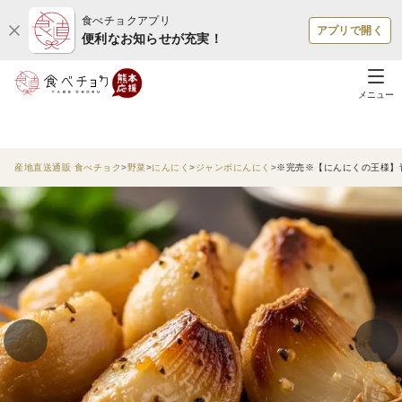
食べチョクアプリ
アプリで開く
便利なお知らせが充実！
メニュー
産地直送通販 食べチョク
野菜
にんにく
ジャンボにんにく
※完売※【にんにくの王様】