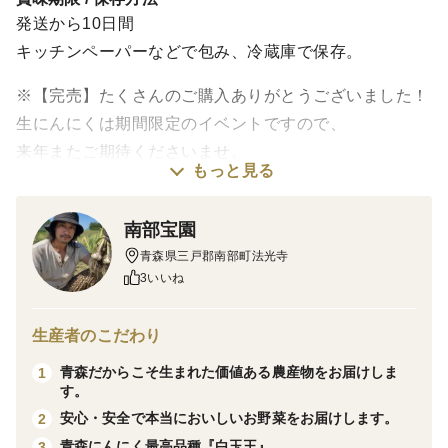
発送から10日間
キッチンペーパーなどで包み、冷蔵庫で保存。
※【完売】たくさんのご購入ありがとうございました！
生にんにくは期間限定のイベントですので、
来年またご期待くださいませ。
もっと見る
【2026年6月30日にてご予約受付終了】
南部宝園
是非お早めのご注文をお待ちしております。
青森県三戸郡南部町法光寺
3いいね
※農産物のため、気候・天候などにより発送日は前後い
たします。
生産者のこだわり
予めご了承くださいませ。
青森だからこそ生まれた価値ある農産物をお届けしま
1
す。
青森県南部町で育てた、プレミアムにんにく「白玉王」
安心・安全で本当においしいお野菜をお届けします。
2
の希少な〝生にんにく〟です。
青森にんにく最高品種『白玉王』
3