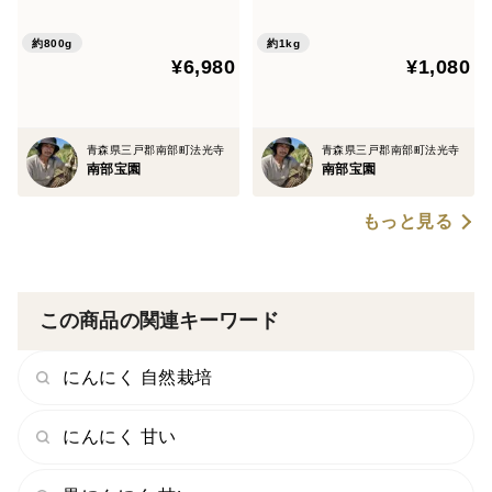
～感謝している方への特別な
贈り物・日々頑張っている自
約800g
約1kg
¥6,980
¥1,080
分への最高の贈り物～
青森県三戸郡南部町法光寺
青森県三戸郡南部町法光寺
南部宝園
南部宝園
もっと見る
この商品の関連キーワード
にんにく 自然栽培
にんにく 甘い