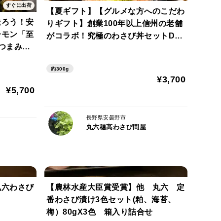
すぐに出荷
【夏ギフト】【グルメな方へのこだわ
送ろう！安
りギフト】創業100年以上信州の老舗
ーモン「至
がコラボ！究極のわさび丼セットDX
に入れ、冷蔵庫の冷えている場所へ。
つまみギ
☆彡
つとシャキッと元気に蘇ります。調理前にお試しくだ
約300g
¥3,700
¥5,700
長野県安曇野市
る清涼な畑と水で育っています
丸六穂高わさび問屋
丸六わさび
【農林水産大臣賞受賞】他 丸六 定
番わさび漬け3色セット(粕、海苔、
梅）80gX3色 箱入り詰合せ