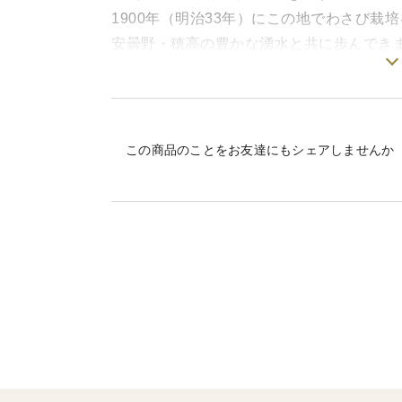
1900年（明治33年）にこの地でわさび
安曇野・穂高の豊かな湧水と共に歩んでき
国の一流飲食店様向けにお届けしている「
ます。
昨年の猛暑により植わっていたわさびがだ
この商品のことをお友達にもシェアしませんか
わさび葉長い年月を経て大きくなります。
わさびの魅力を知っていただきたくて、今
～お届け内容：本物をまるごと味わう～
葉わさび（１ｋｇ）： 安曇野の豊富な湧
酢漬けはもちろん、葉の天ぷらは産地なら
品」として長くご好評いただいております
湧水育ち特有の香り： 爽やかな香りと、