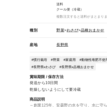
送料
クール便（冷蔵）
複数注文すると送料がまとまり
種別
野菜
わさび
品種おまかせ
産地
長野県
慣行栽培
野菜
家庭用
動物性堆肥不使
長野県xわさび
長野県x品種おまかせ
賞味期限 / 保存方法
発送から10日間
乾燥しないようにして要冷蔵
商品説明
～創業125年、安曇野の水を守り、水に守