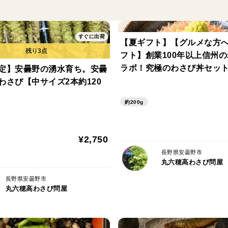
ご堪能ください。
すぐに出荷
～私たちのこだわり～
【夏ギフト】【グルメな方
環境とわさびに負担をかけず、おいしく育
フト】創業100年以上信州
す。収穫当日の発送にこだわり、冷蔵庫の
ラボ！究極のわさび丼セッ
定】安曇野の湧水育ち。安曇
わさび【中サイズ2本約120
約200g
【内容量】
¥2,750
葉付きの茎わさび：１ｋｇ
長野県安曇野市
丸六穂高わさび問屋
（朝、柔らかなものを収穫し、その日のう
長野県安曇野市
丸六穂高わさび問屋
【おすすめの召し上がり方】
シャキシャキした食感をお楽しみください
てのご飯や酢飯に混ぜるのもおすすめです