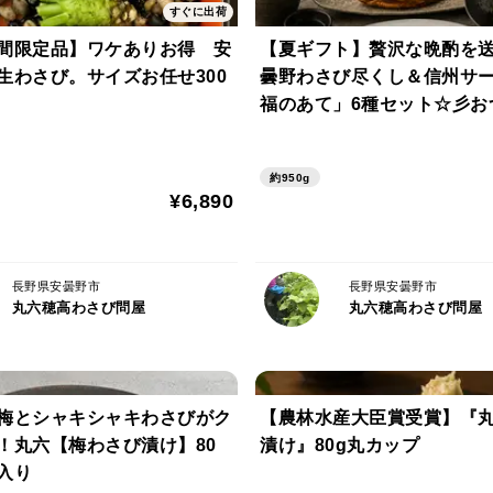
すぐに出荷
間限定品】ワケありお得 安
【夏ギフト】贅沢な晩酌を
【鮮度を保つ保存方法】
生わさび。サイズお任せ300
曇野わさび尽くし＆信州サ
乾燥を防ぐため新聞紙に包んでビニール袋
福のあて」6種セット☆彡お
※葉がしんなりした場合は、一度冷水に放
フト
さい。
約950g
¥6,890
つーんと辛くて風味抜群！
わさび想いの栽培方法
安曇野の湧水育ち
天然記念物ホトケドジョウやカジカも生息す
長野県安曇野市
長野県安曇野市
お料理好き
丸六穂高わさび問屋
丸六穂高わさび問屋
本わさび
本物志向
梅とシャキシャキわさびがク
【農林水産大臣賞受賞】『
！丸六【梅わさび漬け】80
漬け』80g丸カップ
入り