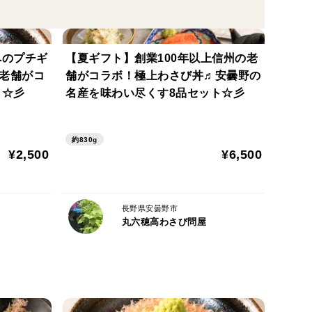
へのプチギ
【夏ギフト】創業100年以上信州の老
て、お客様の笑顔につなげることを大切にしていま
の老舗がコ
舗がコラボ！極上わさび丼♬安曇野の
中でも成長し続けるほどの生命力をお届けします。
ト☆彡
名産を味わい尽くす8品セット☆彡
約830g
¥2,500
¥6,500
長野県安曇野市
丸六穂高わさび問屋
ちに発送いたします）
。醤油漬けや天ぷらのほか、刻んでアツアツの炊きた
。