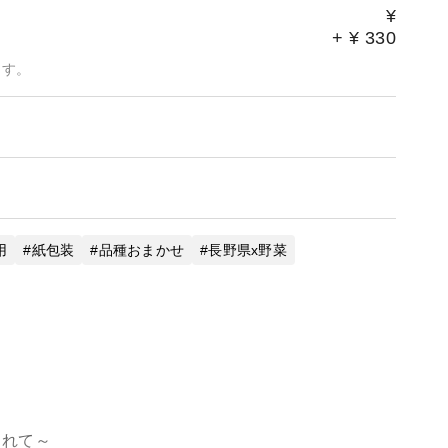
¥
+
¥
330
ます。
用
紙包装
品種おまかせ
長野県x野菜
られて～