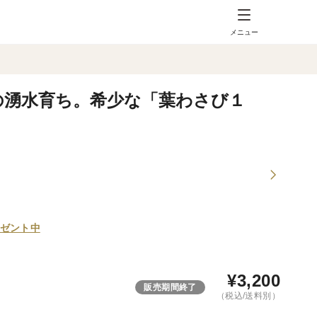
メニュー
の湧水育ち。希少な「葉わさび１
ゼント中
¥
3,200
販売期間終了
（税込/送料別）