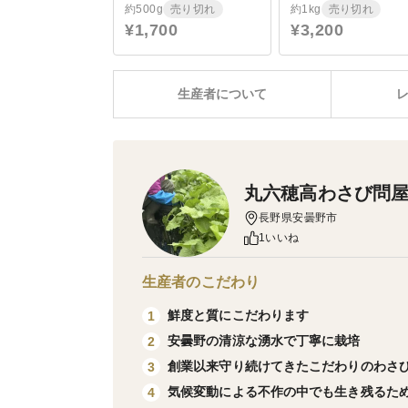
約500g
売り切れ
約1kg
売り切れ
¥1,700
¥3,200
生産者について
丸六穂高わさび問
長野県安曇野市
1いいね
生産者のこだわり
鮮度と質にこだわります
1
安曇野の清涼な湧水で丁寧に栽培
2
創業以来守り続けてきたこだわりのわさ
3
気候変動による不作の中でも生き残るた
4