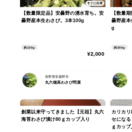
すぐに出荷
【数量限定品】安曇野の湧水育ち。安
【数量期
曇野産本生わさび。3本100g
曇野産本
g
約100g
約300g
¥2,000
長野県安曇野市
丸六穂高わさび問屋
創業以来守ってきました【元祖】丸六
カリカリ
海苔わさび漬け80ｇカップ入り
セになる
ｇカップ