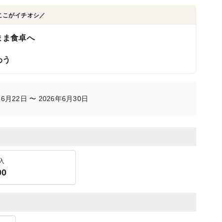
ここがイチオシ／
まま食卓へ
わう
月22日 〜 2026年6月30日
入
00