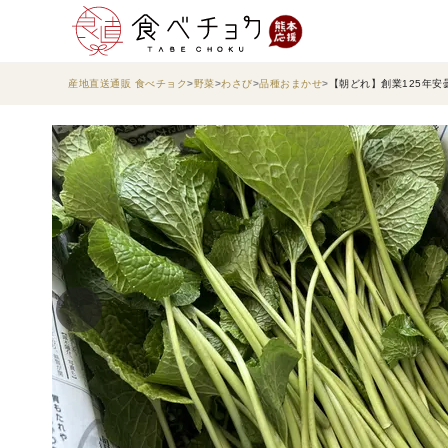
産地直送通販 食べチョク
野菜
わさび
品種おまかせ
【朝どれ】創業125年安