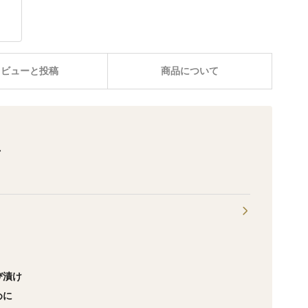
レビューと投稿
商品について
屋
び漬け
めに