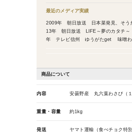
最近のメディア実績
2009年 朝日放送 日本菜発見、そう
13年 朝日放送 LIFE～夢のカタチ～
年 テレビ信州 ゆうがたget 味噌わ
州 ゆうがたget 虹鱒の甘露煮をご紹介
メシ わさびの花蒸しをご紹介いただきま
サーモンをご紹介いただきました 雑誌 2025年10月 婦人之友 2026年3月 婦人の友 他
多数
商品について
内容
安曇野産 丸六葉わさび（
重量・
容量
約1kg
発送
ヤマト運輸（食べチョク特