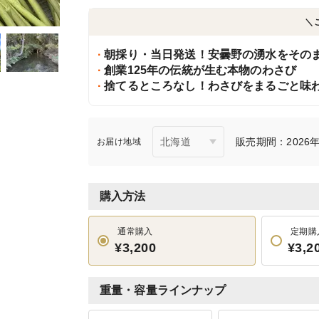
＼
朝採り・当日発送！安曇野の湧水をその
創業125年の伝統が生む本物のわさび
捨てるところなし！わさびをまるごと味
販売期間：2026年6
お届け地域
購入方法
通常購入
定期購
¥3,200
¥3,2
重量・容量ラインナップ