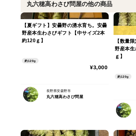
丸六穂高わさび問屋の他の商品
【夏ギフト】安曇野の湧水育ち。安曇
野産本生わさびギフト【中サイズ2本
約120ｇ】
【数量限
野産本生
ｇ】
約120g
¥3,000
約120g
長野県安曇野市
丸六穂高わさび問屋