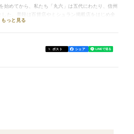
栽培を始めてから、私たち「丸六」は五代にわたり、信州
ました。普段は百貨店やミシュラン掲載店をはじめ全
もっと見る
本物のわさび」を、鮮度そのままにご家庭へお届けし
めになってしまいました。
ポスト
シェア
現在はまだすりおろす部分は育てている最中ですが、
まで出回らなかったわさびもお届けします♪
水で育った、若い葉のついた茎です。お醤油漬けや三杯
ではの贅沢な味わい。お蕎麦屋さんでは「蕎麦前の一
。
後から追いかけてくる甘みと辛み。初夏の生命力をぜひ