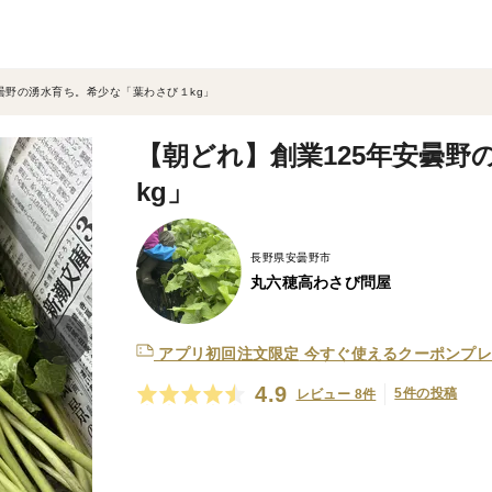
曇野の湧水育ち。希少な「葉わさび１kg」
【朝どれ】創業125年安曇野
kg」
長野県安曇野市
丸六穂高わさび問屋
アプリ初回注文限定
今すぐ使えるクーポンプレ
4.9
5件の投稿
レビュー 8件