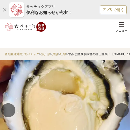
食べチョクアプリ
アプリで開く
便利なお知らせが充実！
メニュー
産地直送通販 食べチョク
魚介類
貝類
牡蠣
甘みと濃厚さ抜群の極上牡蠣！【OMAKI】1