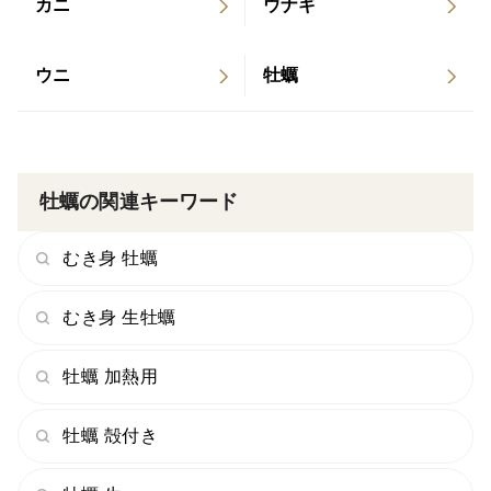
カニ
ウナギ
ウニ
牡蠣
牡蠣の関連キーワード
むき身 牡蠣
むき身 生牡蠣
牡蠣 加熱用
牡蠣 殻付き