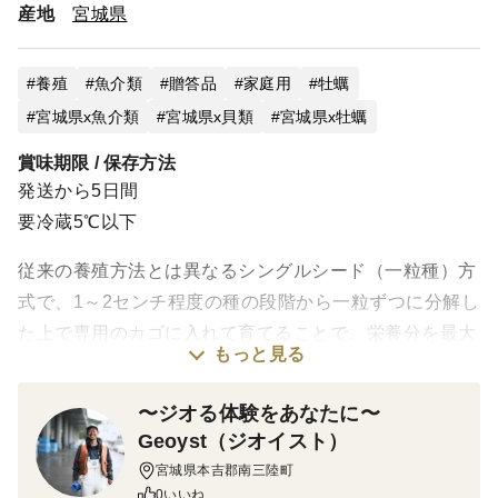
産地
宮城県
養殖
魚介類
贈答品
家庭用
牡蠣
宮城県x魚介類
宮城県x貝類
宮城県x牡蠣
賞味期限 / 保存方法
発送から5日間
要冷蔵5℃以下
従来の養殖方法とは異なるシングルシード（一粒種）方
式で、1～2センチ程度の種の段階から一粒ずつに分解し
た上で専用のカゴに入れて育てることで、栄養分を最大
もっと見る
限に吸収することができ、かつ波に揺られて丸くカップ
の深い肉厚な身に育ちます。また、貝柱が太く成長する
〜ジオる体験をあなたに〜
ため、貝柱特有の甘味が口の中で広がります。さらに、
Geoyst（ジオイスト）
OMAKIはエグ味や雑味の原因となる産卵を1度しか経験
宮城県本吉郡南三陸町
していないため、牡蠣本来の甘味が強く感じられます。
0いいね