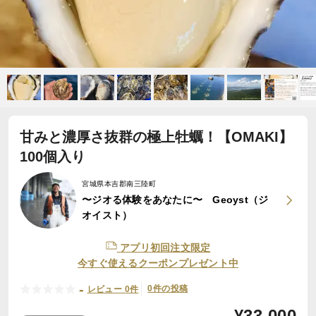
甘みと濃厚さ抜群の極上牡蠣！【OMAKI】
100個入り
宮城県本吉郡南三陸町
〜ジオる体験をあなたに〜 Geoyst（ジ
オイスト）
アプリ初回注文限定
今すぐ使えるクーポンプレゼント中
-
0件の投稿
レビュー 0件
¥
33,000