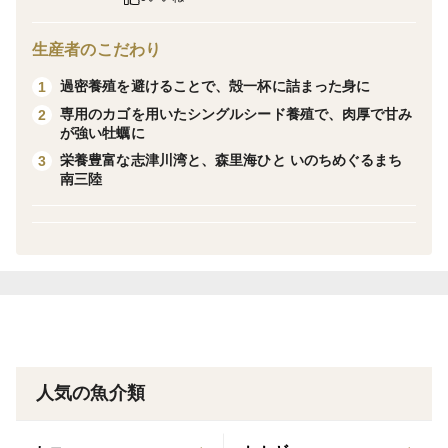
牡蠣ナイフ・軍手セット！
生産者のこだわり
※重さはあくまで目安です。一粒80〜120g程度
過密養殖を避けることで、殻一杯に詰まった身に
1
専用のカゴを用いたシングルシード養殖で、肉厚で甘み
2
が強い牡蠣に
栄養豊富な志津川湾と、森里海ひと いのちめぐるまち
3
南三陸
人気の魚介類