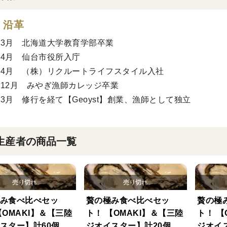
・沿革
6年3月 北海道大学教育学部卒業
6年4月 仙台市役所入庁
0年4月 （株）リクルートライフスタイル入社
1年12月 みやぎ漁師カレッジ卒業
5年3月 修行を経て【Geoyst】創業、漁師として独立
生産者の商品一覧
み食べ比べセッ
贅の極み食べ比べセッ
贅の極
【OMAKI】＆【三陸
ト！ 【OMAKI】＆【三陸
ト！ 【
スター】計60個入
ジオイスター】計20個入
ジオイ