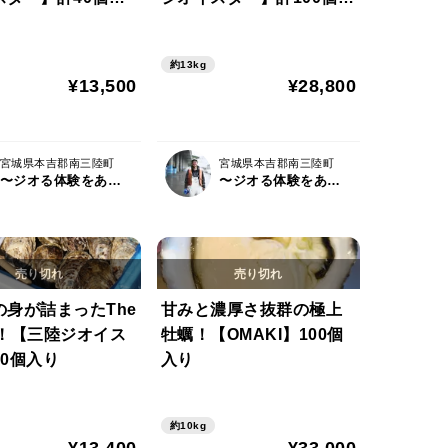
り
約13kg
¥13,500
¥28,800
宮城県本吉郡南三陸町
宮城県本吉郡南三陸町
〜ジオる体験をあなたに〜 Geoyst（ジオイスト）
〜ジオる体験をあなたに〜 Geoyst（ジオイスト）
の身が詰まったThe
甘みと濃厚さ抜群の極上
er！【三陸ジオイス
牡蠣！【OMAKI】100個
0個入り
入り
約10kg
¥13,400
¥33,000