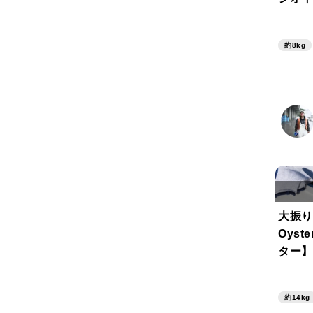
り
約8kg
大振り
Oys
ター】
約14kg