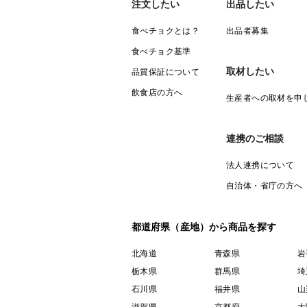
注文したい
出品したい
食べチョクとは？
出品者募集
食べチョク基準
取材したい
品質保証について
飲食店の方へ
生産者への取材を申
連携のご相談
法人連携について
自治体・省庁の方へ
都道府県（産地）から商品を探す
北海道
青森県
岩
栃木県
群馬県
埼
石川県
福井県
山
滋賀県
京都府
大