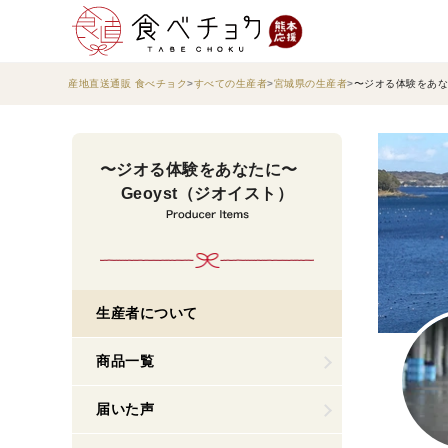
産地直送通販 食べチョク
すべての生産者
宮城県の生産者
〜ジオる体験をあな
〜ジオる体験をあなたに〜
Geoyst（ジオイスト）
生産者について
商品一覧
届いた声