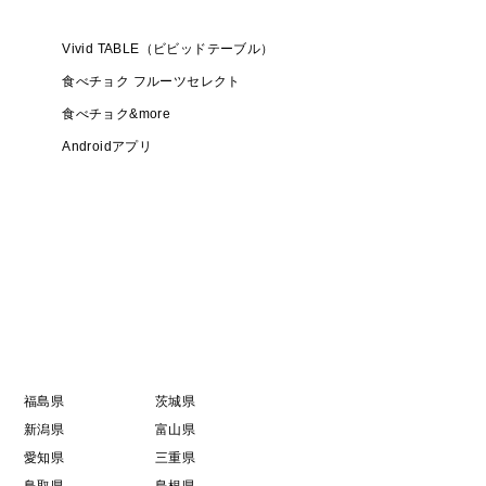
Vivid TABLE（ビビッドテーブル）
食べチョク フルーツセレクト
食べチョク&more
Androidアプリ
福島県
茨城県
新潟県
富山県
愛知県
三重県
鳥取県
島根県