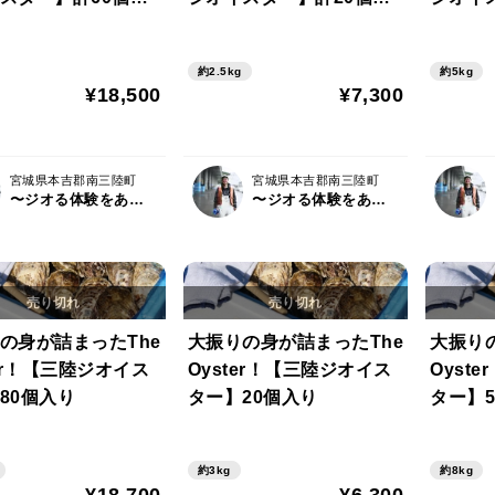
り
り
約2.5kg
約5kg
¥18,500
¥7,300
宮城県本吉郡南三陸町
宮城県本吉郡南三陸町
〜ジオる体験をあなたに〜 Geoyst（ジオイスト）
〜ジオる体験をあなたに〜 Geoyst（ジオイスト）
の身が詰まったThe
大振りの身が詰まったThe
大振り
ter！【三陸ジオイス
Oyster！【三陸ジオイス
Oyst
80個入り
ター】20個入り
ター】5
約3kg
約8kg
¥18,700
¥6,300