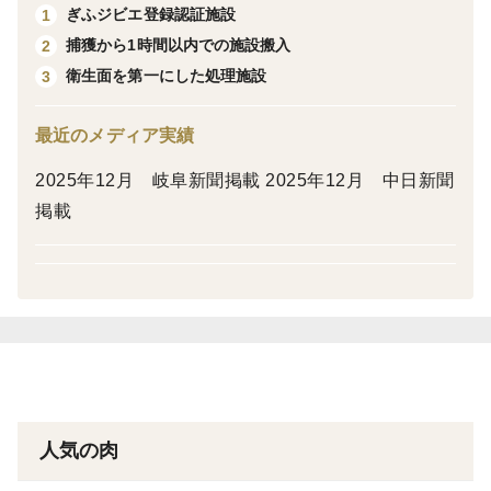
猪肉スライス(200g) 3点（ロース×1、モモorバラ×2）
ぎふジビエ登録認証施設
1
オリジナル栗塩 1点
捕獲から1時間以内での施設搬入
2
衛生面を第一にした処理施設
3
＜猪肉スライスについて＞
最近のメディア実績
お届けする厚みは基本的におまかせとなりますが、ご希
2025年12月 岐阜新聞掲載 2025年12月 中日新聞
望がある場合は 特記事項にてお知らせください。
掲載
厚み：焼肉用／鍋用
※在庫状況により、ご希望に添えない場合もございます
が、可能な限り対応いたします。
＜賞味期限＞
人気の肉
発送日から２ヶ月以上のものを発送いたします。