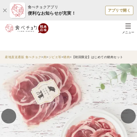
食べチョクアプリ
アプリで開く
便利なお知らせが充実！
メニュー
産地直送通販 食べチョク
肉
ジビエ等
猪肉
【初回限定】はじめての猪肉セット