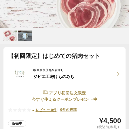
【初回限定】はじめての猪肉セット
岐阜県加茂郡八百津町
ジビエ工房けものみち
アプリ初回注文限定
今すぐ使えるクーポンプレゼント中
-
0件の投稿
レビュー 0件
¥
4,500
販売中
（税込/送料別）