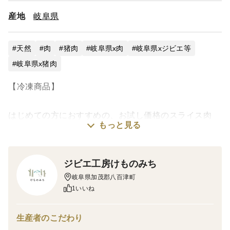
産地
岐阜県
天然
肉
猪肉
岐阜県x肉
岐阜県xジビエ等
岐阜県x猪肉
【冷凍商品】
はじめての方におすすめの、お試し価格のスライス肉
もっと見る
セットです。
旨みがつまった猪肉に、相性のよいオリジナル栗塩付
き。
ジビエ工房けものみち
焼くだけで手軽にお楽しみいただけます。
岐阜県加茂郡八百津町
1いいね
＜セット内容＞
生産者のこだわり