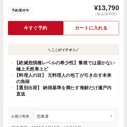
¥
13,790
予約受付中
（税込/送料別）
今すぐ予約
カートに入れる
＼ここがイチオシ／
【絶滅危惧種レベルの希少性】養殖では届かない
極上天然車エビ
【料理人の目】 元料理人の包丁が引き出す本来
の魚味
【選別出荷】 納得基準を満たす海鮮だけ瀬戸内
直送
お届け地域