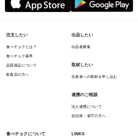
料理人目線で「これは本当に美味しくなるか」と自問
し、納得できたものだけを選びます。
だから時には、水揚げがあっても出品を見送ることもあ
注文したい
出品したい
ります。
食べチョクとは？
出品者募集
食べチョク基準
それは、『瀬戸内の魚の価値を正しく伝えたい』
取材したい
品質保証について
『一度食べた人に、信頼してもらいたい』という、料理
飲食店の方へ
人として、海人としての覚悟。
生産者への取材を申し込む
海・土地・人。そのすべてが揃ったときにだけ成立する
連携のご相談
鮮魚。
法人連携について
自治体・省庁の方へ
それが、【長州床波の海人】瀬戸内ブランドです。
食べチョクについて
LINKS
※漁獲量には限りがあるため、上限に達し次第予告なく