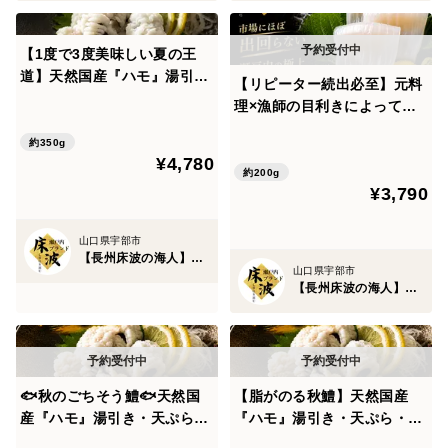
•刺身でも、焼きでも味が崩れない
【1度で3度美味しい夏の王
道】天然国産『ハモ』湯引
同じ魚種でも、床波海域で育った魚は一線を画します。
【リピーター続出必至】元料
き・天ぷら・鍋まで楽しむ長
理×漁師の目利きによって完
州床波ブランド☆鱧骨切りお
成する逸品🌊天然国産『雷イ
そして、その違いを最も早く見抜くのが、料理人の経験
試約350g【8月上旬予約】
約350g
カ』長州床波ブランお試しキ
を持つ海人の目利き。
¥4,780
ャンペーンお刺身用約200g
約200g
¥3,790
【朝どれ】【2027年6月上
旬】
「この魚は刺身向きか」「火を入れた方が化けるか」
山口県宇部市
【長州床波の海人】瀬戸内ブランド
山口県宇部市
その判断ができるからこそ、瀬戸内ブランドの名に恥じ
【長州床波の海人】瀬戸内ブランド
ない魚だけが選ばれるのです。
🐟瀬戸内ブランド天然鮮魚のヒミツ②🐟元料理人だか
らできる“魚を完成させる下処理”
🐟秋のごちそう鱧🐟天然国
【脂がのる秋鱧】天然国産
産『ハモ』湯引き・天ぷら・
『ハモ』湯引き・天ぷら・鍋
鍋まで楽しむ長州床波ブラン
まで楽しむ長州床波ブランド
魚の味は、水揚げ後の最初の扱いで決まると言われてい