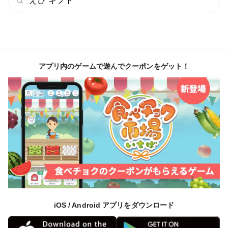
えび ギフト
•時間が経っても味が崩れにくい
結果として、「家で食べているのに、まるで店の味」と
言われる仕上がりになるのです。
アプリ内のゲームで遊んでクーポンをゲット！
加工場で流れ作業的に行われる処理では、決して再現で
きません。
🐟瀬戸内ブランド天然鮮魚のヒミツ③🐟量より『質』
料理人が“使いたい魚”だけを届ける覚悟
【長州床波の海人】瀬戸内ブランドでは、獲れた魚をす
べて出品することはありません。
iOS / Android アプリをダウンロード
その日の潮、その日の海、その日の魚の状態。