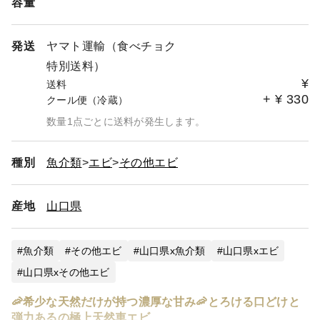
容量
発送
ヤマト運輸（食べチョク
特別送料）
¥
送料
+
¥
330
クール便（冷蔵）
数量1点ごとに送料が発生します。
種別
魚介類
エビ
その他エビ
産地
山口県
魚介類
その他エビ
山口県x魚介類
山口県xエビ
山口県xその他エビ
🦐希少な天然だけが持つ濃厚な甘み🦐とろける口どけと
弾力あるの極上天然車エビ