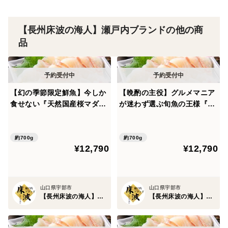
その中で、自然に委ねられた天然個体は、さらに限られ
【長州床波の海人】瀬戸内ブランドの他の商
た条件でしか存在しません。
品
瀬戸内の穏やかな海。山から流れ込む豊富な栄養。
干満差によって生まれる自然な潮の循環。
【幻の季節限定鮮魚】今しか
【晩酌の主役】グルメマニア
食せない『天然国産桜マダ
が迷わず選ぶ旬魚の王様『天
さらに、この海域は餌が豊富。
イ』長州床波ブランド真鯛大
然国産桜マダイ』長州床波ブ
容量パッケージ約700g【朝
ランド真鯛大容量パッケージ
どれ】【4月上中旬予約】
約700g【朝どれ】【4月中下
この環境が、天然車エビの“完成度”を引き上げます。
約700g
約700g
¥12,790
¥12,790
旬予約】
過度なストレスを受けないことで、身に無理な硬さがな
く、
山口県宇部市
山口県宇部市
整った弾力と、澄んだ甘みが共存する。
【長州床波の海人】瀬戸内ブランド
【長州床波の海人】瀬戸内ブランド
【長州床波の海人】は、自ら水揚げし、元料理人の視点