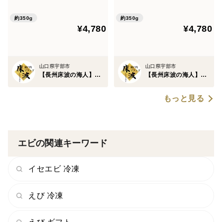
ド☆鱧骨切りお試約350g【1
☆鱧骨切りお試約350g【9月
ます。
0月上中旬予約】
中下旬予約】
約350g
約350g
¥4,780
¥4,780
【長州床波の海人】は、元料理人として包丁を握ってき
た経験から、
・血の回り方
山口県宇部市
山口県宇部市
【長州床波の海人】瀬戸内ブランド
【長州床波の海人】瀬戸内ブランド
・神経の位置
・身質に合わせた刃の入れ方
もっと見る
を熟知しています。
エビの関連キーワード
そのため、水揚げされた魚は状態を見極め、必要以上に
触らず、最短で、最適な処理を施します。
イセエビ 冷凍
この“最初の包丁”が違うことで、
えび 冷凍
•臭みが出にくい
•身に血が回らない