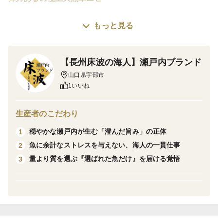
※こちらは、2026年9月中旬発送開始予定の先行予約商
もっと見る
品です。
【長州床波の海人】瀬戸内ブランド
※現在、長州床波ブランド鮮魚が予想以上の受注を頂い
山口県宇部市
ております。1年.2年待ちとなる前に他の商品ページの
1いいね
ご予約をおススメ致します。
生産者のこだわり
車エビは、高級食材として知られています。
穏やかな瀬戸内が生む「澄んだ旨み」の正体
1
ですが、その価値の裏側には“養殖の難しさ”がありま
魚に余計なストレスを与えない、海人の一貫仕事
2
す。
量より質を選ぶ『選ばれた魚だけ』を届ける覚悟
3
海水環境の維持。繊細な水質管理。高騰し続ける餌代。
さらに、病気による全滅リスク。
安定して育てること自体が難しい。だからこそ、車エビ