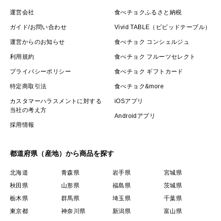
終了となります。ページが公開されている今のうちに、
運営会社
食べチョクふるさと納税
ぜひ床波の海の恵みをご体感ください。
ガイド/お問い合わせ
Vivid TABLE（ビビッドテーブル）
運営からのお知らせ
食べチョク コンシェルジュ
※容量はおよその表記となります。鮮魚・海老一匹を一
利用規約
食べチョク フルーツセレクト
匹、目利きして最も鮮度の良い美味しい部分をカットま
プライバシーポリシー
食べチョク ギフトカード
たは梱包してお届け致します。その為、『約○○g』と表
特定商取引法
食べチョク&more
記させて頂いておりますこと予めご了承ください。
カスタマーハラスメントに対する
iOSアプリ
当社の考え方
Androidアプリ
※写真はイメージです。また漁獲に関しては近年の地球
採用情報
温暖化や気候変動、海水温度の変化により漁獲の時期や
量が大きく変化しております。ご希望に沿えるようして
都道府県（産地）から商品を探す
おりますが、漁獲量が少なくなったり漁獲出来ない事も
北海道
青森県
岩手県
宮城県
あるため【お届けが大きく前後】する場合があります。
秋田県
山形県
福島県
茨城県
自然あっての恩恵ですので、この点予めご了承いただけ
栃木県
群馬県
埼玉県
千葉県
れば幸いです。
東京都
神奈川県
新潟県
富山県