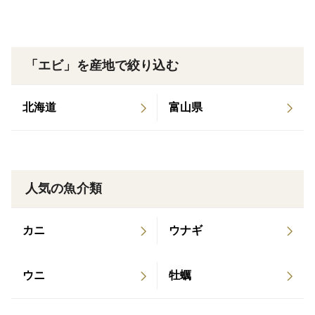
は高級なのです。
では、天然はどうか。
「エビ」を産地で絞り込む
自然の海で育つ車エビは、年々その数を減らしていま
北海道
富山県
す。
かつてと比べ、水揚げ量は約10分の1にまで大きく減少
し、天然物はもはや絶滅危惧種並みの希少性。
人気の魚介類
安定して市場に出回る存在ではなくなり、今、私たちが
口にしている車エビの多くは養殖。
カニ
ウナギ
つまり、天然個体は“別の世界の存在”になりつつありま
す。
ウニ
牡蠣
手間と技術をかけた養殖ですら貴重。