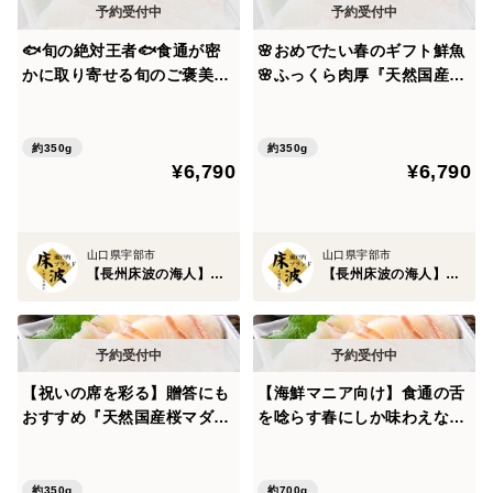
で個体を選別。
🐟旬の絶対王者🐟食通が密
🌸おめでたい春のギフト鮮魚
かに取り寄せる旬のご褒美
🌸ふっくら肉厚『天然国産桜
【身の締まり】【殻の透明感】【節の整い】
『天然国産桜マダイ』長州床
マダイ』長州床波ブランドお
完成度が整った個体のみを扱います。
波ブランドお試しキャンペー
試しキャンペーン真鯛お刺身
ン真鯛お刺身用約350g【朝
用約350g【朝どれ】【4月上
約350g
約350g
¥6,790
¥6,790
どれ】【4月中下旬予約】
中旬予約】
生で味わえば、澄んだ甘みと、歯切れの良い弾力。
火を入れれば、旨味は一気に開く。
山口県宇部市
山口県宇部市
【長州床波の海人】瀬戸内ブランド
【長州床波の海人】瀬戸内ブランド
これは、ただの車エビではありません。
“養殖では再現できない自然の完成形”。
王道でありながら、限られた者しか手にできない天然。
【祝いの席を彩る】贈答にも
【海鮮マニア向け】食通の舌
おすすめ『天然国産桜マダ
を唸らす春にしか味わえない
イ』長州床波ブランドお試し
贅沢『天然国産桜マダイ』長
それが、長州床波 天然国産車エビです。
キャンペーン真鯛お刺身約35
州床波ブランド真鯛大容量パ
0g【朝どれ】【3月下旬予
ッケージ約700g【朝どれ】
約350g
約700g