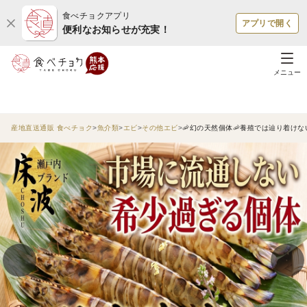
食べチョクアプリ
アプリで開く
便利なお知らせが充実！
メニュー
産地直送通販 食べチョク
魚介類
エビ
その他エビ
🦐幻の天然個体🦐養殖では辿り着け