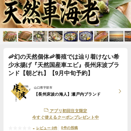
🦐幻の天然個体🦐養殖では辿り着けない希
少水揚げ『天然国産車エビ』長州床波ブラ
ンド【朝どれ】【9月中旬予約】
山口県宇部市
【長州床波の海人】瀬戸内ブランド
アプリ初回注文限定
今すぐ使えるクーポンプレゼント中
-
0件の投稿
レビュー 0件