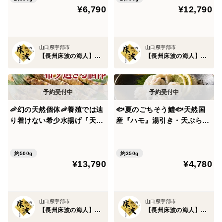
¥6,790
¥12,790
約】
【3月下旬予約】
🐟瀬戸内ブランド天然鮮魚のヒミツ①🐟瀬戸内・床波
だから生まれる「澄んだ旨み」
山口県宇部市
山口県宇部市
床波の海が育てる魚の最大の特徴は、味に雑味がなく、
【長州床波の海人】瀬戸内ブランド
【長州床波の海人】瀬戸内ブランド
旨みが澄んでいること。
山口県の山々から流れ込むミネラル豊富な栄養と、瀬戸
内特有の干満差による潮の循環。
🦐幻の天然個体🦐養殖では辿
🐟夏のごちそう鱧🐟天然国
り着けない希少水揚げ『天然
産『ハモ』湯引き・天ぷら・
国産車エビ』長州床波ブラン
鍋まで楽しむ長州床波ブラン
この環境が、プランクトンを安定的に発生させ、魚たち
ド【朝どれ】【10月中旬予
ド☆鱧骨切りお試約350g【8
は無理に脂を蓄えることなく、身の中に自然な旨みを溜
約】
月中下旬予約】
約500g
約350g
¥13,790
¥4,780
め込んでいきます。
そのため、
山口県宇部市
山口県宇部市
•脂は軽く、くどくない
【長州床波の海人】瀬戸内ブランド
【長州床波の海人】瀬戸内ブランド
•身がきめ細かく、透明感がある