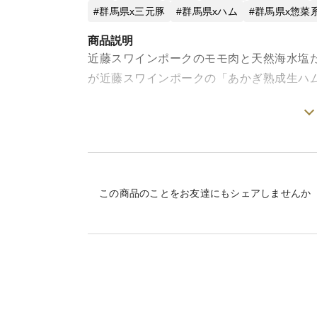
群馬県x三元豚
群馬県xハム
群馬県x惣菜
商品説明
近藤スワインポークのモモ肉と天然海水塩だ
が近藤スワインポークの「あかぎ熟成生ハ
近藤スワインポークの後脚を丸ごと一本使
一本一本手作業によって丁寧に仕込まれ、1
ちます。
原材料は天然塩と豚肉のみ。そして、時が
この商品のことをお友達にもシェアしませんか
冷凍品
【原材料】豚モモ肉 天然海水塩