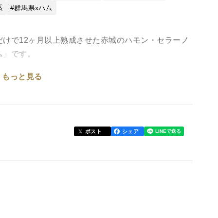
系
群馬県xハム
けで12ヶ月以上熟成させた赤城のハモン・セラーノ
ム」です。
もっと見る
い、芳醇な熟成香漂う本格生ハムに仕上げました。
2ヶ月以上もの間熟成庫で静かに熟成させ食べ頃を待
仕上げる生ハムです。
ポスト
シェア