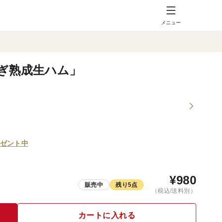
メニュー
かぎ熟成生ハム」
ゼント中
¥
980
販売中
残り5点
（税込/送料別）
カートに入れる