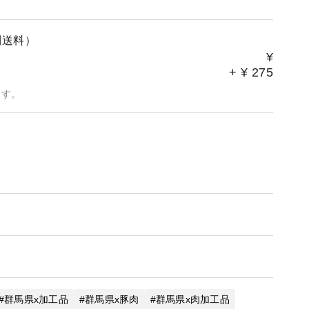
別送料）
¥
+
¥
275
ます。
群馬県x加工品
群馬県x豚肉
群馬県x肉加工品