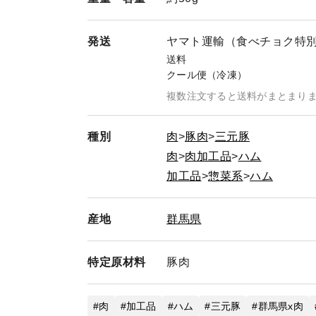
発送
ヤマト運輸（食べチョク特
送料
クール便（冷凍）
複数注文すると送料がまとまり
種別
肉
豚肉
三元豚
肉
肉加工品
ハム
加工品
惣菜系
ハム
産地
群馬県
特定
原材料
豚肉
肉
加工品
ハム
三元豚
群馬県x肉