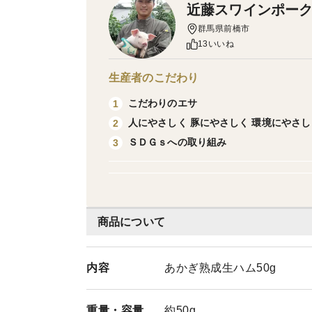
近藤スワインポー
群馬県前橋市
13いいね
生産者のこだわり
こだわりのエサ
1
人にやさしく 豚にやさしく 環境にやさし
2
ＳＤＧｓへの取り組み
3
商品について
内容
あかぎ熟成生ハム50g
重量・
容量
約50g