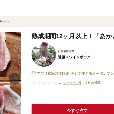
成生ハム」
熟成期間12ヶ月以上！「あ
群馬県前橋市
近藤スワインポーク
アプリ初回注文限定
今すぐ使えるクーポンプレ
-
0件の投稿
レビュー 0件
今すぐ注文