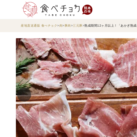
産地直送通販 食べチョク
肉
豚肉
三元豚
熟成期間12ヶ月以上！「あかぎ熟