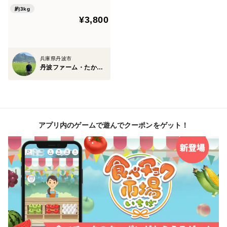
きたてはもちろん 冷めてもお
贈呈用等
約3kg
¥3,800
いしいごはん🍚
の場合はコメントくださいませ。
兵庫県丹波市
丹波ファーム・たかはし
アプリ内のゲームで遊んでクーポンをゲット！