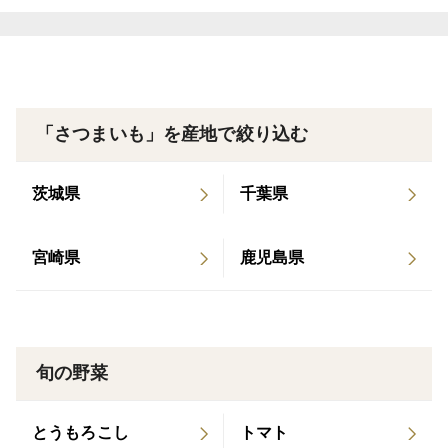
小さいお子様も食べやすくて人気です！
お味噌汁など1本1本使いきりサイズなところもうれしい
長期保管出来ますよう、土付きで発送いたします
日陰の涼しいところで保管お願いいたします
「さつまいも」を産地で絞り込む
〈発送について〉
茨城県
千葉県
ナマモノなので、お早めの受け取りお願いいたします。
宮崎県
鹿児島県
＜品種・味＞
兵庫県丹波産
べにはるか
旬の野菜
ｓサイズ(90g~199g)
ねっとり
とうもろこし
トマト
甘い