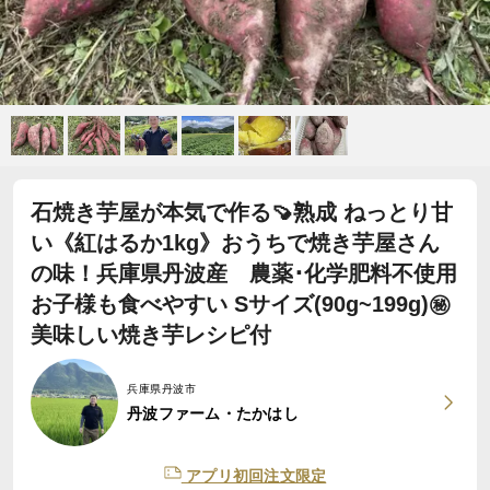
石焼き芋屋が本気で作る🍠熟成 ねっとり甘
い《紅はるか1kg》おうちで焼き芋屋さん
の味！兵庫県丹波産 農薬･化学肥料不使用
お子様も食べやすい Sサイズ(90g~199g)㊙️
美味しい焼き芋レシピ付
兵庫県丹波市
丹波ファーム・たかはし
アプリ初回注文限定