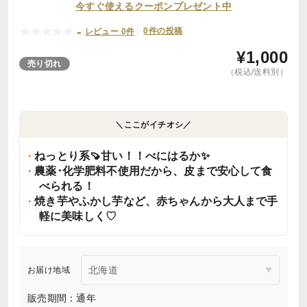
今すぐ使えるクーポンプレゼント中
-
0件の投稿
レビュー 0件
¥
1,000
売り切れ
（税込/送料別）
＼ここがイチオシ／
ねっとり系🍠甘い！！べにはるか✨️
農薬･化学肥料不使用だから、皮まで安心して食
べられる！
焼き芋やふかし芋など、赤ちゃんから大人まで手
軽に美味しく♡
お届け地域
販売期間：通年