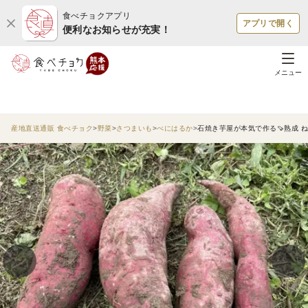
食べチョクアプリ
アプリで開く
便利なお知らせが充実！
メニュー
産地直送通販 食べチョク
野菜
さつまいも
べにはるか
石焼き芋屋が本気で作る🍠熟成 ね