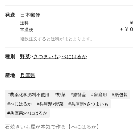
発送
日本郵便
¥
送料
+
¥
0
常温便
複数注文すると送料がまとまります。
種別
野菜
さつまいも
べにはるか
産地
兵庫県
農薬化学肥料不使用
野菜
贈答品
家庭用
紙包装
べにはるか
兵庫県x野菜
兵庫県xさつまいも
兵庫県xべにはるか
石焼きいも屋が本気で作る【べにはるか】