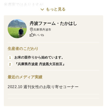
米農家ではありますが、
もっと見る
自分たちがこだわって作るおいしいさつまいもで、昔な
がらの軽トラ石焼き芋屋さんをしたくて始めたサツマイ
丹波ファーム・たかはし
モ作り🍠
兵庫県丹波市
冬春限定ではありますが、大変ご好評いただきありがた
8いいね
いばかりです♡
生産者のこだわり
そんな自家製べにはるか使用の石焼き芋屋ですが、今回
お米の苗作りから始めています。
1
小さいサイズをご自宅で簡単に食べていただけるよう販
『兵庫県丹波産 丹波黒大豆枝豆』
2
売することにしました
最近のメディア実績
㊙️今なら丹波ファーム・たかはし流美味しい焼き芋の焼
き方レシピ付きでお届け
2022.10 週刊女性のお取り寄せコーナー
ご自宅のオーブンで簡単焼き芋
小さめサイズだからすぐ焼けて時短◎