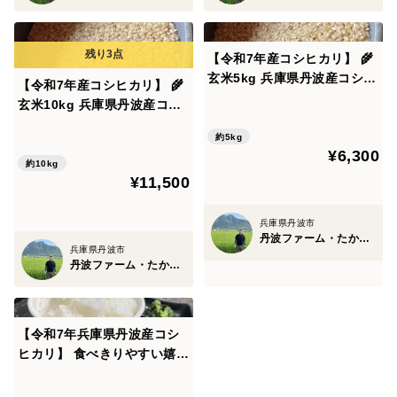
＜梱包について＞
【令和7年産コシヒカリ】 🌾
玄米5kg 兵庫県丹波産コシヒ
【令和7年産コシヒカリ】 🌾
※さつまいもの土が落ちないように、新聞紙にくるんだ
カリ 甘い！炊きたてはもちろ
玄米10kg 兵庫県丹波産コシ
り、袋にいれてお送りする場合がございます。
ん、冷めてもおいしいごはん
ヒカリ 甘い！炊きたてはもち
🍚
約5kg
ろん、冷めてもおいしいごは
¥6,300
ん🍚お弁当の方へも大変喜ば
約10kg
袋の場合･
¥11,500
れます
乾燥させていただきたいので、到着しましたら袋から出
して、しばらく乾かしていただけると、より長持ちいた
兵庫県丹波市
丹波ファーム・たかはし
します。
兵庫県丹波市
その後は風通しの良い日陰にダンボール保管で大丈夫で
丹波ファーム・たかはし
す◎
【令和7年兵庫県丹波産コシ
緩衝材(新聞紙)なども使う場合がございます。
ヒカリ】 食べきりやすい嬉し
いサイズ✨️精米3kg 🌾ふわっ
※新聞紙のくるみ不可
と甘味を感じていただける 炊