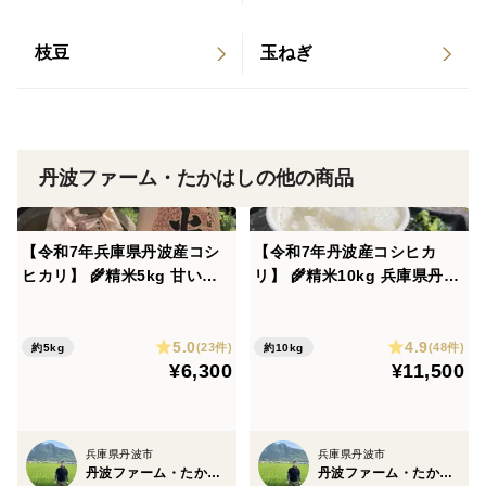
枝豆
玉ねぎ
＜栽培のこだわり＞
自家製の燻炭や籾殻を使用した、お米農家ならではの土
丹波ファーム・たかはしの他の商品
壌作り
【令和7年兵庫県丹波産コシ
【令和7年丹波産コシヒカ
農薬や化学肥料は使用しておらず
ヒカリ】 🌾精米5kg 甘い！
リ】 🌾精米10kg 兵庫県丹波
機械ではなく1つ1つ手掘りで収穫しております
炊きたてはもちろん！冷めて
産 甘い！炊きたてはもちろ
もおいしいごはん🍚
ん、冷めてもおいしいごはん
5.0
4.9
🍚毎日お弁当の方ぜひ✨️
(23件)
(48件)
約5kg
約10kg
＜産地の特徴＞
¥6,300
¥11,500
山々に囲まれた自然豊かな土地で、春秋冬は朝晩と寒暖
差が激しく、雲海も出る地域です
兵庫県丹波市
兵庫県丹波市
丹波ファーム・たかはし
丹波ファーム・たかはし