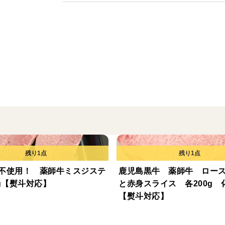
水に戻してよく洗ってからご使用ください
合わせ買いようになりますので、切り干し
送料がお得！なクリックポスト発送の300
不使用！ 薬師牛ミスジステ
鹿児島黒牛 薬師牛 ロー
0g【熨斗対応】
と赤身スライス 各200g 
【熨斗対応】