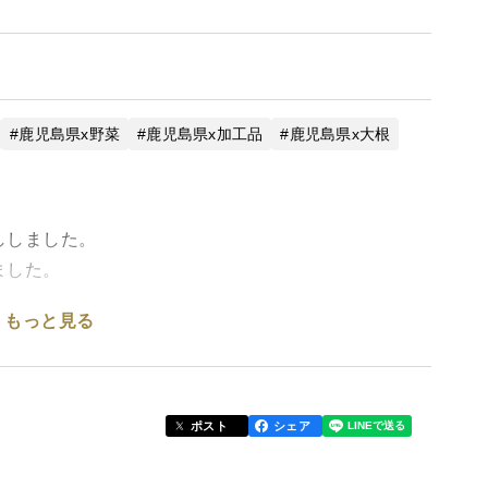
鹿児島県x野菜
鹿児島県x加工品
鹿児島県x大根
ししました。
ました。
もっと見る
ポスト
シェア
汁などに入れていただきますと手軽にカルシウムをと