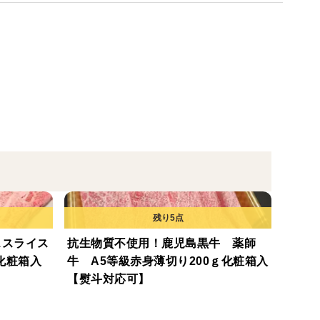
大根だけをご希望の方は
gをお勧めいたします。
ススライス
抗生物質不使用！鹿児島黒牛 薬師
化粧箱入
牛 A5等級赤身薄切り200ｇ化粧箱入
【熨斗対応可】