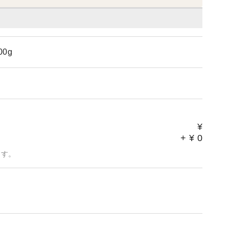
0g
¥
+
¥
0
ます。