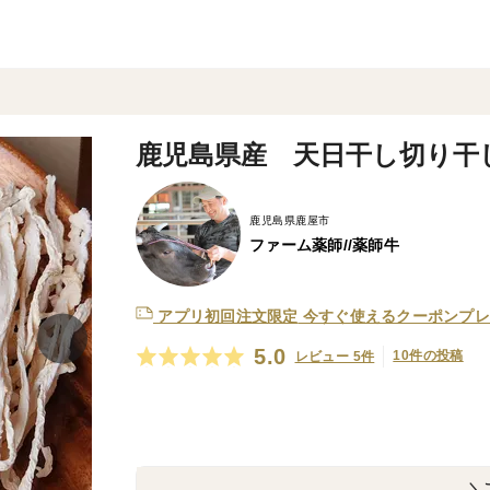
鹿児島県産 天日干し切り干し
鹿児島県鹿屋市
ファーム薬師//薬師牛
アプリ初回注文限定
今すぐ使えるクーポンプレ
5.0
10件の投稿
レビュー 5件
＼