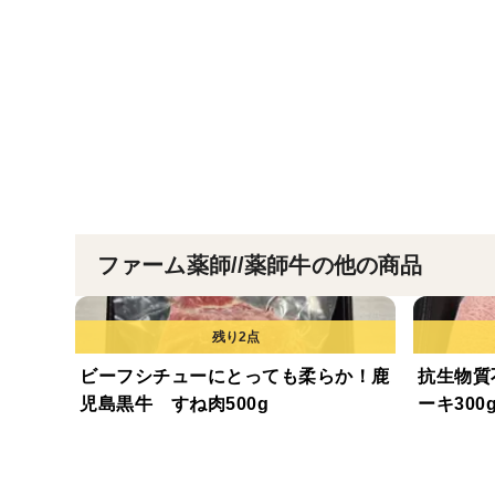
ファーム薬師//薬師牛の他の商品
ビーフシチューにとっても柔らか！鹿
抗生物質
児島黒牛 すね肉500g
ーキ30