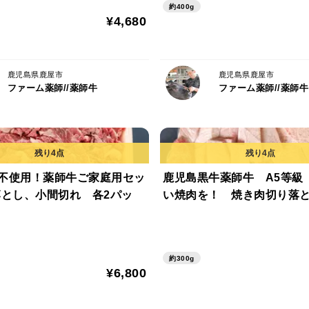
約400g
¥4,680
鹿児島県鹿屋市
鹿児島県鹿屋市
ファーム薬師//薬師牛
ファーム薬師//薬師牛
不使用！薬師牛ご家庭用セッ
鹿児島黒牛薬師牛 A5等級
落とし、小間切れ 各2パッ
い焼肉を！ 焼き肉切り落と
約300g
¥6,800