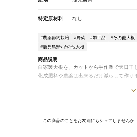
特定
原材料
なし
農薬節約栽培
野菜
加工品
その他大根
鹿児島県xその他大根
商品説明
自家製大根を、カットから手作業で天日干
化成肥料や農薬は出来るだけ減らして作り
100gの真空パックになります。
よく乾燥されてとても良い香りです
この商品のことをお友達にもシェアしませんか
切り干し大根は、カルシウムが豊富で味噌
れます