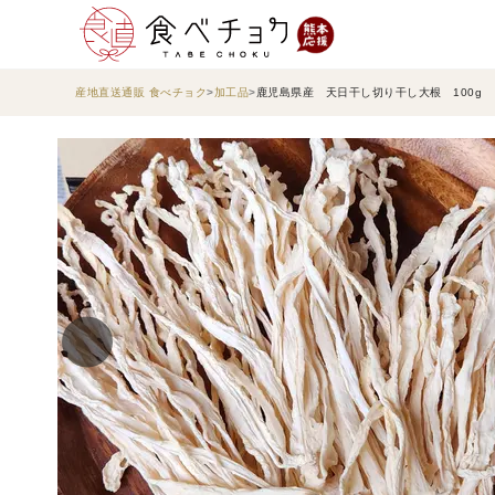
産地直送通販 食べチョク
加工品
鹿児島県産 天日干し切り干し大根 100g