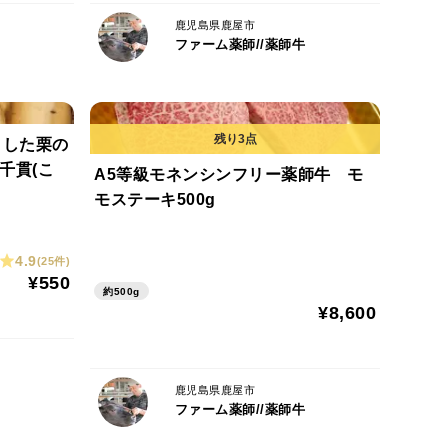
鹿児島県鹿屋市
ファーム薬師//薬師牛
とした栗の
千貫(こ
A5等級モネンシンフリー薬師牛 モ
モステーキ500g
4.9
(25件)
¥550
約500g
¥8,600
鹿児島県鹿屋市
ファーム薬師//薬師牛