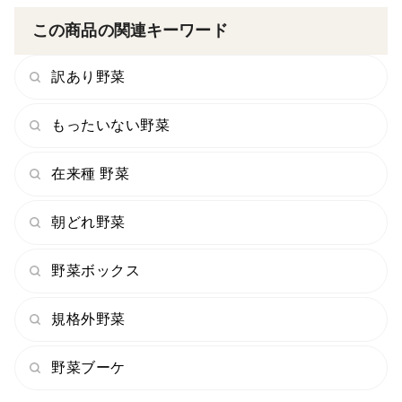
※兵庫県の定める「特別栽培農産物のガイドライン」を
この商品の関連キーワード
基に算出
訳あり野菜
②暑さ対策の徹底
スプリンクラーを導入し、定期的に散布。
もったいない野菜
水分計で土壌の水分を常時観測。
在来種 野菜
③黒豆と水稲を交代で栽培
水田にすることで、土壌は酸素供給が遮断されて酸欠状
朝どれ野菜
態となり、病原菌や害虫が減少します。
野菜ボックス
●黒大豆のサイズについて
L～2Lの混合となります。
規格外野菜
袋ごとの混合割合については算出しておりません。
野菜ブーケ
L寸：10ｍｍ～11ｍｍ