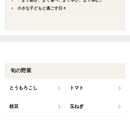
「よく動き、よく食べ、よく学び、よく休む」
3
小さな子どもと過ごす日々
4
また、江戸時代には将軍家慶への献上品として納められ
た記録もあり、丹波篠山の黒大豆は長らく愛されてきた
一品となります。
ぜひ、ご家庭でご賞味ください！！
◆丹波篠山ここいろ農園の取り組み
旬の野菜
「黒枝豆が育つ環境を整える」
とうもろこし
トマト
①緑肥とミネラル中心の施肥
・化学肥料節減(窒素成分)割合：99％減
枝豆
玉ねぎ
・節減対象農薬：兵庫県地域比 75％減
・除草剤不使用