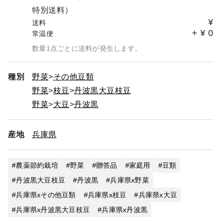
特別送料）
¥
送料
+
¥
0
常温便
数量1点ごとに送料が発生します。
種別
野菜
その他豆類
野菜
枝豆
丹波黒大豆枝豆
野菜
大豆
丹波黒
産地
兵庫県
農薬節約栽培
野菜
贈答品
家庭用
豆類
丹波黒大豆枝豆
丹波黒
兵庫県x野菜
兵庫県xその他豆類
兵庫県x枝豆
兵庫県x大豆
兵庫県x丹波黒大豆枝豆
兵庫県x丹波黒