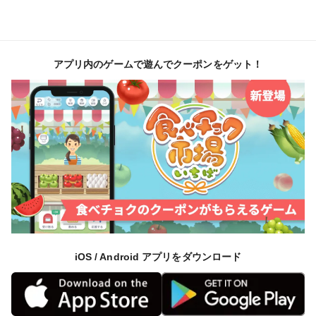
2Ｌ：11ｍｍ～12ｍｍ
●発送について
アプリ内のゲームで遊んでクーポンをゲット！
12/20より予約順で発送開始致します。
３袋までならレターパックライト、
７袋以上はヤマトでの発送となります。
別ページにて商品UPしておりますので、そちらをご購
入ください。
※こちらの商品はレターパックでの発送の為、時間指定
が不可となっております。ポスト投函となりますので、
不在時でもお受け取りは可能となります。何卒ご了承下
さい。
iOS / Android アプリをダウンロード
※土・日発送分について
・土曜日発送：火曜日到着目安