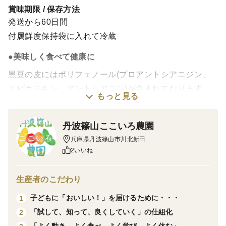
賞味期限 / 保存方法
発送から60日間
付属鮮度保持袋に入れて冷蔵
●美味しく食べて健康に
黒豆の皮にはポリフェノール(プロアントシアニジン、
エピカテキン、アントシアニン)が含まれております。
もっと見る
（黄大豆には含まれておりません）
高脂肪食と同時に黒大豆を食べると体重増加を抑えら
丹波篠山ここいろ農園
れ、血糖値上昇抑制が動物実験によって確認されていま
兵庫県丹波篠山市川北新田
す。
2いいね
【㈱フジッコさんが神戸大学と行った共同研究結果】
生産者のこだわり
実際、丹波篠山黒大豆は「味・香り、食感、見た目」の
子どもに「おいしい！」を届けるために・・・
1
全てにおいて他品種よりも高い評価を得ております。
「試して、知って、良くしていく」の仕組化
2
(兵庫県による煮豆のアンケート調査結果より)