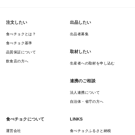
・日曜日発送：火曜～水曜到着目安
●容量について
注文したい
出品したい
容量200gになるとレターパック発送可能上限の厚みを
食べチョクとは？
出品者募集
超えてしまうことがあり、返却される可能性を指摘され
食べチョク基準
たため、150gとしております。
取材したい
品質保証について
飲食店の方へ
生産者への取材を申し込む
7袋以上お求めの場合は、ヤマト連携便を採用しており
ます別商品をご用意しております。
連携のご相談
●パッケージについて
法人連携について
シールが変更となります。
自治体・省庁の方へ
姿見は写真と異なります。
食べチョクについて
LINKS
●梱包について
運営会社
食べチョクふるさと納税