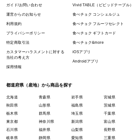
梱包時、緩衝材はお入れしておりません。
ガイド/お問い合わせ
Vivid TABLE（ビビッドテーブル）
ごみ削減に努めているため、緩衝材を無くしておりま
運営からのお知らせ
食べチョク コンシェルジュ
す。
利用規約
食べチョク フルーツセレクト
ご協力の程よろしくお願い致します。
プライバシーポリシー
食べチョク ギフトカード
特定商取引法
食べチョク&more
ご注文に際しての注意点
カスタマーハラスメントに対する
iOSアプリ
大豆の選別に時間がかかることがございますので、お届
当社の考え方
Androidアプリ
け可能日から１週間程お時間いただく場合がございま
採用情報
す。
都道府県（産地）から商品を探す
北海道
青森県
岩手県
宮城県
秋田県
山形県
福島県
茨城県
栃木県
群馬県
埼玉県
千葉県
東京都
神奈川県
新潟県
富山県
石川県
福井県
山梨県
長野県
岐阜県
静岡県
愛知県
三重県