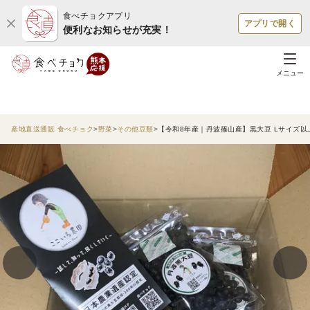
食べチョクアプリ
アプリで開く
便利なお知らせが充実！
メニュー
産地直送通販 食べチョク
野菜
その他豆類
【令和8年産｜丹波篠山産】黒大豆 Lサイズ以上 1