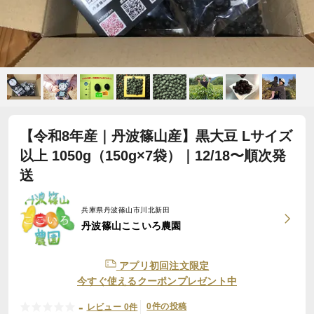
【令和8年産｜丹波篠山産】黒大豆 Lサイズ
以上 1050g（150g×7袋）｜12/18〜順次発
送
兵庫県丹波篠山市川北新田
丹波篠山ここいろ農園
アプリ初回注文限定
今すぐ使えるクーポンプレゼント中
-
0件の投稿
レビュー 0件