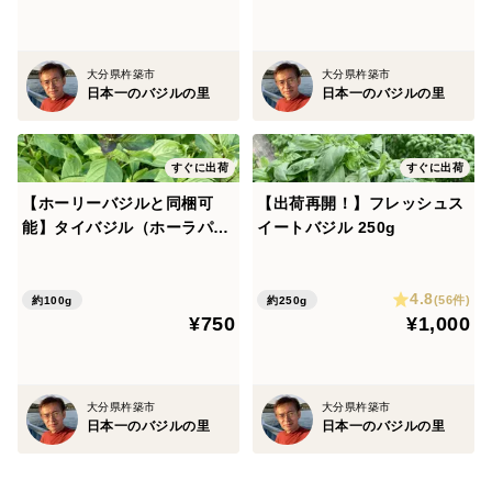
大分県杵築市
大分県杵築市
日本一のバジルの里
日本一のバジルの里
すぐに出荷
すぐに出荷
【ホーリーバジルと同梱可
【出荷再開！】フレッシュス
能】タイバジル（ホーラパ
イートバジル 250g
ー） 100g
4.8
(56件)
約100g
約250g
¥750
¥1,000
大分県杵築市
大分県杵築市
日本一のバジルの里
日本一のバジルの里