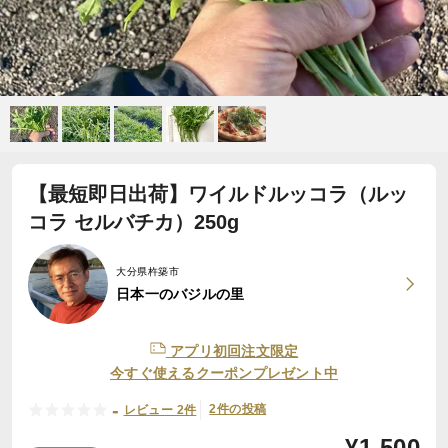
【最短即日出荷】ワイルドルッコラ（ルッ
コラ セルバチカ）250g
大分県杵築市
日本一のバジルの里
アプリ初回注文限定
今すぐ使えるクーポンプレゼント中
-
2件の投稿
レビュー 2件
¥
1,500