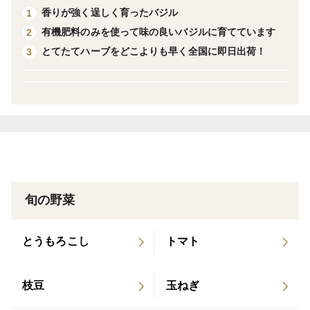
香りが強く逞しく育ったバジル
1
有機肥料のみを使って味の良いバジルに育てています
2
ワイルドルッコラ（ルッコラ セルバチコ、セルバチ
とてたてハーブをどこよりも早く全国に即日出荷！
3
カ、セルバティカとも呼ばれます）は、通常のルッコラ
に似た風味を持つハーブで、ルッコラよりも香りが強
く、ゴマやナッツに似た風味をもち、ピリッとした辛み
と苦味があるのが特徴です。葉はギザギザとした形状で
サラダなどで生食のほか、パスタやピッツァ、肉料理な
ど様々な料理に添え物として使われます。
焼きたてのシンプルなピッツァに後のせでワイルドルッ
旬の野菜
コラと生ハムをたっぷりトッピングしたピッツァはパル
マピッツァとも呼ばれ、イタリアでは大変人気のある
とうもろこし
トマト
ピッツアです。
枝豆
玉ねぎ
午前中にご注文をいただいた場合、一部例外を除いて、
－九州、中国、四国、関西、中京は陸送便で翌日のお届