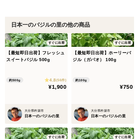
けが可能です。
－関東6県と山梨は航空便を使っての出荷で翌日のお届
けが可能です。
日本一のバジルの里の他の商品
－北海道は航空便を使っての出荷で翌々日のお届けが可
能です。
すぐに出荷
すぐに出荷
なお、お急ぎの場合は購入画面で「すぐに出荷」を選ん
【最短即日出荷】フレッシュ
【最短即日出荷】ホーリーバ
でください。航空便を含めた最速での出荷をします。お
スイートバジル 500g
ジル（ガパオ） 100g
届けの日付・時間帯の希望をすると、お届けが遅くなる
ことがあります。
4.8
(56件)
約500g
約100g
¥1,900
¥750
大分県杵築市
大分県杵築市
日本一のバジルの里
日本一のバジルの里
すぐに出荷
すぐに出荷