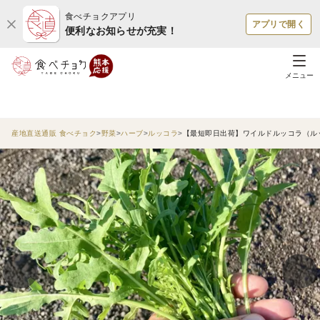
食べチョクアプリ
アプリで開く
便利なお知らせが充実！
メニュー
産地直送通販 食べチョク
野菜
ハーブ
ルッコラ
【最短即日出荷】ワイルドルッコラ（ルッ