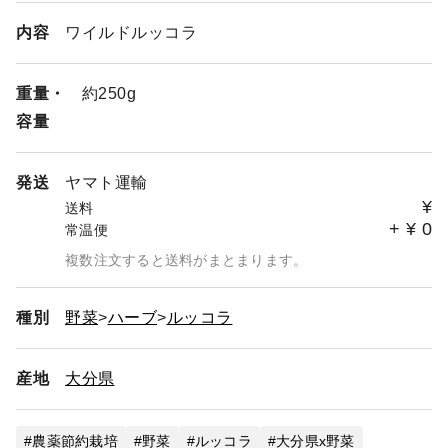
内容
ワイルドルッコラ
重量・
約250g
容量
発送
ヤマト運輸
¥
送料
+
¥
0
常温便
複数注文すると送料がまとまります。
種別
野菜
ハーブ
ルッコラ
産地
大分県
農薬節約栽培
野菜
ルッコラ
大分県x野菜