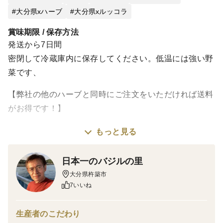
大分県xハーブ
大分県xルッコラ
賞味期限 / 保存方法
発送から7日間
密閉して冷蔵庫内に保存してください。低温には強い野
菜です、
【弊社の他のハーブと同時にご注文をいただければ送料
がお得です！】
もっと見る
イタリア食材には欠かせないワイルドルッコラがいよい
よ出荷開始です！
日本一のバジルの里
大分県杵築市
バジルと同様、肥料は有機肥料のみを使い、味を悪くす
7いいね
る化学肥料は一切使っていません。また、農薬の使用も
有機JASで認められたものを中心に、必要最小限（慣行
生産者のこだわり
栽培の１割以下）にしています。