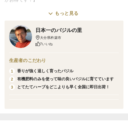
もっと見る
スイートバジル、ルッコラセルバティカに次ぐ弊社イチ
押しのイタリアンハーブシリーズの第三弾「イタリアン
日本一のバジルの里
パセリ」がいよいよ食べチョクでも出荷開始となりまし
大分県杵築市
た。
7いいね
土耕栽培で作られた香りの強いイタリアンパセリです。
サンプル出荷した一流レストランのシェフからも絶賛の
生産者のこだわり
ご評価をいただきました。
香りが強く逞しく育ったバジル
1
有機肥料のみを使って味の良いバジルに育てています
2
肥料は有機肥料のみを使い、味を悪くする化学肥料は一
とてたてハーブをどこよりも早く全国に即日出荷！
3
切使っていません。また、害虫防除には天敵を活用して
おり、農薬の使用は有機JAS栽培でも使用の認められた
ものを中心に、必要最小限（慣行栽培の１割以下）にし
ています。
私たちの農園のある大分県国東半島地域は、瀬戸内海に