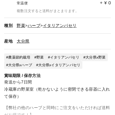
+
¥
0
常温便
複数注文すると送料がまとまります。
種別
野菜
ハーブ
イタリアンパセリ
産地
大分県
農薬節約栽培
野菜
イタリアンパセリ
大分県x野菜
大分県xハーブ
大分県xイタリアンパセリ
賞味期限 / 保存方法
発送から7日間
冷蔵庫の野菜室（乾かないように密閉できる容器に入れ
て保存）
【弊社の他のハーブと同時にご注文をいただければ送料
がお得です！】