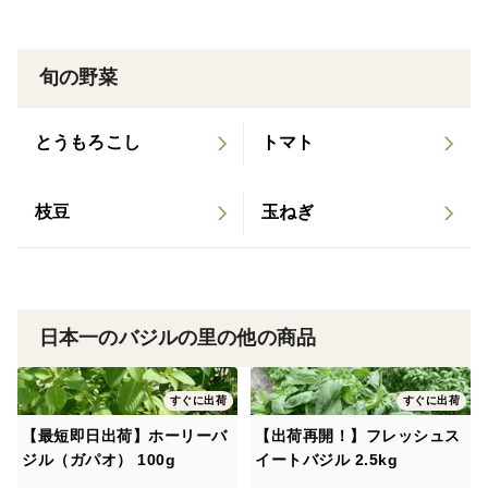
面していて地中海にも似た比較的温暖な気候が特徴で
す。私たちはここでスイートバジルを始めとしたさまざ
旬の野菜
まな業務用のイタリアンハーブ類を生産しています。イ
タリアンパセリもイタリアで作られたプロ用の優良な種
とうもろこし
トマト
子で、今後はバジルやセルバティカ同様、通年で高品質
のものを生産していく予定です。
枝豆
玉ねぎ
1枚目の写真は250gです。
軸が大変美味しいイタリアンパセリは、写真の程度の軸
をつけてお出しします。イタリアンパセリは単なる料理
の飾りではありません。料理には軸も細かく刻んで使う
日本一のバジルの里の他の商品
ことで、素晴らしい風味を最大限活かすことができます
すぐに出荷
すぐに出荷
午前中にご注文をいただいた場合、一部例外を除いて、
【最短即日出荷】ホーリーバ
【出荷再開！】フレッシュス
－九州、中国、四国、関西、中京は陸送便で翌日のお届
ジル（ガパオ） 100g
イートバジル 2.5kg
けが可能です。