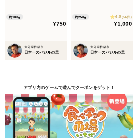
ー） 100g
4.8
(56件)
約100g
約250g
¥750
¥1,000
大分県杵築市
大分県杵築市
日本一のバジルの里
日本一のバジルの里
アプリ内のゲームで遊んでクーポンをゲット！