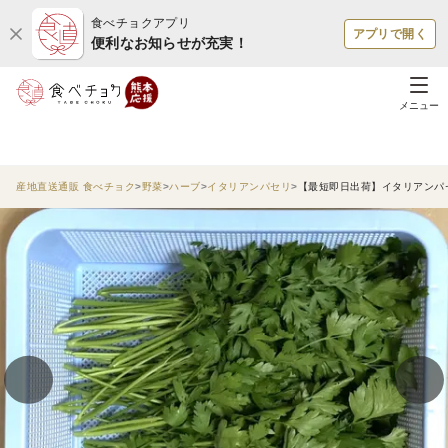
食べチョクアプリ
アプリで開く
便利なお知らせが充実！
メニュー
産地直送通販 食べチョク
野菜
ハーブ
イタリアンパセリ
【最短即日出荷】イタリアンパセリ