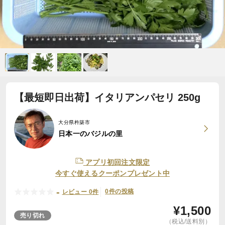
【最短即日出荷】イタリアンパセリ 250g
大分県杵築市
日本一のバジルの里
アプリ初回注文限定
今すぐ使えるクーポンプレゼント中
-
0件の投稿
レビュー 0件
¥
1,500
売り切れ
（税込/送料別）