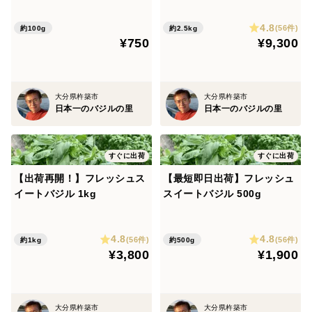
－関東6県と山梨は航空便を使っての出荷で翌日のお届
4.8
(56件)
約100g
約2.5kg
けが可能です。
¥750
¥9,300
－北海道は航空便を使っての出荷で翌々日のお届けが可
能です。
なお、お急ぎの場合は購入画面で「すぐに出荷」を選ん
大分県杵築市
大分県杵築市
日本一のバジルの里
日本一のバジルの里
でください。航空便を含めた最速での出荷をします。お
届けの日付・時間帯の希望をすると、お届けが遅くなる
ことがあります。
すぐに出荷
すぐに出荷
【出荷再開！】フレッシュス
【最短即日出荷】フレッシュ
イートバジル 1kg
スイートバジル 500g
4.8
4.8
(56件)
(56件)
約1kg
約500g
¥3,800
¥1,900
大分県杵築市
大分県杵築市