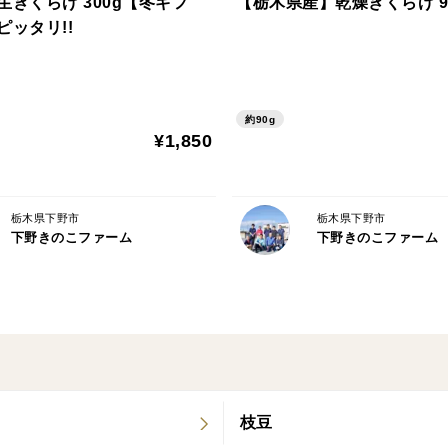
生きくらげ 300g【冬ギフ
【栃木県産】乾燥きくらげ 9
ピッタリ!!
※きくらげの表面についてる白い部分は、
ではございません。
清潔な環境で菌床栽培しておりますため、
品質に問題はございませんので、安心して
約90g
¥1,850
栃木県下野市
栃木県下野市
下野きのこファーム
下野きのこファーム
枝豆