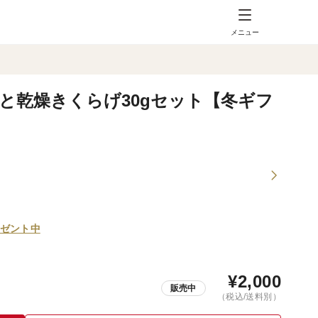
メニュー
gと乾燥きくらげ30gセット【冬ギフ
ゼント中
¥
2,000
販売中
（税込/送料別）