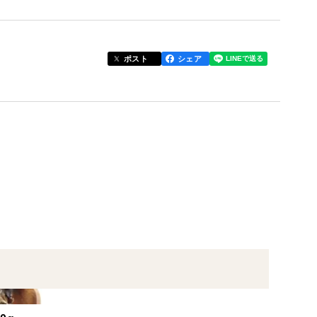
品な味わいで、毎日の食卓を彩ります。
ポスト
シェア
ど、どんな料理にもぴったり。
すい万能食材です。
ルシー志向の食生活をサポートします。
きくらげ」を。
へのプレゼントとしても喜ばれること間違いなしで
ムのきくらげ」で、ヘルシーで美味しい食体験をぜひ