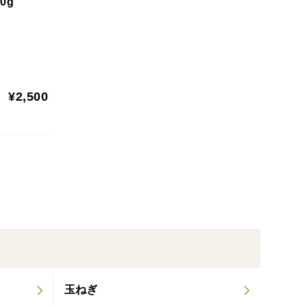
0g
きくらげ本来の成分（胞子や菌床由来）であり、カビ
菌床の一部が自然に残る場合があります。
お召し上がりください。
¥2,500
玉ねぎ