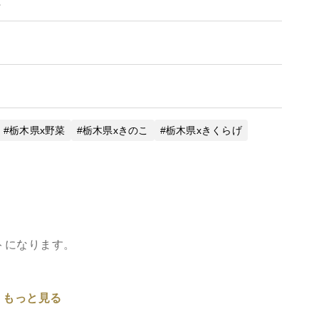
。
栃木県x野菜
栃木県xきのこ
栃木県xきくらげ
ットになります。
もっと見る
た下野きのこファームのきくらげは、健康とおいしさ