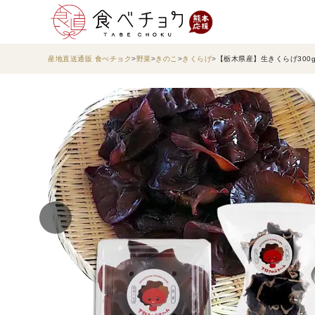
産地直送通販 食べチョク
野菜
きのこ
きくらげ
【栃木県産】生きくらげ300