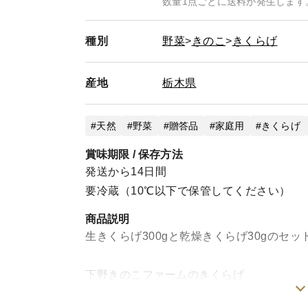
数量1点ごとに送料が発生します
種別
野菜
きのこ
きくらげ
産地
栃木県
天然
野菜
贈答品
家庭用
きくらげ
賞味期限 / 保存方法
発送から14日間
要冷蔵（10℃以下で保管してください）
商品説明
生きくらげ300gと乾燥きくらげ30gのセ
下野きのこファームのきくらげ
日本の美しい水と、たっぷりの愛情で育て