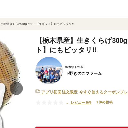
gと乾燥きくらげ30gセット【冬ギフト】にもピッタリ!!
【栃木県産】生きくらげ300
ト】にもピッタリ!!
栃木県下野市
下野きのこファーム
アプリ初回注文限定
今すぐ使えるクーポンプレ
-
1件の投稿
レビュー 0件