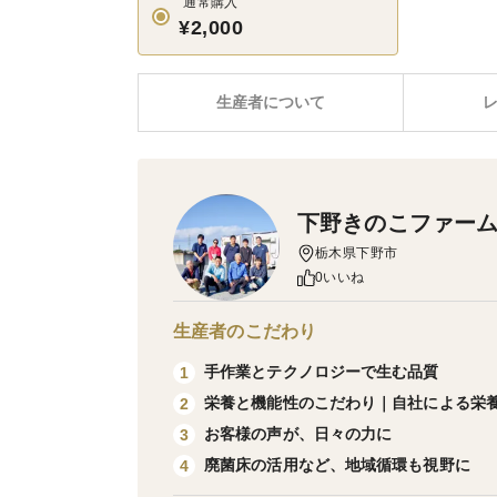
通常購入
¥2,000
生産者について
下野きのこファー
栃木県下野市
0いいね
生産者のこだわり
手作業とテクノロジーで生む品質
1
栄養と機能性のこだわり｜自社による栄
2
お客様の声が、日々の力に
3
廃菌床の活用など、地域循環も視野に
4