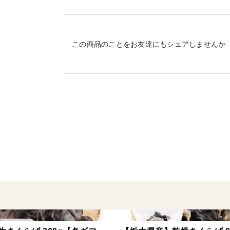
を求める方に最適な選択です。
その特徴的なコリコリ食感とクセのない上
この商品のことをお友達にもシェアしませんか
【多彩なレシピに対応 】
炒め物やスープ、揚げ物、炊き込みご飯な
お料理好きの方にも初めての方にも扱いや
さらに、低カロリーで、栄養たっぷりでヘ
【ギフトにもおすすめ 】
贈り物に迷ったら「下野きのこファームの
高品質と美味しさが評判を呼び、大切な方
す。
【特別な食卓に、特別なきくらげを 】
自然の恵みを活かした「下野きのこファー
お楽しみください。