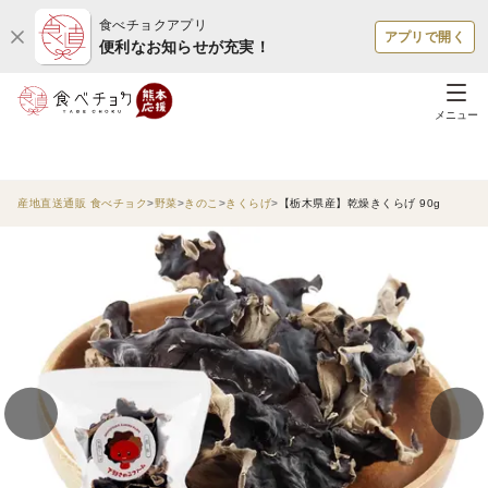
食べチョクアプリ
アプリで開く
便利なお知らせが充実！
メニュー
産地直送通販 食べチョク
野菜
きのこ
きくらげ
【栃木県産】乾燥きくらげ 90g