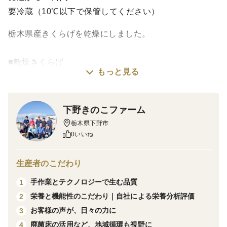
要冷蔵（10℃以下で保管してください）
栃木県産きくらげを乾燥にしました。
■乾燥きくらげ
もっと見る
30g×3パック 【合計】90g
水で戻すと約10倍の量になります。
下野きのこファーム
栃木県下野市
下野きのこファームのきくらげは栃木の美味しい水で丁
0いいね
寧に育てた、最高級品質のきくらげです。
味にクセが無く、どんな料理に加えても食べやすいた
生産者のこだわり
め、
手作業とテクノロジーで生む品質
1
炒め物、スープ、揚げ物、炊き込みご飯など、色んなレ
栄養と機能性のこだわり｜自社による栄養分析評価
2
シピで活躍してくれます。
お客様の声が、日々の力に
3
廃菌床の活用など、地域循環も視野に
4