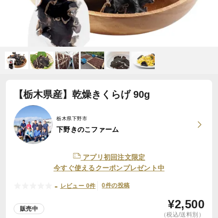
【栃木県産】乾燥きくらげ 90g
栃木県下野市
下野きのこファーム
アプリ初回注文限定
今すぐ使えるクーポンプレゼント中
-
0件の投稿
レビュー 0件
¥
2,500
販売中
（税込/送料別）