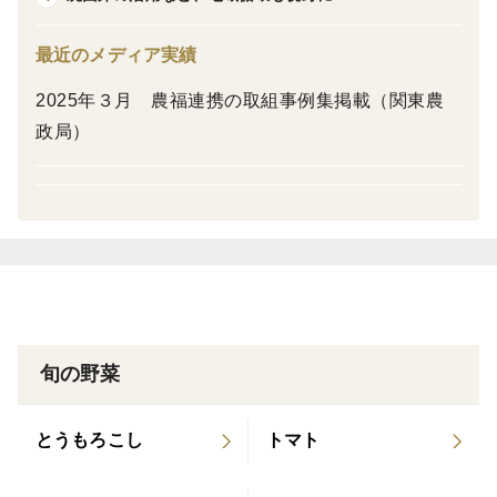
※きくらげの表面についてる白い部分は、きくらげ本来
の成分（胞子や菌床由来）であり、カビではございませ
最近のメディア実績
ん。
2025年３月 農福連携の取組事例集掲載（関東農
清潔な環境で菌床栽培しておりますため、菌床の一部が
政局）
自然に残る場合があります。
品質に問題はございませんので、安心してお召し上がり
ください。
旬の野菜
とうもろこし
トマト