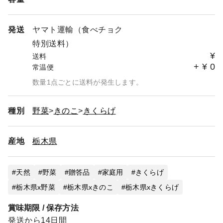
発送
ヤマト運輸（食べチョク
特別送料）
¥
送料
+
¥
0
常温便
数量1点ごとに送料が発生します。
種別
野菜
きのこ
きくらげ
産地
栃木県
天然
野菜
贈答品
家庭用
きくらげ
栃木県x野菜
栃木県xきのこ
栃木県xきくらげ
賞味期限 / 保存方法
発送から14日間