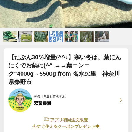
【たぶん30％増量(^^♪】寒い冬は、葉にん
にくでお鍋に(^^ →→葉ニンニ
ク“4000g→5500g from 名水の里 神奈川
県秦野市
神奈川県秦野市名古木
双葉農園
アプリ初回注文限定
今すぐ使えるクーポンプレゼント中