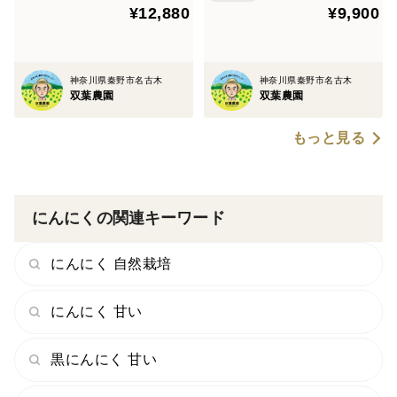
¥12,880
¥9,900
目は小ネギです。通常のにんにくより五か月も栽培期間
が短く出来るので、農薬回数を少なく出来るのが特徴で
す。
神奈川県秦野市名古木
神奈川県秦野市名古木
かつ 調理も簡単です。洗って、ざく切りするだけ。薄
双葉農園
双葉農園
皮を剥く手間もありません。
もっと見る
2.味は、甘味があり、にんにく特有の風味はあります
が、そこまで強くなく、非常に食べやすいです。
にんにくの関連キーワード
にんにく 自然栽培
３. 土に挿せば一冬 水につけておけば二週間は持ちま
す！！
にんにく 甘い
そのため、大量に注文して、一冬楽しむこともオススメ
です。
黒にんにく 甘い