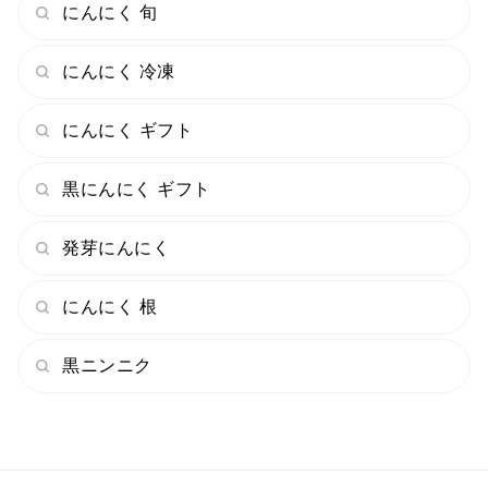
にんにく 旬
▼葉ニンニクの栽培方法▼
（え？いきなり 冷蔵庫に入れる）
にんにく 冷凍
9月中旬に葉ニンニクの種を冷蔵庫に入れます。
葉ニンニクを一週間ほど冷やします。そうすることによ
にんにく ギフト
り、低温の冷蔵庫から常温の外に出した時に
冬から春が来たと葉ニンニクは勘違いして芽を出してく
黒にんにく ギフト
れます。
発芽にんにく
（玉ねぎと同じ？）
冷蔵庫から取り出した葉ニンニクは、玉ねぎと同じ間隔
にんにく 根
で１つ１つ丁寧に植えてきます。
黒ニンニク
（あまり虫は食べません）
そのため、農薬はほとんど使用しません。
（収穫）