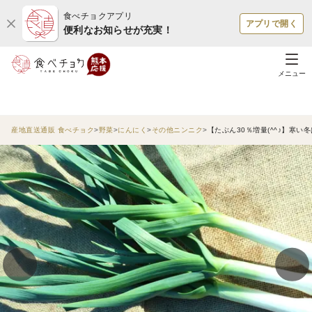
食べチョクアプリ
アプリで開く
便利なお知らせが充実！
メニュー
産地直送通販 食べチョク
野菜
にんにく
その他ニンニク
【たぶん30％増量(^^♪】寒い冬