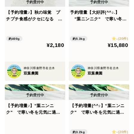
水"で野菜を育てております。 神奈川県内唯一の盆地
【予約増量♪】秋の味覚 プ
予約増量【大好評(^^♪.】
となり、昼と夜の寒暖差があるため、美味しい野菜が出
チプチ食感がクセになる 葉
“葉ニンニク“ で寒い冬を
来るとも言われております。
っぱ付き “シソの実“😄 3
元気に過ごそう5000g→5300
お子様から『野菜が美味しいからおかわり！』という
80g→400g(一番おすすめの
g from 名水の里 神奈川県
-
サイズです。) from 名水の
秦野市
(20件)
約400g
約5.3kg
言葉を聞いたことがありますか？私は、有名レストラン
¥2,180
¥15,880
里 神奈川県秦野市
と取引がある農家で研修をし、独自に品種と肥料を研究
をして味にこだわっています。美味しい野菜をぜひお召
し上がり下さい。
神奈川県秦野市名古木
神奈川県秦野市名古木
双葉農園
双葉農園
▼商品概要▼
【予約増量♪】“葉ニンニ
【予約増量(^^♪】“葉ニンニ
葉にんにく
ク“ で寒い冬を元気に過ご
ク“ で寒い冬を元気に過ご
そう(^^♪ （予約増量400
そう 3000g→3150g from
1.にんにくとの違い⇒葉も食べられる専用種です。②に
0g→4200g ）from 名水の
名水の里 神奈川県秦野市
-
里 神奈川県秦野市
(20件)
んにくと違いに匂わないのでは？という意見も ③見た
約3.2kg