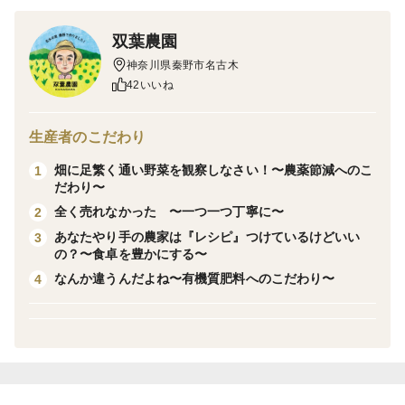
双葉農園
・葉にんにくは、お鍋に入れるととても美味しいです！
神奈川県秦野市名古木
42いいね
加えて↓
生産者のこだわり
・葉ニンニクを入れるだけで、料理のグレードがグッと
畑に足繁く通い野菜を観察しなさい！〜農薬節減へのこ
1
上がります。
だわり〜
使用用途は、お鍋や回鍋肉（ホイコウロウ） スープな
全く売れなかった 〜一つ一つ丁寧に〜
2
どなど。
あなたやり手の農家は『レシピ』つけているけどいい
3
豚バラで炒めるのが簡単でオススメです。
の？〜食卓を豊かにする〜
いつもの料理が”簡単に”グレードアップします！
なんか違うんだよね〜有機質肥料へのこだわり〜
4
・めったに売っておりません！
スーパーでは なかなか買えない一品です。レシピ付き
ですので
調理方法に迷うことはありません！