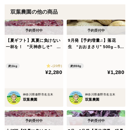
双葉農園の他の商品
葉にんにくと豆板醤で四川の回鍋肉を作りました、なか
なか売ってないので出来なかったです．懐かしい味で
す、めっちゃ美味しかったです、ありがとうございまし
た
【夏ギフト】真夏に負けない
9月発【予約増量♫】落花
一杯を！ "天神赤しそ" 10
生 “おおまさり” 500g→55
00g from 名水の里 秦野市
0g from 名水の里 秦野
葉ニンニクは、我が家の受験生も食べやすいので、スー
プなどに入れると喜んで食べています！寒さが厳しく
-
(20件)
約1kg
約550g
なってきたので温かい料理を作ったりしてサポートして
¥2,280
¥1,280
いますよ！！』
神奈川県秦野市名古木
神奈川県秦野市名古木
双葉農園
双葉農園
・【今、注目の野菜 (^^♪】
（続々と認証されました）
2024年 『はだの葉ニンニク』として、かながわブラ
ンドに認証。