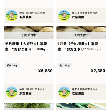
ちり勉強しております。
神奈川県秦野市名古木
神奈川県秦野市名古木
双葉農園
双葉農園
獣に食べられない かつ とても評判の良い野菜ですの
で、毎年、栽培規模を増産しております。、去年の葉ニ
ンニクは、お正月早々に終わってしまったので、今年
は、２月まで持つように栽培面積を増やしました。
予約増量【大好評♫】落花
9月発【予約増量♫】落花
生 “おおまさり” 3000g→3
生 “おおまさり” 1000g→1
300g from 名水の里 秦野
100g from 名水の里 秦野
・冬の寒さにあたりさらに美味しくなった"葉にんに
約3.3kg
約1.1kg
く"をぜひお召し上がりください！
¥6,880
¥2,380
▼自己紹介▼
神奈川県秦野市にある双葉農園です。 私達の農園
神奈川県秦野市名古木
神奈川県秦野市名古木
双葉農園
双葉農園
がある秦野市は、東京の新宿駅から電車で一時間の場所
にあります。周りは丹沢山系等の山で囲まれており、自
然が豊かです。また、その山から出てくる"美味しい