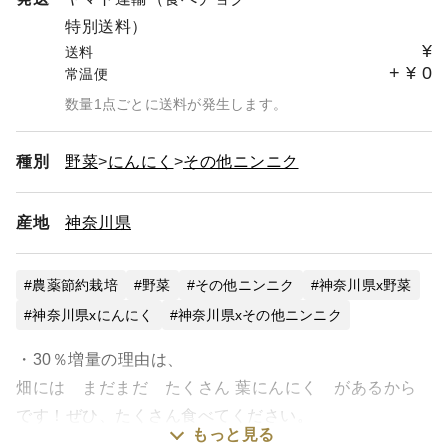
特別送料）
¥
送料
+
¥
0
常温便
数量1点ごとに送料が発生します。
種別
野菜
にんにく
その他ニンニク
産地
神奈川県
農薬節約栽培
野菜
その他ニンニク
神奈川県x野菜
神奈川県xにんにく
神奈川県xその他ニンニク
・30％増量の理由は、
畑には まだまだ たくさん 葉にんにく があるから
です！ぜひ、たくさん食べてください。
もっと見る