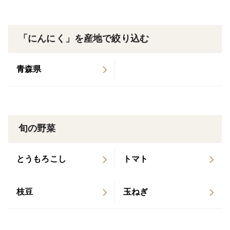
・葉ニンニクは、中国では回鍋肉（ホイコウロウ）にニ
「にんにく」を産地で絞り込む
ラの代わりに使われるところもあるそうです。日本で
は、高知県一帯でクジラの臭みとりに使われた歴史があ
青森県
ります。
・【葉ニンニクの食べた方の感想】
待ちに待った葉にんにく、届きました。 生、焼く、炒
旬の野菜
める、煮る等など色んな調理で楽しめてとっても使い勝
手が良いです。 私は火を加えた調理のが好きです。や
とうもろこし
トマト
わらかくてて甘くなりめちゃ美味しいです
枝豆
玉ねぎ
新鮮な葉にんにくを有り難う御座いました。初めてです
が、思っていたよりは、匂いや辛味が無く、柔らかく、
豚肉と炒めて美味しく戴きました。ご馳走さまでした。