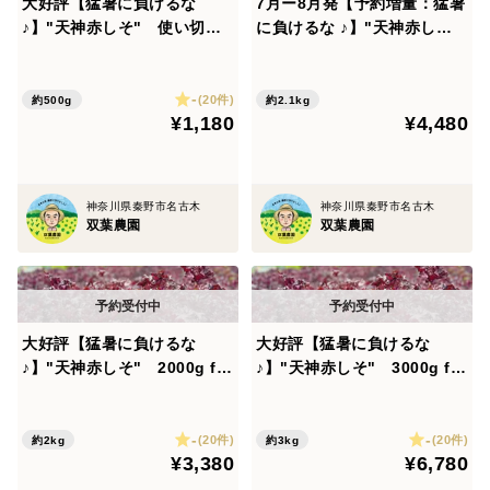
大好評【猛暑に負けるな
7月ー8月発【予約増量：猛暑
秦野農産物等登録認証を取得。
♪】"天神赤しそ" 使い切り
に負けるな ♪】"天神赤し
サイズ 500g from 名水の
そ" 2000g→2100g from
里 秦野市
名水の里 秦野市
-
(20件)
約500g
約2.1kg
（メディアに多数紹介）
¥1,180
¥4,480
葉にんにくは、メディアに多く取り上げられています。
青空レストラン ニュースevery かながわ新聞
神奈川県秦野市名古木
神奈川県秦野市名古木
双葉農園
双葉農園
その他、色々なメディアに取り上げられてます。
今、注目の野菜です！
大好評【猛暑に負けるな
大好評【猛暑に負けるな
♪】"天神赤しそ" 2000g fro
♪】"天神赤しそ" 3000g fro
m 名水の里 秦野市
m 名水の里 秦野市
・【なんで、葉ニンニク？～増産しております～】
葉にんにくは、獣の被害で悩む農家のために、秦野市農
-
-
(20件)
(20件)
約2kg
約3kg
協と秦野市が、導入を支援している商品です。勉強会も
¥3,380
¥6,780
開かれております。私は、その勉強会に参加して、みっ