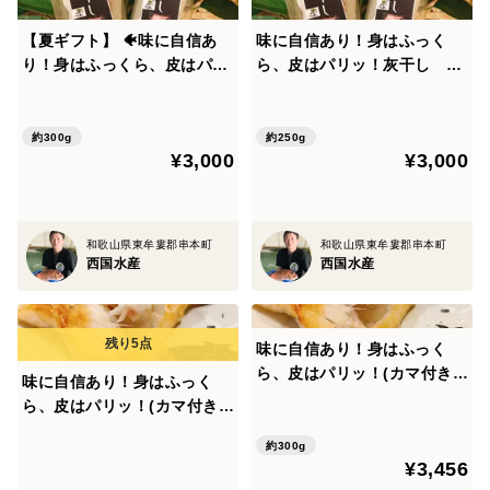
【夏ギフト】 🐠味に自信あ
味に自信あり！身はふっく
り！身はふっくら、皮はパリ
ら、皮はパリッ！灰干し 真
ッ！灰干し 真鯛 セット 鯛
鯛 セット 鯛
約300g
約250g
¥3,000
¥3,000
和歌山県東牟婁郡串本町
和歌山県東牟婁郡串本町
西国水産
西国水産
味に自信あり！身はふっく
ら、皮はパリッ！(カマ付き)
味に自信あり！身はふっく
灰干し 真鯛 セット 鯛
ら、皮はパリッ！(カマ付き)
灰干し 真鯛 セット 鯛
約300g
【【翌日発送 毎日便 対
¥3,456
応】】