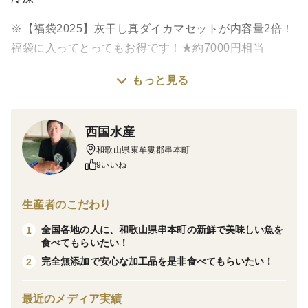
※【福袋2025】灰干し真ダイカマセットが内容量2倍！
福袋に入ってとってもお得です！★約7000円相当
もっと見る
真鯛の旨味を味わっていただきたく、真鯛と塩だけを使
用し完全無添加作っております！
西国水産
【灰干しとは】
和歌山県東牟婁郡串本町
干物は天日干しで作るイメージですが、干せば空気に触
9いいね
れ、紫外線を浴び酸化する可能性があります。
灰干製法は、魚一枚一枚を特殊なフィルムでくるみ、火
生産者のこだわり
山灰の中でじっくり水分を抜く製法です。
全国各地の人に、和歌山県串本町の新鮮で美味しい魚を
1
食べてもらいたい！
ご家庭のコンロでも皮パリっ、身はふっくらと綺麗に焼
完全無添加で安心な加工品を是非食べてもらいたい！
2
き上がります。しっかりと脂の乗った焼き魚になりま
す。
最近のメディア実績