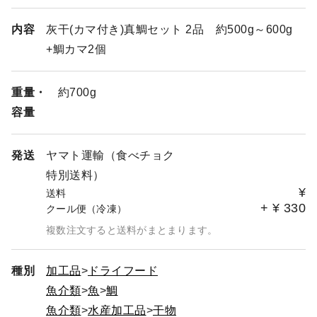
内容
灰干(カマ付き)真鯛セット 2品 約500g～600g
+鯛カマ2個
重量・
約700g
容量
発送
ヤマト運輸（食べチョク
特別送料）
¥
送料
+
¥
330
クール便（冷凍）
複数注文すると送料がまとまります。
種別
加工品
ドライフード
魚介類
魚
鯛
魚介類
水産加工品
干物