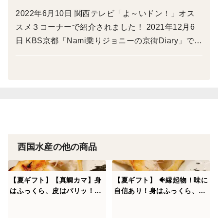
また、カマは真鯛の中でも一番脂の乗った部分です。
2022年6月10日 関西テレビ「よ～いドン！」オス
1尾から2個しか取れない、貴重部位です。
スメ３コーナーで紹介されました！ 2021年12月6
日 KBS京都「Nami乗りジョニーの京街Diary」で紹
介されました！
【内容】真鯛 4個セット（約12切）+ 真鯛カマ 2個
身は取り分けやすく、お子様にも食べやすくなっており
ます。お好きな大きさにカットして焼いてお召し上がり
ください。
【発送方法】冷凍
解凍後は出来るだけ早く、３日以内にお召し上がりくだ
西国水産の他の商品
さい。
【夏ギフト】【真鯛カマ】身
【夏ギフト】 🐠縁起物！味に
ご贈答用にも使って頂ける箱で発送いたします。
はふっくら、皮はパリッ！灰
自信あり！身はふっくら、皮
干し 真鯛カマ 4個セット
はパリッ！(カマ付き) 灰干
****************************************************************
し 真鯛セット 鯛