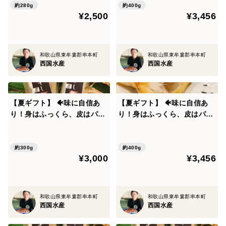
**********************************************************
約280g
約400g
¥2,500
¥3,456
【熨斗】熨斗付き、名入れ対応可能です。
※熨斗の要否：指定がな無い場合は、熨斗をつけること
ができない場合がございます。
和歌山県東牟婁郡串本町
和歌山県東牟婁郡串本町
※名入れの要否と名前：ご指定がない場合は空欄とさせ
西国水産
西国水産
ていただきます。
【夏ギフト】 🐠味に自信あ
【夏ギフト】 🐠味に自信あ
日頃お世話になっている人に感謝を表したり、ご無沙汰
り！身はふっくら、皮はパリ
り！身はふっくら、皮はパリ
の挨拶を形にして贈られてはいかがでしょうか。
ッ！灰干し 真鯛 セット 鯛
ッ！(カマ付き) 灰干し 真
鯛 セット 鯛
約300g
約400g
¥3,000
¥3,456
和歌山県東牟婁郡串本町
和歌山県東牟婁郡串本町
西国水産
西国水産