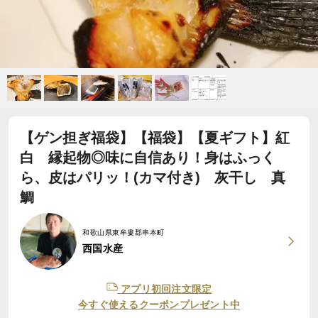
【ゲン担ぎ福袋】【福袋】【夏ギフト】紅
白 縁起物◎味に自信あり！身はふっく
ら、皮はパリッ！(カマ付き) 灰干し 真
鯛
和歌山県東牟婁郡串本町
西国水産
アプリ初回注文限定
今すぐ使えるクーポンプレゼント中