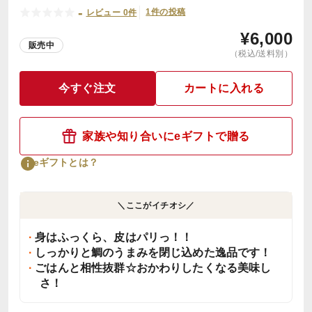
-
1件の投稿
レビュー 0件
¥
6,000
販売中
（税込/送料別）
今すぐ注文
カートに入れる
家族や知り合いにeギフトで贈る
eギフトとは？
＼ここがイチオシ／
身はふっくら、皮はパリっ！！
しっかりと鯛のうまみを閉じ込めた逸品です！
ごはんと相性抜群☆おかわりしたくなる美味し
さ！