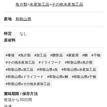
魚介類
水産加工品
その他水産加工品
産地
和歌山県
特定
なし
原材料
養殖
魚介類
加工品
贈答品
家庭用
鯛
干物
その他水産加工品
ドライフード
和歌山県x魚介類
和歌山県x加工品
和歌山県x魚
和歌山県x水産加工品
和歌山県xドライフード
和歌山県x鯛
和歌山県x干物
和歌山県xその他水産加工品
賞味期限 / 保存方法
発送から30日間
冷凍