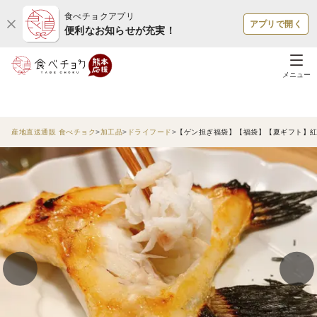
食べチョクアプリ
アプリで開く
便利なお知らせが充実！
メニュー
産地直送通販 食べチョク
加工品
ドライフード
【ゲン担ぎ福袋】【福袋】【夏ギフト】紅