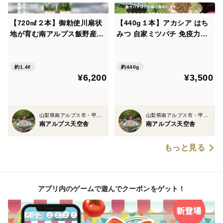
【720㎖２本】御勅使川扇状
【440g１本】アカシア はち
地が育む南アルプス飯野産甲
みつ 自家ミツバチ 免疫力ア
州ぶどうの白ワイン「Laput
ップ 産地 南アルプス上宮地
aCRYSTAL」
非加熱 ペットボトル
約1.4ℓ
約440g
¥6,200
¥3,500
山梨県南アルプス市・甲州市勝沼町
山梨県南アルプス市・甲州市勝沼町
南アルプス天空舎
南アルプス天空舎
もっと見る
アプリ内のゲームで遊んでクーポンをゲット！