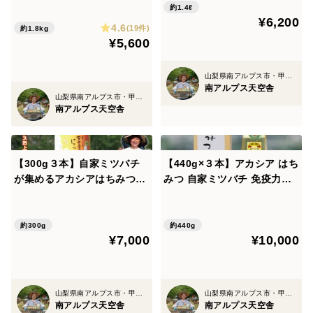
約1.4ℓ
1.8kgを果皮ごとパクリ！
¥6,200
4.6
(19件)
約1.8kg
¥5,600
山梨県南アルプス市・甲州市勝沼町
南アルプス天空舎
山梨県南アルプス市・甲州市勝沼町
南アルプス天空舎
【300g３本】自家ミツバチ
【440g×３本】アカシア はち
が集めるアカシアはちみつ南
みつ 自家ミツバチ 免疫力ア
アルプス産非加熱瓶詰め
ップ 産地 南アルプス上宮地
非加熱 ペットボトル
約300g
約440g
¥7,000
¥10,000
山梨県南アルプス市・甲州市勝沼町
山梨県南アルプス市・甲州市勝沼町
南アルプス天空舎
南アルプス天空舎