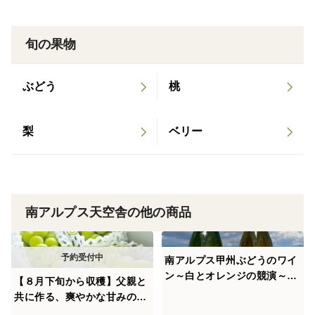
旬の果物
ぶどう
桃
梨
ベリー
南アルプス天空舎の他の商品
南アルプス甲州ぶどうのワイ
ン～白とオレンジの競演～飯
【８月下旬から収穫】父親と
野産白/LaputaCRYSTALＸ
共に作る、爽やかな甘みの勝
上宮地産オレンジ/天空甲州
沼産シャインマスカット１箱