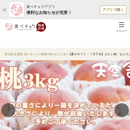
食べチョクアプリ
アプリで開く
便利なお知らせが充実！
メニュー
産地直送通販 食べチョク
果物
桃
おどろき
【夏のギフト・７月下旬】かたい桃「おどろき