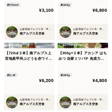
約720mℓ
約440g
¥3,100
¥6,800
山梨県南アルプス市・甲州市勝沼町
山梨県南アルプス市・甲州市勝沼町
南アルプス天空舎
南アルプス天空舎
【720㎖２本】南アルプス上
【300g×２本】アカシア はち
宮地産甲州ぶどうを赤ワイン
みつ 自家ミツバチ 免疫力ア
の如く果皮ごと醸すオレンジ
ップ 産地 南アルプス上宮地
ワイン「天空甲州」
非加熱 瓶詰め
約1.4ℓ
約300g
¥6,200
¥4,800
山梨県南アルプス市・甲州市勝沼町
山梨県南アルプス市・甲州市勝沼町
南アルプス天空舎
南アルプス天空舎