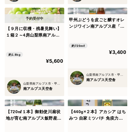
甲州ぶどうを皮ごと醸すオレ
ンジワイン南アルプス産「天
【９月に収穫・残暑見舞い】
空甲州」【720㎖１本】
１箱２～4房山梨県南アルプ
ス産シャインマスカット約1.
約720mℓ
8kg
¥3,400
約1.8kg
¥5,600
山梨県南アルプス市・甲州市勝沼町
南アルプス天空舎
山梨県南アルプス市・甲州市勝沼町
南アルプス天空舎
【720㎖１本】御勅使川扇状
【440g×２本】アカシア はち
地が育む南アルプス飯野産甲
みつ 自家ミツバチ 免疫力ア
州ぶどうの白ワイン「Laput
ップ 産地 南アルプス上宮地
aCRYSTAL」
非加熱 ペットボトル