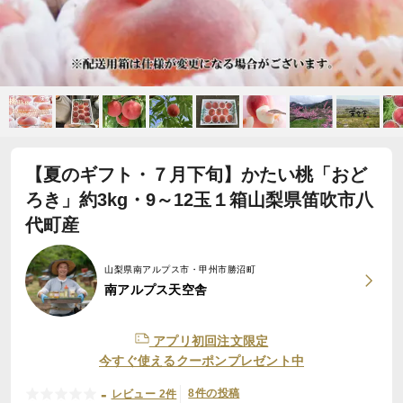
【夏のギフト・７月下旬】かたい桃「おど
ろき」約3kg・9～12玉１箱山梨県笛吹市八
代町産
山梨県南アルプス市・甲州市勝沼町
南アルプス天空舎
アプリ初回注文限定
今すぐ使えるクーポンプレゼント中
-
8件の投稿
レビュー 2件