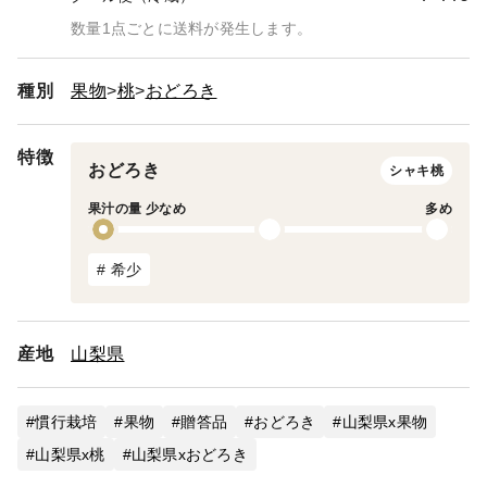
数量1点ごとに送料が発生します。
種別
果物
桃
おどろき
特徴
おどろき
シャキ桃
果汁の量 少なめ
多め
# 希少
産地
山梨県
慣行栽培
果物
贈答品
おどろき
山梨県x果物
山梨県x桃
山梨県xおどろき