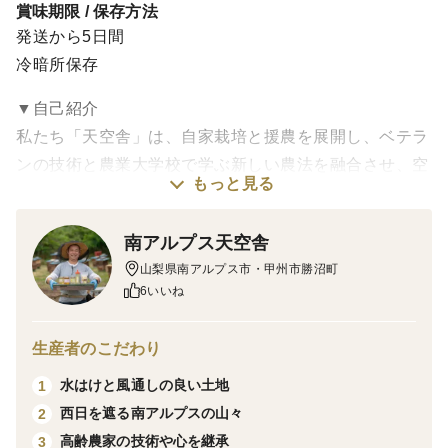
賞味期限 / 保存方法
発送から5日間
冷暗所保存
▼自己紹介
私たち「天空舎」は、自家栽培と援農を展開し、ベテラ
ンの技術と農業大学校で学ぶ新しい農法を融合させ、空
もっと見る
と土に向き合って真摯に農業に取り組んでいます。皆様
のお送りする手塩にかけた農産物は、すべて「天空舎」
南アルプス天空舎
を冠しています。
山梨県南アルプス市・甲州市勝沼町
▼農地概要
6いいね
私たちは、水はけのよい緩い傾斜地で桃の栽培を展開し
ています。主は、南アルプス市上宮地、そして援農場所
生産者のこだわり
の笛吹市八代町で、桃を育てています。
水はけと風通しの良い土地
1
▼品種・味の特徴・食べ方
西日を遮る南アルプスの山々
2
驚くほど大きくて硬い果肉が特徴で「おどろき」と名付
高齢農家の技術や心を継承
3
けられました。「白鳳」の枝変わりとして発見され、日