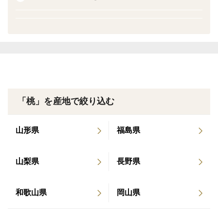
持ちが良いのが特徴です。風通しの良い日陰で常温で保
管し、食す直前に食べる分だけ30分～1時間、冷蔵庫で
冷やしてください。
▼数量、分量の目安
重量約3.0kg、玉数９～12玉→重量確保に主眼を置いて
ます。あくまでも玉数は目安です
▼栽培/生産方法、こだわり
「桃」を産地で絞り込む
草生栽培とたい肥の施肥で有機たっぷり。成熟期には毎
日一玉一玉適期を見極めて収穫しています。
山形県
福島県
▼注文に際しての注意点（配送方法や納期指定など）
〇冷蔵で送ります。日を置かずに食べることをお勧めし
山梨県
長野県
ます
〇ほぼ毎日の発送になります。1日など限定する着荷指
定はご遠慮ください。受け取り易い時間帯をご連絡くだ
和歌山県
岡山県
さい。