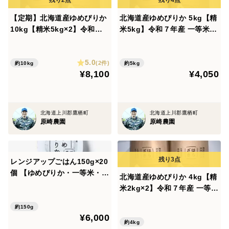
い。
【定期】北海道産ゆめぴりか
北海道産ゆめぴりか 5kg【精
10kg【精米5kg×2】令和７
米5kg】令和７年産 一等米・
年産 一等米・特別栽培米
特別栽培米 （農薬7割減）
（農薬7割減）
5.0
(2件)
約10kg
約5kg
¥8,100
¥4,050
北海道上川郡鷹栖町
北海道上川郡鷹栖町
原崎農園
原崎農園
レンジアップごはん150g×20
個 【ゆめぴりか・一等米・特
北海道産ゆめぴりか 4kg【精
別栽培米 令和7年産（農薬7
米2kg×2】令和７年産 一等
割減）】
米・特別栽培米 （農薬7割
約150g
減）
¥6,000
約4kg