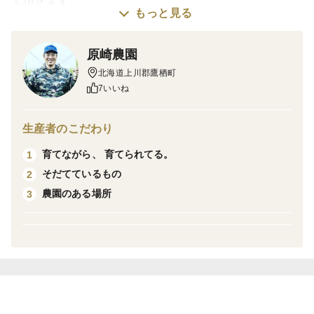
もっと見る
※この商品は4月20日以後の発送開始予定です。
原崎農園
予約受付中！
北海道上川郡鷹栖町
予約受付期間：～5月中旬頃。
7いいね
収穫時期：4月中旬〜5月中旬
生産者のこだわり
○特別栽培認証です。
育てながら、 育てられてる。
1
節減対象農薬の節減割合：当地比 10割減
そだてているもの
2
節減対象化学肥料：当地比 10割減
農園のある場所
3
※農作物は天候に左右されますので、予定と異なる場合
がございます。
※ 航空便の遅延、減便、休便により一部エリアで宅急
便をはじめとするサービスの提供に遅れが発生する可能
性がございます。（沖縄は到着までかなりの日数が必要
になっております。)