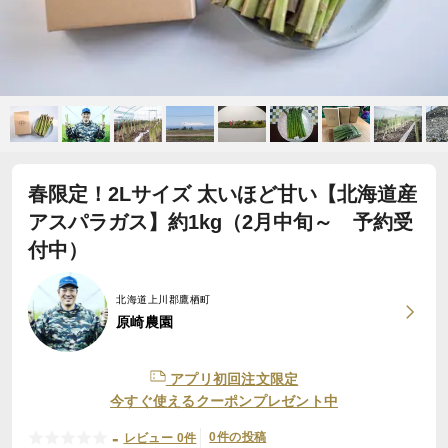
春限定！2Lサイズ 太いほど甘い【北海道産
アスパラガス】約1kg（2月中旬～ 予約受
付中）
北海道上川郡鷹栖町
原崎農園
アプリ初回注文限定
今すぐ使えるクーポンプレゼント中
-
0件の投稿
レビュー 0件