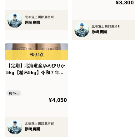
¥3,300
北海道上川郡鷹栖町
原崎農園
北海道上川郡鷹栖町
原崎農園
【定期】北海道産ゆめぴりか
5kg【精米5kg】令和７年産
一等米・特別栽培米 （農薬7
割減）
約5kg
¥4,050
北海道上川郡鷹栖町
原崎農園