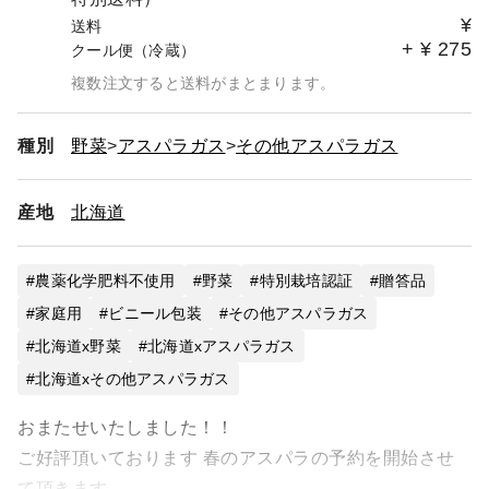
¥
送料
+
¥
275
クール便（冷蔵）
複数注文すると送料がまとまります。
種別
野菜
アスパラガス
その他アスパラガス
産地
北海道
農薬化学肥料不使用
野菜
特別栽培認証
贈答品
家庭用
ビニール包装
その他アスパラガス
北海道x野菜
北海道xアスパラガス
北海道xその他アスパラガス
おまたせいたしました！！
ご好評頂いております 春のアスパラの予約を開始させ
て頂きます。