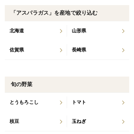
「アスパラガス」を産地で絞り込む
賞味期限：到着後、なるべくお早めに
配送方法：冷蔵
北海道
山形県
人土季節の想いが香る原崎農園からの届け物
佐賀県
長崎県
収穫期間中、化学農薬を使わずに栽培しています。
豊かな自然の力を利用した土づくりを軸に、「再生産」
「持続可能」「多様性」をキーワードに、いろんな種類
をたくさん、ちょっとずつ育てています。安心ブラン
旬の野菜
ド・安全栽培の想いで、自分たちが食べたいと思えるも
のを心を込めて皆様の食卓へ届けます。
とうもろこし
トマト
蒸し焼きにして オリーブオイルと少量の塩で。
枝豆
玉ねぎ
お好みで少量のハーブ。