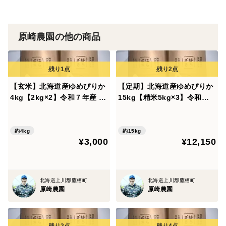
要冷蔵です。
原崎農園の他の商品
濡らしたキッチンペーパーで切り口を包み冷蔵庫に立て
て保存。
冷蔵温度は低いほどよい(0〜5℃)
なるべく早くお召し上がりください。
【玄米】北海道産ゆめぴりか
【定期】北海道産ゆめぴりか
4kg【2kg×2】令和７年産 一
15kg【精米5kg×3】令和７
等米・特別栽培米 （農薬7割
年産 一等米・特別栽培米
▼注文に際しての注意点（配送方法や納期指定など）
減）
（農薬7割減）
ご予約を頂いた順に順次発送となります。
約4kg
約15kg
ご注文を受けてから1週間以内くらいで発送の予定で
¥3,000
¥12,150
す。
商品は品質優先でお届けしますので、気象状況などに
北海道上川郡鷹栖町
北海道上川郡鷹栖町
よってお届け日が多少前後する場合がございます。
原崎農園
原崎農園
極端な天候不順などによりやむえず販売を中止する場合
もございます。
数量に限りがありますので、品切れの際はご容赦下さ