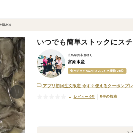
牡蠣冷凍
いつでも簡単ストックにスチ
広島県呉市倉橋町
宮原水産
食べチョクAWARD 2025 水産物 28位
アプリ初回注文限定
今すぐ使えるクーポンプレ
-
0件の投稿
レビュー 0件
＼