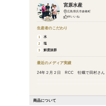
宮原水産
広島県呉市倉橋町
44いいね
生産者のこだわり
水
1
塩
2
鮮度抜群
3
最近のメディア実績
24年２月２日 RCC 牡蠣で田村さ
商品について