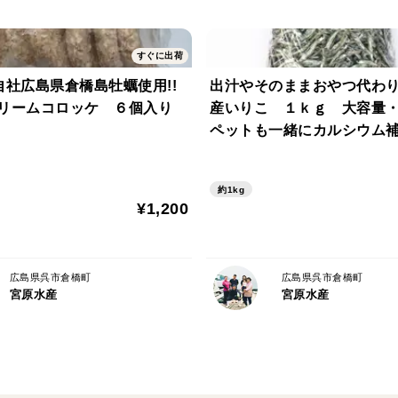
すぐに出荷
自社広島県倉橋島牡蠣使用!!
出汁やそのままおやつ代わ
リームコロッケ ６個入り
産いりこ １ｋｇ 大容量
ペットも一緒にカルシウム
約1kg
¥1,200
広島県呉市倉橋町
広島県呉市倉橋町
宮原水産
宮原水産