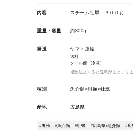
内容
スチーム牡蠣 ３００ｇ
重量・
容量
約300g
発送
ヤマト運輸
送料
クール便（冷凍）
複数注文すると送料がまとまり
種別
魚介類
貝類
牡蠣
産地
広島県
養殖
魚介類
牡蠣
広島県x魚介類
広