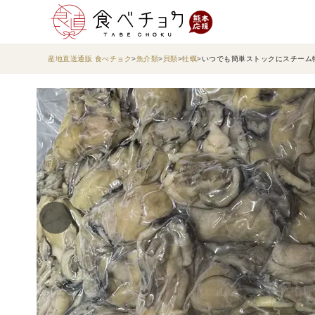
産地直送通販 食べチョク
魚介類
貝類
牡蠣
いつでも簡単ストックにスチーム