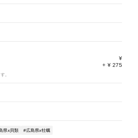
¥
+
¥
275
ます。
島県x貝類
広島県x牡蠣