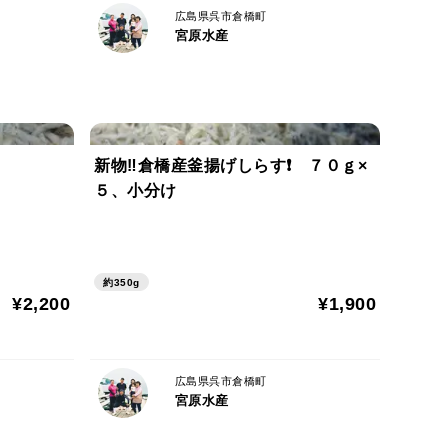
広島県呉市倉橋町
宮原水産
新物‼倉橋産釜揚げしらす❗ ７０ｇ×
５、小分け
約350g
¥2,200
¥1,900
広島県呉市倉橋町
宮原水産