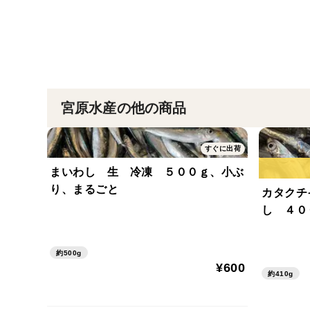
宮原水産の他の商品
すぐに出荷
まいわし 生 冷凍 ５００ｇ、小ぶ
り、まるごと
カタクチ
し ４０
約500g
¥600
約410g