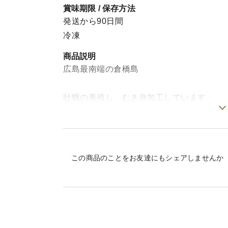
賞味期限 / 保存方法
発送から90日間
冷凍
商品説明
広島最南端の倉橋島
牡蠣の養殖し、むき身加工しています。
むき身をスチームし、冷凍しています。
簡単必要な分だけ解凍してオイル漬けやパ
この商品のことをお友達にもシェアしませんか