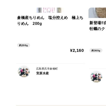
倉橋産ちりめん 塩分控えめ 極上ち
新登場‼
りめん 200g
牡蠣のク
約200g
¥2,160
約360g
広島県呉市倉橋町
宮原水産