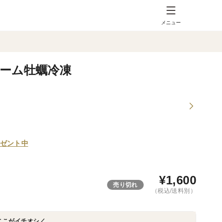
メニュー
ーム牡蠣冷凍
ゼント中
¥
1,600
売り切れ
（税込/送料別）
ここがイチオシ／