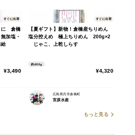
すぐに出荷
すぐに出荷
りに 倉橋
【夏ギフト】新物！倉橋産ちりめん
・無加塩・
塩分控えめ 極上ちりめん 200g×2
補給
じゃこ、上乾しらす
約400g
¥3,490
¥4,320
広島県呉市倉橋町
宮原水産
もっと見る