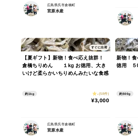
広島県呉市倉橋町
宮原水産
すぐに出荷
【夏ギフト】新物！食べ応え抜群！
新物！食
倉橋ちりめん １kg お徳用、大き
徳用 ５
いけど柔らかいちりめんみたいな食感
-
(58件)
約1kg
約500g
¥3,000
広島県呉市倉橋町
宮原水産