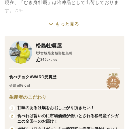
現在、「むき身牡蠣」は冷凍品として出荷しておりま
す。🦪✨
もっと見る
殻付き牡蠣は通年で「生牡蠣」と「冷凍牡蠣」のどちら
も取り扱っておりますが、むき身に関しましては、法律
等で「剥いて良い時期」と「ダメな時期」が定められて
松島牡蠣屋
おります。現在は剥くことができない時期のため、一番
宮城県宮城郡松島町
身入りの良い最高の時期に瞬間冷凍した「冷凍品」をお
346いいね
届けしております。
水産物
食べチョクAWARD受賞歴
しかし！冷凍には冷凍ならではの最大のメリットがある
受賞回数 6回
んです。💡
生産者のこだわり
それは、「使いたいときに、必要な分だけすぐに使え
る」という【最強】の利便性です！💪🔥
甘味のある牡蠣をお召し上がり頂きたい！
1
食べれば旨いのに市場価値が低いとされる松島産イシガ
2
ニの全国へのお届け！
💡 美味しく召し上がるためのポイント