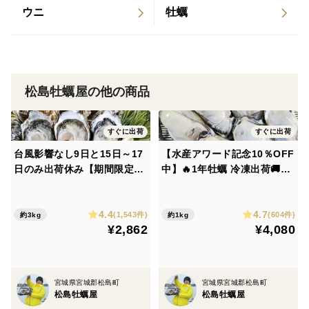
⚠️生ものですので、できるだけお早めにお召し上がり
ウニ
牡蠣
ください。
🏭加工業者名：松島町磯崎牡蠣処理場内 菊地
松島牡蠣屋の他の商品
すぐに出荷
すぐに出荷
台風影響なし9日と15日～17
【水産アワード記念10％OFF
日のみ出荷休み【期間限定1
中】🔥1年牡蠣 冷凍出荷🚚1k
0％値引き販売中】🦪 生食用
g(1kg入×1袋）🦪生食用 むき
３ｋｇ（18~48粒） 殻付き
身・剥き身牡蠣 冷凍牡蠣🍳加
4.4
4.7
牡蠣 牡蛎 殻付き牡蛎 kaki カ
熱用にも使用可能！🏝️松島牡
(1,543件)
(604件)
約3kg
約1kg
¥2,862
¥4,080
キ 松島牡蠣屋 生牡蠣 オイ
蠣屋 牡蛎 カキ かき kaki
スター A
宮城県宮城郡松島町
宮城県宮城郡松島町
松島牡蠣屋
松島牡蠣屋