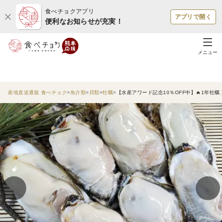
食べチョクアプリ
アプリで開く
便利なお知らせが充実！
メニュー
産地直送通販 食べチョク
魚介類
貝類
牡蠣
【水産アワード記念10％OFF中】🔥1年牡蠣 