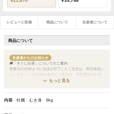
¥21,670
¥35,768
レビューと投稿
商品について
生産者について
商品について
生産者からのお知らせ
🚚「すぐに出荷」についてのご案内
営業日の15時までに決済が完了したご注文は、即日発送い
たします！✨ ※15時を過ぎたご注文は、翌営業日の出荷
となります。🕒
もっと見る
⚠️ 出荷お休みの日について
毎週日曜日は出荷作業をお休みさせていただきます。💤
内容
牡蠣 むき身 6kg
その他、下記の日程は「すぐに出荷」の対象外となり、翌
営業日の出荷扱いとなりますのでご注意ください。🙇‍♂️
【休業日】