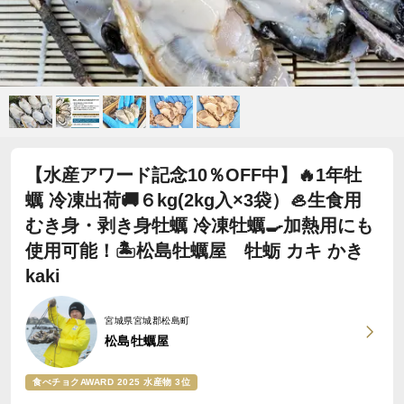
【水産アワード記念10％OFF中】🔥1年牡
蠣 冷凍出荷🚚６kg(2kg入×3袋）🦪生食用
むき身・剥き身牡蠣 冷凍牡蠣🍳加熱用にも
使用可能！🏝️松島牡蠣屋 牡蛎 カキ かき
kaki
宮城県宮城郡松島町
松島牡蠣屋
食べチョクAWARD 2025 水産物 3位