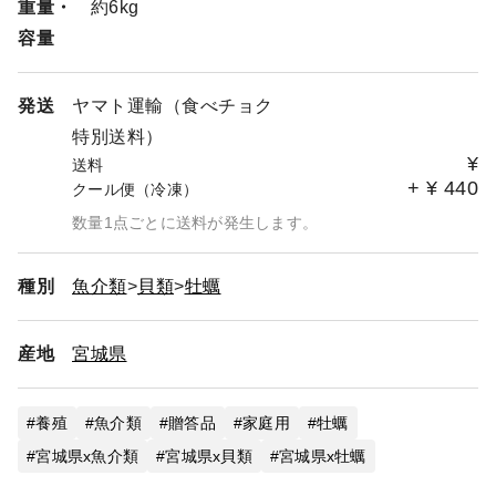
重量・
約6kg
🗓️ 毎週日曜日
容量
【その他 日曜以外の休業日】
8/1（月）、8月15日～17日
※事前にカート内で日時指定ができる日程については、ご
発送
ヤマト運輸（食べチョク
指定通りに出荷させていただきます。📦
特別送料）
¥
送料
【悪天候に伴う配送のご案内】 📢
+
¥
440
クール便（冷凍）
出荷の判断について ❄️ 発送時に悪天候で運送会社の「引
き受け停止」が発生している場合は、品質保持のため出荷
数量1点ごとに送料が発生します。
を延期させていただきます。
遅延の補償について ⚠️ 発送後に発生した交通規制や悪天
種別
魚介類
貝類
牡蠣
候による遅延については、当店では一切の補償をいたしか
ねます。
余裕を持ったご指定を 🗓️ 天候状況を考慮し、お届け日は
産地
宮城県
日程に余裕を持ってご指定ください。
離島地域の方へ 🏝️ お届けまでに時間を要し、鮮度の保証
が難しいため、ご購入をお控えいただくようお願い申し上
養殖
魚介類
贈答品
家庭用
牡蠣
げます。
宮城県x魚介類
宮城県x貝類
宮城県x牡蠣
不可抗力による遅延については一切補償いたしません。何
卒ご理解とご協力をお願いいたします。🙇‍♂️