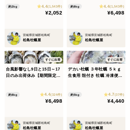
２ｋｇ 殻付き 牡蠣 （14〜30
８ｋｇ（48~128粒） 殻付き
4.4
4.4
粒）牡蛎 殻付き牡蛎 kaki カ
牡蠣 牡蛎 殻付き牡蛎 kaki カ
(1,543件)
(1,543件)
約2kg
約8kg
¥2,052
¥6,498
キ 松島牡蠣屋 BBQに最適！
キ 松島牡蠣屋 生牡蠣オイス
🔥 生牡蠣 A
ター A
宮城県宮城郡松島町
宮城県宮城郡松島町
松島牡蠣屋
松島牡蠣屋
すぐに出荷
すぐに出荷
台風影響なし9日と15日～17
デカい牡蠣 ３年牡蠣 ５ｋｇ
日のみ出荷休み【期間限定1
生食用 殻付き 牡蠣 冷凍便！
0％値引き販売中】🦪 生食用
５キロ 宮城県産 殻付き牡蠣
８ｋｇ（56~130粒） 殻付き
殻付き 殻付 カキ 松島牡蠣屋
4.4
4.7
牡蠣 牡蛎 殻付き牡蛎 kaki カ
冷凍牡蠣 貝 貝類
(324件)
(37件)
約8kg
約5kg
¥6,498
¥4,440
キ 松島牡蠣屋 BBQに最適🔥
生牡蠣
宮城県宮城郡松島町
宮城県宮城郡松島町
松島牡蠣屋
松島牡蠣屋