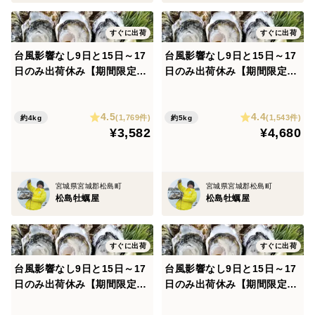
すぐに出荷
すぐに出荷
台風影響なし9日と15日～17
台風影響なし9日と15日～17
日のみ出荷休み【期間限定1
日のみ出荷休み【期間限定1
0％値引き販売中】🦪 生食用
0％値引き販売中】🦪 生食用
４ｋｇ 殻付き 牡蠣 （28〜55
５ｋｇ（30~80粒） 殻付き
4.5
4.4
粒）牡蛎 殻付き牡蛎 kaki カ
牡蠣 牡蛎 殻付き牡蛎 kaki カ
(1,769件)
(1,543件)
約4kg
約5kg
¥3,582
¥4,680
キ 松島牡蠣屋 BBQに最適🔥
キ 松島牡蠣屋 生牡蠣オイス
😋生牡蠣
ターA
宮城県宮城郡松島町
宮城県宮城郡松島町
松島牡蠣屋
松島牡蠣屋
すぐに出荷
すぐに出荷
台風影響なし9日と15日～17
台風影響なし9日と15日～17
日のみ出荷休み【期間限定1
日のみ出荷休み【期間限定1
0％値引き販売中】🦪 生食用
0％値引き販売中】🦪 生食用