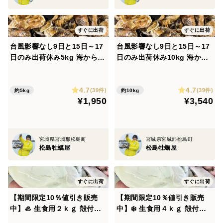
すぐに出荷
すぐに出荷
台風影響なし9日と15日～17
台風影響なし9日と15日～17
日のみ出荷休み5kg 海から水
日のみ出荷休み10kg 海から
揚げしたままの牡蠣【要説明
水揚げしたままの牡蠣【要説
確認】生食用 ムール貝 アカ
明確認】生食用 ムール貝 ア
4.7
4.7
ザラガイ 手間のかかる牡蠣で
カザラガイ 手間のかかる牡蠣
(39件)
(39件)
約5kg
約10kg
¥1,950
¥3,540
す 生牡蠣 牡蛎 kaki oyster
です 生牡蠣 牡蛎 kaki oyste
松島牡蠣屋 かき
r松島牡蠣屋 かき
宮城県宮城郡松島町
宮城県宮城郡松島町
松島牡蠣屋
松島牡蠣屋
すぐに出荷
すぐに出荷
【期間限定10％値引き販売
【期間限定10％値引き販売
中】🦪 生食用２ｋｇ 殻付き
中】❄️ 生食用４ｋｇ 殻付き
牡蠣 急速凍結 ❄️ 牡蛎 kaki
牡蠣 急速凍結 🦪 松島牡蠣屋