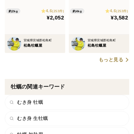
カキ 松島牡蠣屋 BBQに最
直送 BBQ・ホームパーティ
4.6
4.6
適！🔥 海産物 オイスター😋
ーに！ 🔥 オイスター 貝 😋冷
(253件)
(253件)
約2kg
約4kg
¥2,052
¥3,582
冷凍牡蠣 貝類二枚貝 B
凍牡蠣 貝類 二枚貝B
宮城県宮城郡松島町
宮城県宮城郡松島町
松島牡蠣屋
松島牡蠣屋
もっと見る
牡蠣の関連キーワード
むき身 牡蠣
むき身 生牡蠣