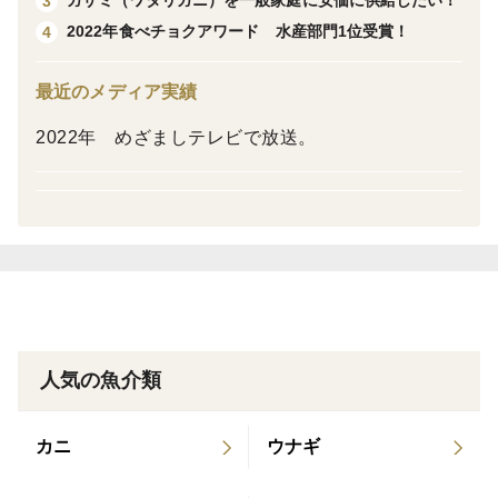
ガザミ（ワタリガニ）を一般家庭に安価に供給したい！
3
常温や冷蔵庫でゆっくり解凍するのではなく、「水道水
2022年食べチョクアワード 水産部門1位受賞！
4
の流水」で一気に一瞬で解凍してお召し上がりくださ
い。その方が旨味が逃げず、ぷりぷりの状態で美味しく
最近のメディア実績
いただけます。
2022年 めざましテレビで放送。
もちろん、生食（お刺身等）でも加熱調理でも、どちら
でも美味しく使える万能な牡蠣です。ぜひ自慢の味をお
楽しみください！
名称：殻付きかき
内容量：牡蠣むき身（生食用）※タイトル表記の通り
人気の魚介類
原産地：採取海域 宮城県
消費期限：製造日より1年以内（要冷凍）🧊ただし解凍
したら即日が消費期限です。
カニ
ウナギ
保存方法：-20℃以下で保存してください。