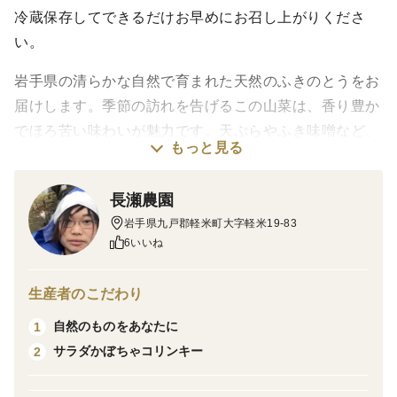
冷蔵保存してできるだけお早めにお召し上がりくださ
い。
岩手県の清らかな自然で育まれた天然のふきのとうをお
届けします。季節の訪れを告げるこの山菜は、香り豊か
でほろ苦い味わいが魅力です。天ぷらやふき味噌など、
もっと見る
春の料理に欠かせない一品としてご利用いただけます。
収穫次第すぐに発送し、新鮮さをそのままお届け。旬の
長瀬農園
美味しさをご家庭で楽しんでみませんか？岩手県産の自
岩手県九戸郡軽米町大字軽米19-83
然の恵みをぜひご賞味ください。
6いいね
一度に8袋ご注文可能！！
生産者のこだわり
自然のものをあなたに
1
4袋以上がおすすめ！！
サラダかぼちゃコリンキー
2