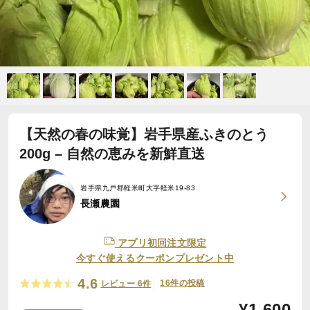
【天然の春の味覚】岩手県産ふきのとう
200g – 自然の恵みを新鮮直送
岩手県九戸郡軽米町大字軽米19-83
長瀬農園
アプリ初回注文限定
今すぐ使えるクーポンプレゼント中
4.6
16件の投稿
レビュー 6件
¥
1,600