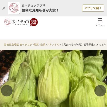
食べチョクアプリ
アプリで開く
便利なお知らせが充実！
メニュー
産地直送通販 食べチョク
野菜
山菜
フキノトウ
【天然の春の味覚】岩手県産ふきのとう20