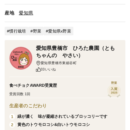
産地
愛知県
慣行栽培
野菜
愛知県x野菜
愛知県豊橋市 ひろた農園（とも
ちゃんの やさい）
愛知県豊橋市東細谷町
33いいね
野菜
食べチョクAWARD受賞歴
受賞回数 1回
生産者のこだわり
緑が濃く 味が凝縮されているブロッコリーです
1
黄色のトウモロコシ&白いトウモロコシ
2