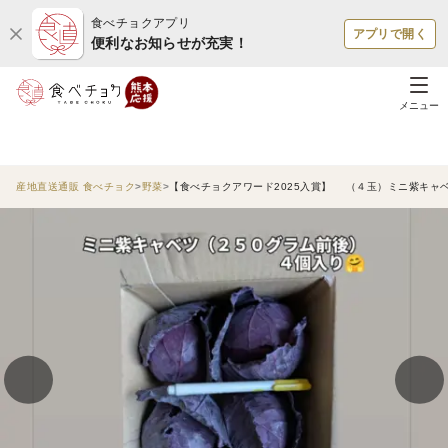
食べチョクアプリ
アプリで開く
便利なお知らせが充実！
メニュー
産地直送通販 食べチョク
野菜
【食べチョクアワード2025入賞】 （４玉）ミニ紫キャ