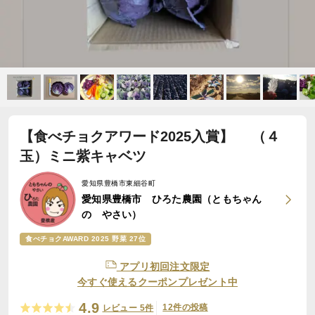
【食べチョクアワード2025入賞】 （４
玉）ミニ紫キャベツ
愛知県豊橋市東細谷町
愛知県豊橋市 ひろた農園（ともちゃん
の やさい）
食べチョクAWARD 2025 野菜 27位
アプリ初回注文限定
今すぐ使えるクーポンプレゼント中
4.9
12件の投稿
レビュー 5件