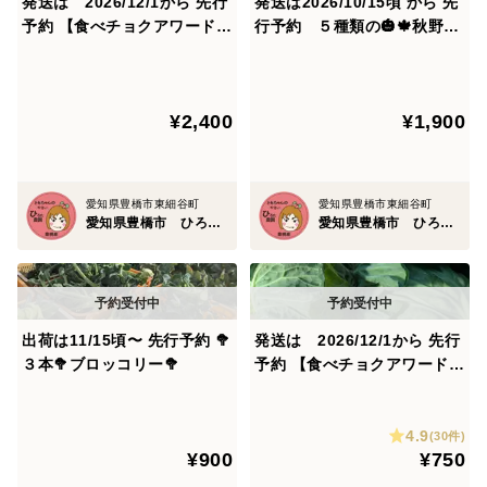
発送は 2026/12/1から 先行
発送は2026/10/15頃 から 先
予約 【食べチョクアワード2
行予約 ５種類の🎃🍁秋野菜
025入賞】 ８玉🌊海風🌊春キ
セット🍁🎃
ャベツ🌊
¥2,400
¥1,900
愛知県豊橋市東細谷町
愛知県豊橋市東細谷町
愛知県豊橋市 ひろた農園（ともちゃんの やさい）
愛知県豊橋市 ひろた農園（ともちゃんの やさい）
出荷は11/15頃〜 先行予約 🥦
発送は 2026/12/1から 先行
３本🥦ブロッコリー🥦
予約 【食べチョクアワード2
025入賞】 ２玉🌊海風🌊春キ
ャベツ🌊
4.9
(30件)
¥900
¥750