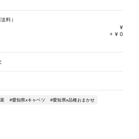
別送料）
¥
+
¥
0
。
せ
野菜
愛知県xキャベツ
愛知県x品種おまかせ