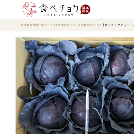
産地直送通販 食べチョク
野菜
キャベツ
品種おまかせ
【食べチョクアワード2