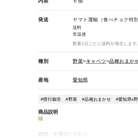
内容
６個
発送
ヤマト運輸（食べチョク特
送料
常温便
数量1点ごとに送料が発生します
種別
野菜
キャベツ
品種おまか
産地
愛知県
慣行栽培
野菜
品種おまかせ
愛知県x
商品説明
味
栽培・生産のこだわり