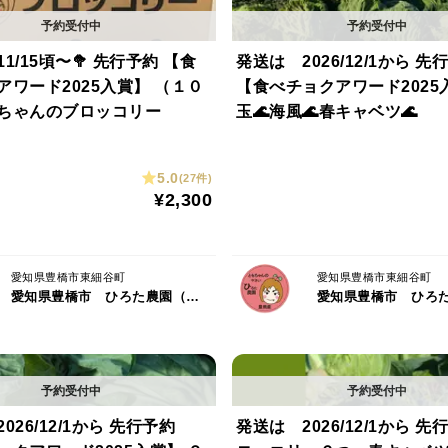
5頃〜🥦 先行予約 【食
発送は 2026/12/1から 先
アワード2025入賞】 （１０
【食べチョクアワード2025
ちゃんのブロッコリー
玉🌊海風🌊春キャベツ🌊
5.0
(27件)
¥2,300
愛知県豊橋市東細谷町
愛知県豊橋市東細谷町
愛知県豊橋市 ひろた農園（ともちゃんの やさい）
026/12/1から 先行予約
発送は 2026/12/1から 先