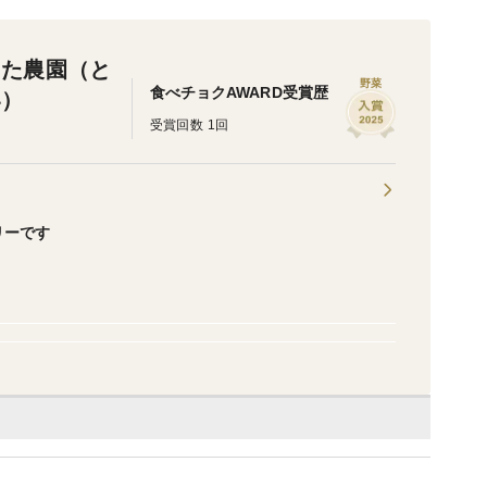
ろた農園（と
野菜
食べチョクAWARD受賞歴
い）
受賞回数 1回
リーです