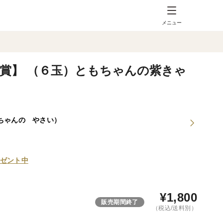
メニュー
入賞】 （６玉）ともちゃんの紫きゃ
ちゃんの やさい）
ゼント中
¥
1,800
販売期間終了
（税込/送料別）