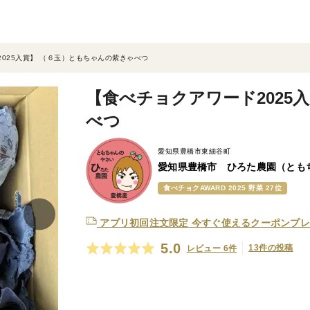
025入賞】 （６玉）ともちゃんの紫きゃべつ
【食べチョクアワード2025
べつ
愛知県豊橋市東細谷町
愛知県豊橋市 ひろた農園（とも
食べチョクAWARD 2025 野菜 27位
アプリ初回注文限定
今すぐ使えるクーポンプレ
5.0
13件の投稿
レビュー 6件