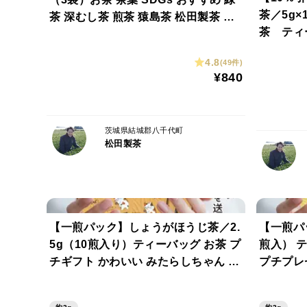
茶／5g×
茶 深むし茶 煎茶 猿島茶 松田製茶 日
茶 ティ
本茶インストラクター監修 LEF-021
茶 松田
4.8
(49件)
¥840
茨城県結城郡八千代町
松田製茶
【一煎パック】しょうがほうじ茶／2.
【一煎パ
5g（10煎入り）ティーバッグ お茶 プ
煎入） 
チギフト かわいい みたらしちゃん ほ
プチプレ
んの気持ち プレゼント クリックポス
ゃん ほん
ト ギフト包装可 TBG-036
クポスト T