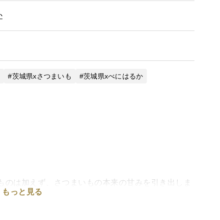
か
菜
茨城県xさつまいも
茨城県xべにはるか
なものは加えず、さつまいもの本来の甘みを引き出しま
もっと見る
と、しっとりとした食感が特徴です。 自然の恵みをそ
す。お子様のおやつにもいかがでしょうか？