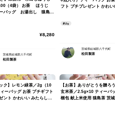
100（4袋） お茶 ほうじ
フト プチプレゼント かわい
ーバッグ お湯出し 猿島
しちゃん ほんの気持ち プレ
製茶
料無料 クリックポスト TBG-
約2g
¥8,280
茨城県結城郡八千代町
松田製茶
茨城県結城郡八千代町
松田製茶
ック】レモン緑茶／2g（10
【お茶】ありがとうを贈ろう
ティーバッグ お茶 プチギフト
玄米茶／2.5g×10 ティーバ
ゼント かわいい みたらしち
梱包 献上米使用 猿島茶 茨
の気持ち プレゼント クリッ
市 TBG-033
BG-035