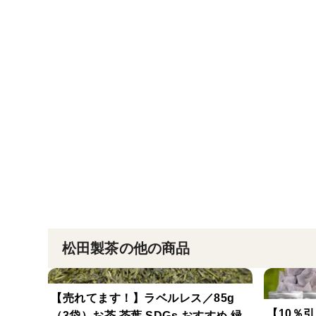
松田製茶の他の商品
【売れてます！】ラベルレス／85g
【10％
（3袋）お茶 茶葉 SDGs おすすめ 緑