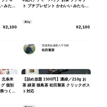
い みたら
ト プチプレゼント かわいい みたらし
ゼント 送
ちゃん ほんの気持ち プレゼント 送料
034
無料 クリックポスト ギフト包装可 T
約2g
BG-037
¥2,100
¥2,100
茨城県結城郡八千代町
松田製茶
 北条米
【詰め放題 1500円】濃緑／210g お
ッグ 個別
茶 緑茶 猿島茶 松田製茶 クリックポス
城県つくば
ト対応