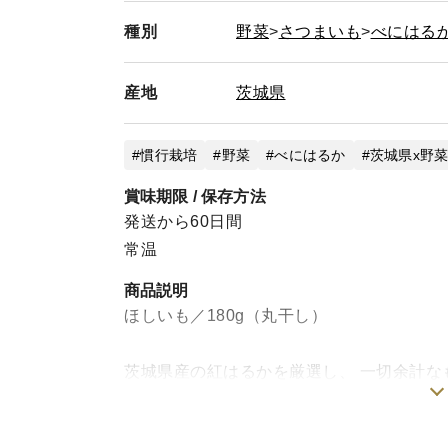
種別
野菜
さつまいも
べにはる
産地
茨城県
慣行栽培
野菜
べにはるか
茨城県x野
賞味期限 / 保存方法
発送から60日間
常温
商品説明
ほしいも／180g（丸干し）
茨城県産の紅はるかを厳選し、 一切余計
した。 口にした瞬間広がる蜜のような甘さ
のままに、ご家庭で手軽に味わえる一品で