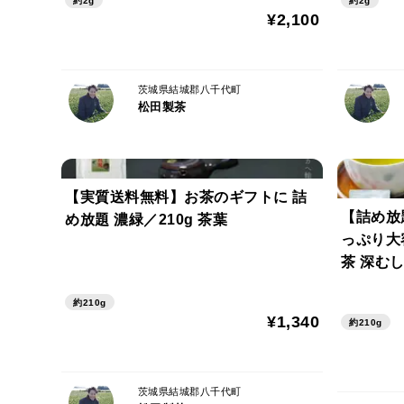
約2g
約2g
¥2,100
茨城県結城郡八千代町
松田製茶
【実質送料無料】お茶のギフトに 詰
【詰め放題
め放題 濃緑／210g 茶葉
っぷり大
茶 深む
本茶イン
約210g
¥1,340
約210g
茨城県結城郡八千代町