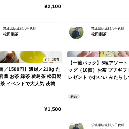
¥2,100
茨城県結城郡八千代町
茨城県結城郡八千代町
松田製茶
松田製茶
すぐに出荷
【一煎パック】5種アソート
／1500円】濃緑／210g た
ッグ（10煎）お茶 プチギフ
容量 お茶 緑茶 猿島茶 松田製
レゼント かわいい みたらし
し茶 イベントで大人気 茨城 日
んの気持ち プレゼント 送料
ストラクター監修 茶葉
ックポスト ギフト包装可 TBG
約2g
¥1,500
茨城県結城郡八千代町