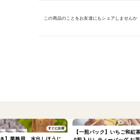
この商品のことをお友達にもシェアしませんか
すぐに出荷
【一煎パック】いちご和紅茶
引き】業務用 水出しほうじ
0煎入り）ティーバッグ お茶