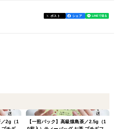
ポスト
シェア
／2g（1
【一煎パック】高級猿島茶／2.5g（1
 プチギ
0煎入）ティーバッグ お茶 プチギフ