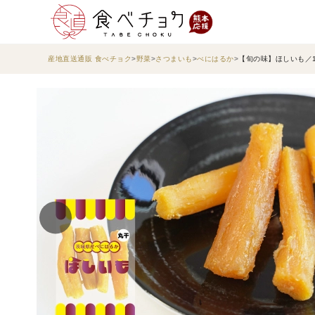
産地直送通販 食べチョク
野菜
さつまいも
べにはるか
【旬の味】ほしいも／18