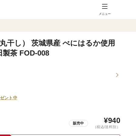
メニュー
（丸干し） 茨城県産 べにはるか使用
茶 FOD-008
ゼント中
¥
940
販売中
（税込/送料別）