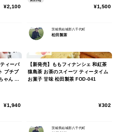
約210g
¥2,100
¥1,500
茨城県結城郡八千代町
松田製茶
 ティーバ
【新発売】ももフィナンシェ 和紅茶
ト プチプ
猿島茶 お茶のスイーツ ティータイム
ちゃん ほ
お菓子 甘味 松田製茶 FOD-041
無料 クリ
-038
¥1,940
¥302
茨城県結城郡八千代町