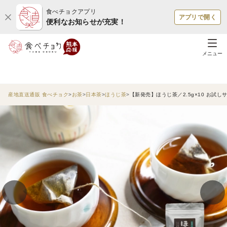
食べチョクアプリ
アプリで開く
便利なお知らせが充実！
メニュー
産地直送通販 食べチョク
お茶
日本茶
ほうじ茶
【新発売】ほうじ茶／2.5g×10 お試しサ