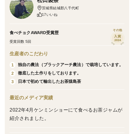
松田製茶
茨城県結城郡八千代町
栽培・生産のこだわり
17いいね
独自農法の「ブラックアーチ農法」で栽培しました。ブ
ラックアーチ農法とは黒色の遮光ネットをアーチ型のパ
その他
食べチョクAWARD受賞歴
イプの上から被せることで、お茶の葉が擦れて傷つくの
受賞回数 5回
を防ぐとともに、お茶の持っている濃厚な旨み、甘みを
さらに引き出し、渋みを抑えることができる農法となり
生産者のこだわり
ます。
独自の農法（ブラックアーチ農法）で栽培しています。
1
徹底した土作りをしております。
2
産地の特徴
日本で初めて輸出したお茶猿島茶
3
松田製茶がある茨城県八千代町は白菜の生産量が日本一
を誇りタカミメロンや猿島茶の生産も盛んで梨において
最近のメディア実績
は県の銘柄産地の指定を受けています。
また、平坦で水の便が良いことから四季を通しておいし
2022年4月ケンミンショーにて食べるお茶ジャムが
い野菜をたくさん生産することができる農業に適した産
紹介されました。
地になります。