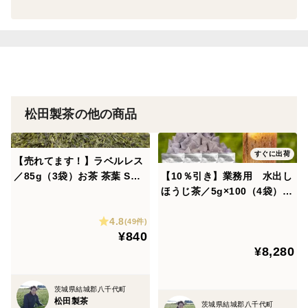
品種の特徴
猿島茶の生産地である茨城県は日本のお茶の生産地とし
ては最北端で冬眠期間が長いことによりお茶の栄養成分
が行き届き猿島茶はコクがあると言われています。
松田製茶の他の商品
すぐに出荷
【売れてます！】ラベルレス
／85g（3袋）お茶 茶葉 SDG
【10％引き】業務用 水出し
s おすすめ 緑茶 深むし茶 煎
ほうじ茶／5g×100（4袋）
茶 猿島茶 松田製茶 日本茶イ
お茶 ほうじ茶 ティーバッ
4.8
ンストラクター監修 LEF-02
グ お湯出し 猿島茶 松田
(49件)
¥840
1
製茶
¥8,280
茨城県結城郡八千代町
松田製茶
茨城県結城郡八千代町