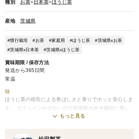
種別
お茶
日本茶
ほうじ茶
産地
茨城県
慣行栽培
お茶
家庭用
ほうじ茶
茨城県xお茶
茨城県x日本茶
茨城県xほうじ茶
賞味期限 / 保存方法
発送から365日間
常温
味
ほうじ茶の焙煎による香ばしさと香りでホッと安心しま
す。 カフェインが少ないので就寝前の水分補給に適し
もっと見る
ています。便利な湯呑用ひも付きティーバッグ茶なので
幼児からご年配の方まで愛されるご家族みんなで楽しめ
ます。