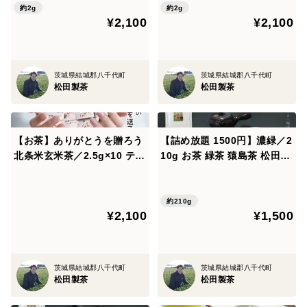
の気持ち プレゼント クリッ
ん ほんの気持ち プレゼント
約2g
約2g
¥2,100
¥2,100
クポスト ギフト包装可 TBG-
クリックポスト TBG-035
036
茨城県結城郡八千代町
茨城県結城郡八千代町
松田製茶
松田製茶
【お茶】ありがとうを贈ろう
【詰め放題 1500円】濃緑／2
北条米玄米茶／2.5g×10 ティ
10g お茶 緑茶 猿島茶 松田製
ーバッグ 個別梱包 献上米使
茶 クリックポスト対応
用 猿島茶 茨城県つくば市 TB
G-033
約210g
¥2,100
¥1,500
茨城県結城郡八千代町
茨城県結城郡八千代町
松田製茶
松田製茶