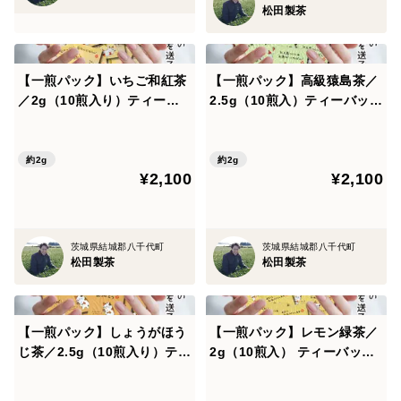
松田製茶
【一煎パック】いちご和紅茶
【一煎パック】高級猿島茶／
／2g（10煎入り）ティーバ
2.5g（10煎入）ティーバッグ
ッグ お茶 プチギフト プチプ
お茶 プチギフト プチプレゼ
レゼント かわいい みたらし
ント かわいい みたらしちゃ
ちゃん ほんの気持ち プレゼ
ん ほんの気持ち プレゼント
約2g
約2g
¥2,100
¥2,100
ント 送料無料 クリックポス
送料無料 クリックポスト ギ
ト TBG-034
フト包装可 TBG-037
茨城県結城郡八千代町
茨城県結城郡八千代町
松田製茶
松田製茶
【一煎パック】しょうがほう
【一煎パック】レモン緑茶／
じ茶／2.5g（10煎入り）ティ
2g（10煎入） ティーバッグ
ーバッグ お茶 プチギフト か
お茶 プチギフト プチプレゼ
わいい みたらしちゃん ほん
ント かわいい みたらしちゃ