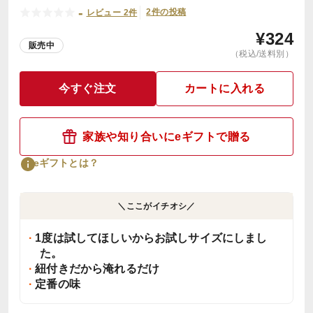
-
2件の投稿
レビュー 2件
¥
324
販売中
（税込/送料別）
今すぐ注文
カートに入れる
家族や知り合いにeギフトで贈る
eギフトとは？
＼ここがイチオシ／
1度は試してほしいからお試しサイズにしまし
た。
紐付きだから淹れるだけ
定番の味