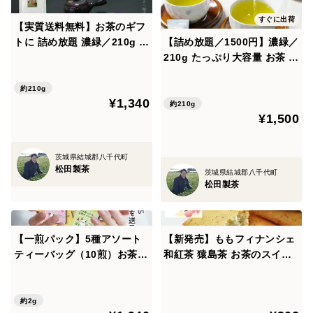
すぐに出荷
【実質送料無料】お茶のギフ
トに 詰め放題 濃緑／210g 茶
【詰め放題／1500円】濃緑／
葉
210g たっぷり大容量 お茶 緑
茶 猿島茶 松田製茶 深むし茶
イベントで大人気 茨城 日本
約210g
¥1,340
茶インストラクター監修 茶葉
約210g
¥1,500
茨城県結城郡八千代町
松田製茶
茨城県結城郡八千代町
松田製茶
【一煎パック】5種アソート
【新発売】ももフィナンシェ
ティーバッグ（10煎）お茶
和紅茶 猿島茶 お茶のスイー
プチギフト プチプレゼント
ツ ティータイム お菓子 甘味
かわいい みたらしちゃん ほ
松田製茶 FOD-041
んの気持ち プレゼント 送料
約2g