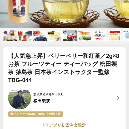
【人気急上昇】ベリーベリー和紅茶／2g×8
お茶 フルーツティー ティーバッグ 松田製
茶 猿島茶 日本茶インストラクター監修
TBG-044
茨城県結城郡八千代町
松田製茶
食べチョクAWARD 2024 その他 5位
アプリ初回注文限定