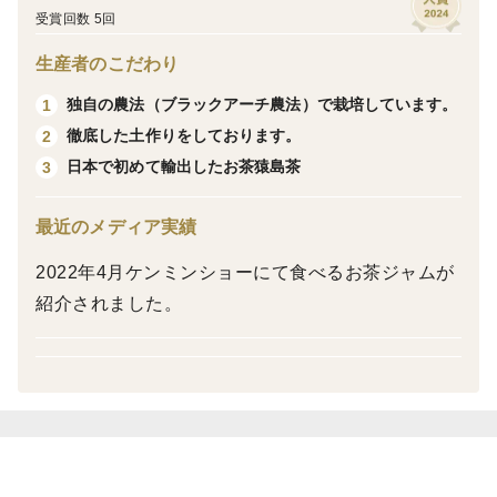
受賞回数 5回
栽培・生産のこだわり
「ブラックアーチ農法」で栽培しました。ブラックアー
生産者のこだわり
チ農法とは黒色の遮光ネットをアーチ型のパイプの上か
独自の農法（ブラックアーチ農法）で栽培しています。
1
ら被せることで、お茶の葉が擦れて傷つくのを防ぐとと
徹底した土作りをしております。
2
もに、お茶の持っている濃厚な旨み、甘みをさらに引き
日本で初めて輸出したお茶猿島茶
3
出し、渋みを抑えることができる農法となります。
最近のメディア実績
産地の特徴
松田製茶がある茨城県八千代町は白菜の生産量が日本一
2022年4月ケンミンショーにて食べるお茶ジャムが
を誇りタカミメロンや猿島茶の生産も盛んで梨において
紹介されました。
は県の銘柄産地の指定を受けています。
また、平坦で水の便が良いことから四季を通しておいし
い野菜をたくさん生産することができる農業に適した産
地になります。
品種の特徴