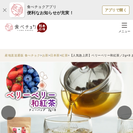
食べチョクアプリ
アプリで開く
便利なお知らせが充実！
メニュー
産地直送通販 食べチョク
お茶
日本茶
紅茶
【人気急上昇】ベリーベリー和紅茶／2g×8 お