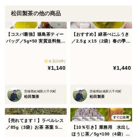
猿島茶の生産地である茨城県は日本のお茶の生産地とし
ては最北端で冬眠期間が長いことによりお茶の栄養成分
松田製茶の他の商品
が行き届き猿島茶はコクがあると言われています。
【コスパ最強】猿島茶ティー
【おすすめ】緑茶べにふうき
バッグ／5g×50 実質送料無料
／2.5ｇⅹ15（2袋）春の季節
定番人気 お茶 お徳用 水出し
に お茶 べにふうき メチル
お湯出し 猿島茶 さしま茶 日
化カテキン ティーバッグ 松
4.5
本茶インストラクター監修 ク
田製茶 日本茶インストラクタ
(56件)
¥1,140
¥1,440
リックポスト 冷茶 TBG-051
ー監修 TBG-024
茨城県結城郡八千代町
茨城県結城郡八千代町
松田製茶
松田製茶
すぐに出荷
【売れてます！】ラベルレス
／85g（3袋）お茶 茶葉 SDG
【10％引き】業務用 水出し
s おすすめ 緑茶 深むし茶 煎
ほうじ茶／5g×100（4袋）