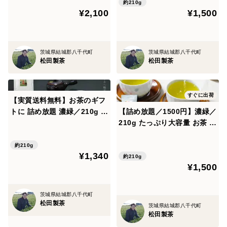
G-033
約210g
¥2,100
¥1,500
茨城県結城郡八千代町
茨城県結城郡八千代町
松田製茶
松田製茶
すぐに出荷
【実質送料無料】お茶のギフ
トに 詰め放題 濃緑／210g 茶
【詰め放題／1500円】濃緑／
葉
210g たっぷり大容量 お茶 緑
茶 猿島茶 松田製茶 深むし茶
イベントで大人気 茨城 日本
約210g
¥1,340
茶インストラクター監修 茶葉
約210g
¥1,500
茨城県結城郡八千代町
松田製茶
茨城県結城郡八千代町
松田製茶