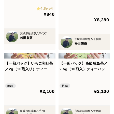
茶 猿島茶 松田製茶 日本茶イ
お茶 ほうじ茶 ティーバッ
4.8
ンストラクター監修 LEF-02
グ お湯出し 猿島茶 松田
(49件)
¥840
1
製茶
¥8,280
茨城県結城郡八千代町
松田製茶
茨城県結城郡八千代町
松田製茶
【一煎パック】いちご和紅茶
【一煎パック】高級猿島茶／
／2g（10煎入り）ティーバ
2.5g（10煎入）ティーバッグ
ッグ お茶 プチギフト プチプ
お茶 プチギフト プチプレゼ
レゼント かわいい みたらし
ント かわいい みたらしちゃ
ちゃん ほんの気持ち プレゼ
ん ほんの気持ち プレゼント
約2g
約2g
¥2,100
¥2,100
ント 送料無料 クリックポス
送料無料 クリックポスト ギ
ト TBG-034
フト包装可 TBG-037
茨城県結城郡八千代町
茨城県結城郡八千代町