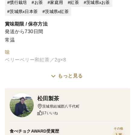
慣行栽培
お茶
家庭用
紅茶
茨城県xお茶
茨城県x日本茶
茨城県x紅茶
賞味期限 / 保存方法
発送から730日間
常温
味
ベリーベリー和紅茶／2g×8
もっと見る
松田製茶産の和紅茶に甘酸っぱいベリーの風味を加えた
華やかでフルーティーなフレーバーティーです。イチゴ
とブルーベリーの豊かな香りが口の中に広がり、紅茶の
松田製茶
まろやかさと絶妙にマッチしています。ホットでもアイ
茨城県結城郡八千代町
スでも楽しめ、贈り物やリラックスタイムにぴったりな
17いいね
一品です。日本茶の新しい魅力を引き出したベリーベ
リー和紅茶で、特別なひとときをお楽しみください。
その他
食べチョクAWARD受賞歴