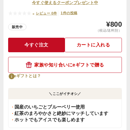
今すぐ使えるクーポンプレゼント中
-
1件の投稿
レビュー 0件
¥
800
販売中
（税込/送料別）
今すぐ注文
カートに入れる
家族や知り合いにeギフトで贈る
eギフトとは？
＼ここがイチオシ／
国産のいちごとブルーベリー使用
紅茶のまろやかさと絶妙にマッチしています
ホットでもアイスでも楽しめます