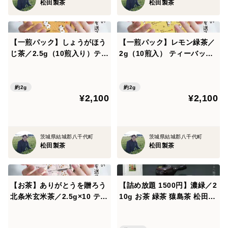
松田製茶
松田製茶
【一煎パック】しょうがほう
【一煎パック】レモン緑茶／
じ茶／2.5g（10煎入り）ティ
2g（10煎入） ティーバッグ
ーバッグ お茶 プチギフト か
お茶 プチギフト プチプレゼ
わいい みたらしちゃん ほん
ント かわいい みたらしちゃ
の気持ち プレゼント クリッ
ん ほんの気持ち プレゼント
約2g
約2g
¥2,100
¥2,100
クポスト ギフト包装可 TBG-
クリックポスト TBG-035
036
茨城県結城郡八千代町
茨城県結城郡八千代町
松田製茶
松田製茶
【お茶】ありがとうを贈ろう
【詰め放題 1500円】濃緑／2
北条米玄米茶／2.5g×10 ティ
10g お茶 緑茶 猿島茶 松田製
ーバッグ 個別梱包 献上米使
茶 クリックポスト対応
用 猿島茶 茨城県つくば市 TB