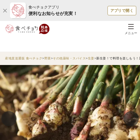
食べチョクアプリ
アプリで開く
便利なお知らせが充実！
メニュー
産地直送通販 食べチョク
野菜
その他薬味・スパイス
生姜
新生姜！で料理を楽しもう！