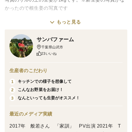
かったので根生姜の写真です
もっと見る
プリプリのフレッシュな新生姜です。
土づくりから収穫まで農薬を使わずに育てています。
サンバファーム
飲食店にも人気の生姜をお試しください。
千葉県山武市
千葉の生姜王（自称）の自信作です。
23いいね
保存はお送りした透明な鮮度保持袋に入れたまま冷蔵庫
生産者のこだわり
で。
キッチンでの様子を想像して
1
薬味だけでなくスライスや千切りでお使いいただけま
こんなお野菜をお届け！
2
す。だから最後まで使いきれます！
なんといっても生姜がオススメ！
3
なぜなら皮も薄く柔らかく辛味もマイルドだか
ら！！！
最近のメディア実績
※辛味は11月の収穫後、貯蔵期間が長くなるにつれ、
徐々に強くなっていきます。
2017年 般若さん 「家訓」 PV出演 2021年 T