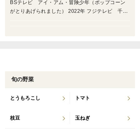
BSテレビ アイ・アム・冒険少年（ポップコーン
生姜好きなあなた、ぜひお試しください。
がとりあげられました） 2022年 フジテレビ 千葉
の贈り物（生姜がとりあげられました） 2022年
※ご注文から発送までは3日以上かかることもありま
日本テレビ 満天☆青空レストラン （新生姜がと
す。ご了承ください。
りあげられました）
※年末年始の発送はお休みします。12/26～1月6日くら
い
旬の野菜
とうもろこし
トマト
枝豆
玉ねぎ