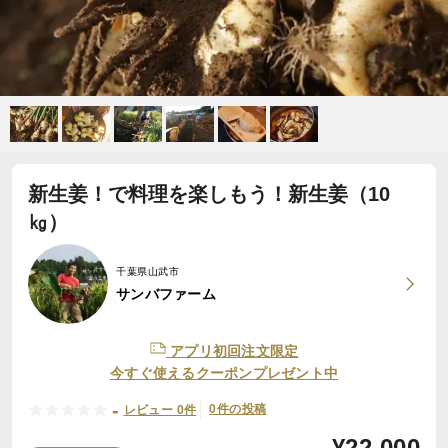
新生姜！で料理を楽しもう！新生姜（10
㎏）
千葉県山武市
サンバファーム
アプリ初回注文限定
今すぐ使えるクーポンプレゼント中
-
0件の投稿
レビュー 0件
¥
22,000