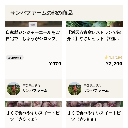
サンバファームの他の商品
自家製ジンジャーエールをご
【満天☆青空レストランで紹
自宅で「しょうがシロップ」
介！】やさいセット【7種
類】
4.8
(2件)
約200mℓ
¥970
¥2,200
千葉県山武市
千葉県山武市
サンバファーム
サンバファーム
甘くて食べやすいスイートビ
甘くて食べやすいスイートビ
ーツ（赤３ｋｇ）
ーツ（赤5ｋｇ）