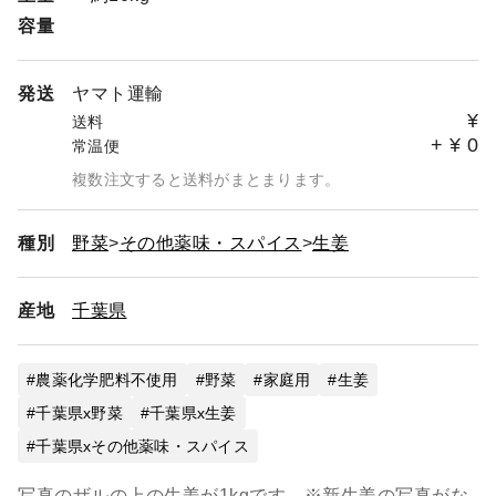
容量
発送
ヤマト運輸
¥
送料
+
¥
0
常温便
複数注文すると送料がまとまります。
種別
野菜
その他薬味・スパイス
生姜
産地
千葉県
農薬化学肥料不使用
野菜
家庭用
生姜
千葉県x野菜
千葉県x生姜
千葉県xその他薬味・スパイス
写真のザルの上の生姜が1kgです。※新生姜の写真がな