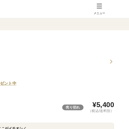
メニュー
ゼント中
¥
5,400
売り切れ
（税込/送料別）
ここがイチオシ／