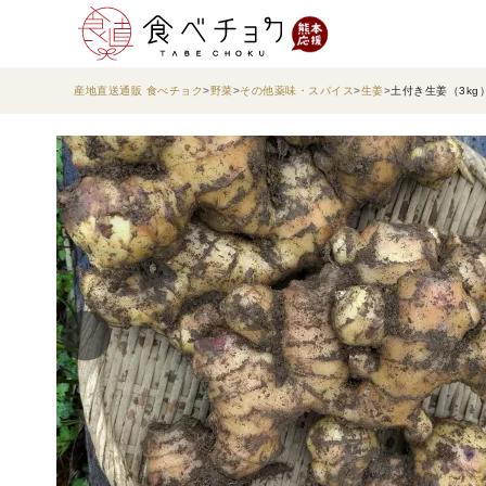
産地直送通販 食べチョク
野菜
その他薬味・スパイス
生姜
土付き生姜（3kg