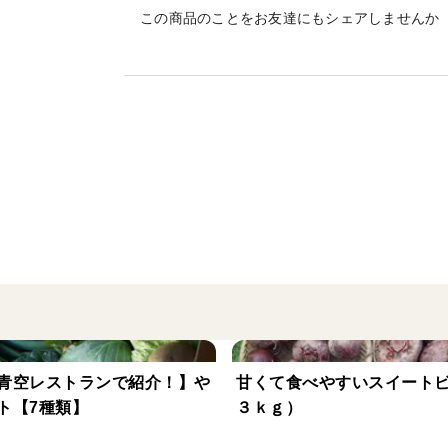
10㎝くらいの深さに植えます
この商品のことをお友達にもシェアしませんか
桜が散ったあたりからゴールデンウイーク
近江生姜（白）のような大粒で柔らかい品
除草と水やりをしっかりやると9月から新
土づくりから収穫まで農薬を使わずに育て
飲食店にも人気の生姜をお試しください。
千葉の生姜王（自称）の自信作です。
10kg以上ご希望の場合も対応可能ですの
青空レストランで紹介！】や
甘くて食べやすいスイート
ト【7種類】
３ｋｇ）