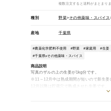
複数注文すると送料がまとまり
種別
野菜
その他薬味・スパイス
産地
千葉県
農薬化学肥料不使用
野菜
家庭用
生姜
千葉県xその他薬味・スパイス
商品説明
写真のザルの上の生姜が1kg分です。
※11～12月中は熟成期間が短いので新生
12月以降は貯蔵穴で熟成させた生姜です。
種として使う場合は
100g～150gくらいに割って乾かしたのち