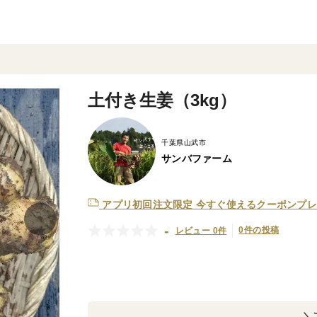
）
土付き生姜（3kg）
千葉県山武市
サンバファーム
アプリ初回注文限定
今すぐ使えるクーポンプレ
-
0件の投稿
レビュー 0件
＼