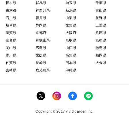
栃木県
群馬県
埼玉県
千葉県
東京都
神奈川県
新潟県
富山県
Instagram 「farm_suzuki」
石川県
福井県
山梨県
長野県
Facebook 「Blueberry Farm SUZUKI」
岐阜県
静岡県
愛知県
三重県
滋賀県
京都府
大阪府
兵庫県
⸻
奈良県
和歌山県
鳥取県
島根県
岡山県
広島県
山口県
徳島県
■内容について
香川県
愛媛県
高知県
福岡県
・冷凍ブルーベリー１kg×３袋
佐賀県
長崎県
熊本県
大分県
原産地:千葉県山武郡芝山町
宮崎県
鹿児島県
沖縄県
賞味期限:発送日から家庭用冷蔵庫で３ヶ月
⸻
■注意事項/その他
Copyright © 2017 vivid garden Inc.
割れがある果実もありますが、冷凍ですので問題なくお
召し上がり頂けます。