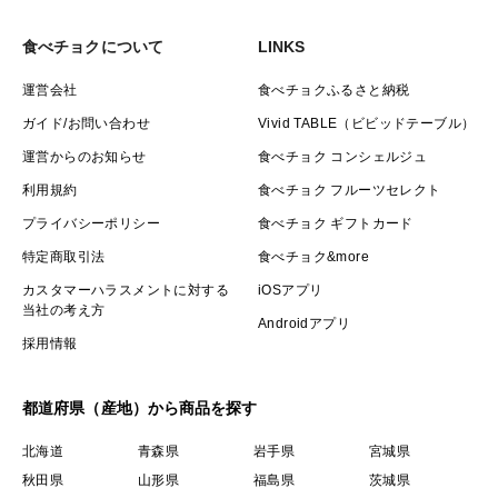
食べチョクについて
LINKS
⸻
運営会社
食べチョクふるさと納税
■定期便について
ガイド/お問い合わせ
Vivid TABLE（ビビッドテーブル）
運営からのお知らせ
食べチョク コンシェルジュ
簡易包装にて発送いたします。
利用規約
食べチョク フルーツセレクト
当園では定期便ご利用のお客様分を通年で優先的に確保
プライバシーポリシー
食べチョク ギフトカード
しております。そのため、通常販売分は在庫がなくなり
特定商取引法
食べチョク&more
次第、欠品となります。ご希望の方はお早めにご注文い
カスタマーハラスメントに対する
iOSアプリ
ただくか、定期便のご利用もぜひご検討ください。
当社の考え方
Androidアプリ
採用情報
⸻
都道府県（産地）から商品を探す
■ホームページとSNS
北海道
青森県
岩手県
宮城県
秋田県
山形県
福島県
茨城県
https://www.bbfarmsuzuki.com/