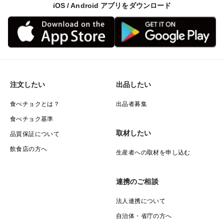
iOS / Android アプリをダウンロード
ます。
⸻
■生産者より
注文したい
出品したい
千葉県芝山町の里山にある「Blueberry Farm SUZUKI」
食べチョクとは？
出品者募集
です。
食べチョク基準
竹林だった土地を何年もかけて開墾し、60品種・約
取材したい
品質保証について
3000本のブルーベリーを育てています。
飲食店の方へ
生産者への取材を申し込む
「るりしずく」は、その中でも特に自然との調和を大切
にした畑で生まれました。
連携のご相談
皆さまの食卓に、小さな“自然のめぐみ”をお届けできた
法人連携について
ら嬉しいです。
自治体・省庁の方へ
2025年千葉エコ農産物の認証を取得しています。