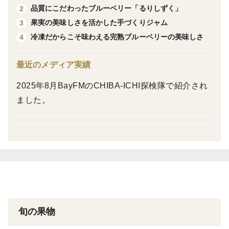
品質にこだわったブルーベリー「るりしずく」
2
小さなお子さまのおやつにもおすすめです。
果実の美味しさを活かした手づくりジャム
3
冷凍だからこそ味わえる完熟ブルーベリーの美味しさ
4
⸻
最近のメディア実績
■お召し上がり方
• 凍ったまま…天然のブルーベリーアイス
2025年8月BayFMのCHIBA-ICHI探検隊で紹介され
• ヨーグルト・パンケーキ・スイーツにトッピング
ました。
• ジャム・スムージー・肉料理のソースにも◎
⸻
■内容量と包装
チャック付き袋入り：１kg×３袋
ギフト箱でお届けしますので、大切な方への贈り物にも
旬の果物
最適です。