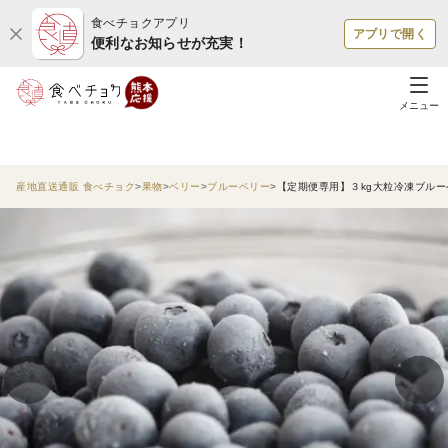
食べチョクアプリ
アプリで開く
便利なお知らせが充実！
メニュー
産地直送通販 食べチョク
果物
ベリー
ブルーベリー
【定期便専用】３kg大粒冷凍ブル