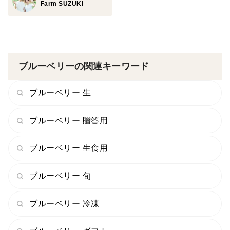
Farm SUZUKI
②冷凍だからできること
ブルーベリーは収穫後に追熟しない果物。だからこそ、
樹の上でしっかり完熟させることが何よりも大切です。
ブルーベリーの関連キーワード
しかし完熟させた実は、割れがでやすく傷みやすいた
ブルーベリー 生
め、流通させるにはロスが多くでてしまいます。
ブルーベリー 贈答用
「るりしずく」は冷凍だからこそ、棚もちを気にせ
ず“完熟のピーク”で収穫することができます。
ブルーベリー 生食用
収穫は気温が上がりきる前の早朝から手作業で。
ブルーベリー 旬
みずみずしさと香り、甘さをたっぷり蓄えた実を、一粒
一粒選びながら丁寧に摘み取り、すぐに冷凍します。
ブルーベリー 冷凍
その結果、「るりしずく」は凍ってもフレッシュ感が残