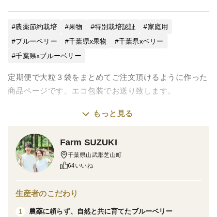
農薬節約栽培
果物
特別栽培認証
家庭用
ブルーベリー
千葉県x果物
千葉県xベリー
千葉県xブルーベリー
定期便で大粒３袋をまとめてご注文頂けるように作った
商品ページです。エコ包装でお送り致します。
もっと見る
■商品について
Farm SUZUKI
朝摘みの完熟ブルーベリーを、収穫したその日のうちに
千葉県山武郡芝山町
冷凍。
64いいね
「るりしずく」は、凍ったままでもみずみずしく、口の
中で香りが広がるブルーベリーです。
生産者のこだわり
農薬に頼らず、自然と共に育てたブルーベリー
1
冷凍のままでも食べやすく、