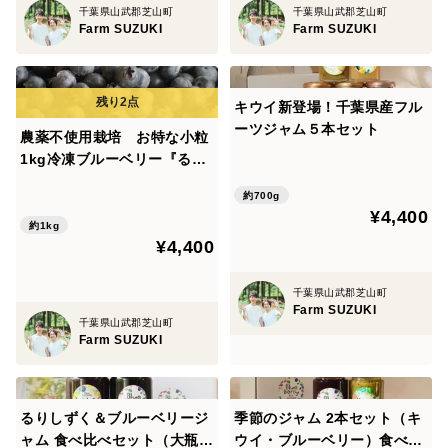
千葉県山武郡芝山町
千葉県山武郡芝山町
畑にはカエル、カマキリ、ミツバチ、ヘビ、キジといっ
Farm SUZUKI
Farm SUZUKI
た命がめぐる風景が広がっています。
彼らはブルーベリーの天敵である虫を食べてくれる、頼
もしい仲間でもあります。
キウイ新登場！千葉県産フル
ーツジャム５本セット
農薬不使用栽培 お特な小粒
1kg冷凍ブルーベリー『るり
「人の食べ物を育てる畑が、生き物たちのすみかにもな
しずく』
る」
約700g
¥4,400
そんな循環をつくる農業を、私たちは「るりしずく」を
約1kg
通して形にしていきたいと願っています。
¥4,400
千葉県山武郡芝山町
⸻
Farm SUZUKI
千葉県山武郡芝山町
Farm SUZUKI
■おいしさへのこだわり
①丁寧な木の管理
るりしずく＆ブルーベリージ
季節のジャム 2本セット（キ
ャム 食べ比べセット（大瓶2
ウイ・ブルーベリー）食べ比