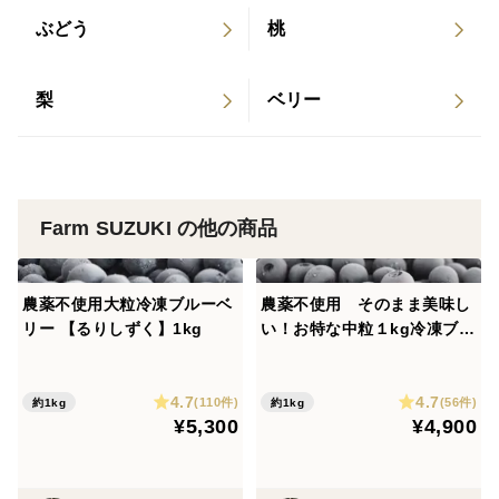
ぶどう
桃
⸻
梨
ベリー
■「るりしずく」栽培へのこだわり
「るりしずく」は、自然と調和する農業を目指す挑戦の
中で生まれたブルーベリーです。
Farm SUZUKI の他の商品
栽培する畑では農薬を使わず、草を残したまま管理する
草生栽培を行っています。
農薬不使用大粒冷凍ブルーベ
農薬不使用 そのまま美味し
リー 【るりしずく】1kg
い！お特な中粒１kg冷凍ブル
すべてを刈り取らず、草を10cmほど残す「高刈り」に
ーベリー
よって、
クローバーや野いちごなどの多年草が根づき、多様な植
4.7
4.7
(110件)
(56件)
約1kg
約1kg
¥5,300
¥4,900
物や微生物が暮らす土が育ってきました。
その草が生き物たちの居場所になり、