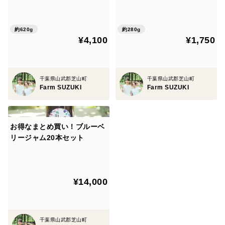
本）
べ
「るりしずく」の木々は、一年を通して大切に手入れす
ることによって、健やかに育ち、香り高くみずみずしい
約620g
約280g
実をつけてくれます。
¥4,100
¥1,750
冬には収穫する実の数を減らし、おいしさを凝縮させ
千葉県山武郡芝山町
千葉県山武郡芝山町
るため、枝の数は約半分に減らします。春には花のつい
Farm SUZUKI
Farm SUZUKI
た枝を切ることで実の数を調整。
さらに栄養が実に凝縮するよう、初夏に出てきた芽を落
とす「芽かき」と呼ばれる作業を行います。
お得なまとめ買い！ブルーベ
リージャム20本セット
これにより、甘さと香りがしっかり乗った大粒の果実が
育ちます。
同時に、木は新しい枝を元気よく伸ばし、翌年も良質な
¥14,000
実を実らせてくれるのです。
千葉県山武郡芝山町