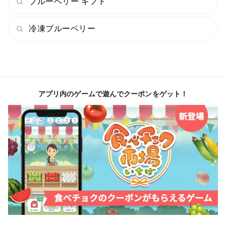
ブルーベリー ギフト
り、まるで自然のままのブルーベリーを味わっているか
のような、ジューシーで香り高い果実に仕上がっていま
冷凍ブルーベリー
す。
⸻
アプリ内のゲームで遊んでクーポンをゲット！
■「るりしずく」という名前に込めた想い
深く澄んだ瑠璃色の果実と、口の中で広がるみずみずし
いしずく。
太陽の恵みをぎゅっと蓄えたような、自然からの贈りも
のをイメージして名付けました。
「るりしずく」は、2025年に誕生した新しいブラン
ド。
その名に恥じない果実を、これからも育て続けてまいり