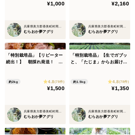
¥1,000
¥2,160
【お願いとご注意】
収穫時や配送中の衝撃により、皮めくれ・軽微な傷が生
兵庫県美方郡香美町村岡区原
兵庫県美方郡香美町村岡区原
むらおか夢アグリ
むらおか夢アグリ
じる場合がありますが、品質には問題ありません。
露地栽培のため、虫食いがある可能性があります（でき
「特別栽培品」【リピーター
「特別栽培品」【生でガブッ
る限り取り除いています）。
続出！】 朝採れ発送！ 兵
と、「たじま」からお届け】
庫県香美町産「たじまのピー
朝採れ発送！ 兵庫県香美
発送時期はあくまで目安となります。熟成の進行を見な
マン２ｋｇ」【朝どれ】
町産「たじまのピーマン１.５
4.8
4.8
ｋｇ」【朝どれ】
(78件)
(78件)
約2kg
約1.5kg
がら「今が一番おいしい」と判断したタイミングで発送
¥1,500
¥1,350
します。
万が一、生育不良などにより出荷が困難と判断された場
兵庫県美方郡香美町村岡区原
兵庫県美方郡香美町村岡区原
合は、事前にご連絡のうえキャンセル・返金対応をさせ
むらおか夢アグリ
むらおか夢アグリ
ていただきます。