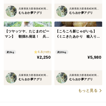
兵庫県美方郡香美町村岡区原
兵庫県美方郡香美町村岡区原
むらおか夢アグリ
むらおか夢アグリ
【ツヤッツヤ、たじまのピー
【ころころ新じゃがいも】
マン】 朝採れ発送！ 兵庫
《ミニきたあかり 箱入り２
県香美町産「たじまのピーマ
０kg》 お子様も「皮ごとま
ン３ｋｇ」【朝どれ】
るごと食べれる」ミニサイ
4.8
ズ！ 新じゃが！
(78件)
約3kg
約20kg
¥2,250
¥5,980
兵庫県美方郡香美町村岡区原
兵庫県美方郡香美町村岡区原
むらおか夢アグリ
むらおか夢アグリ
もっと見る