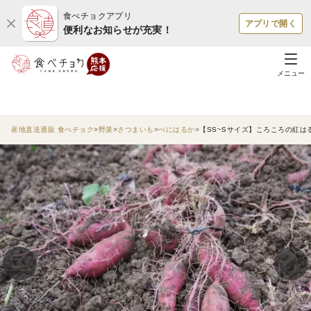
食べチョクアプリ
アプリで開く
便利なお知らせが充実！
メニュー
産地直送通販 食べチョク
野菜
さつまいも
べにはるか
【SS~Sサイズ】ころころの紅は