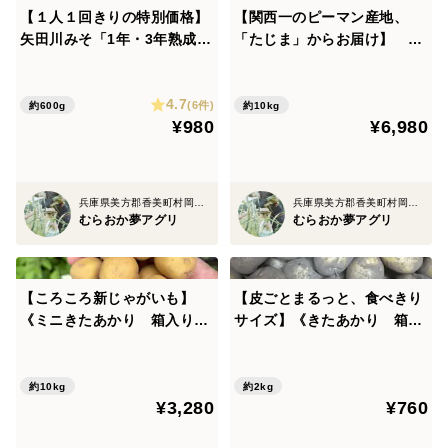
【１人１回きりの特別価格】
【関西一のピーマン産地、
※掲載写真はイメージです。
矢田川みそ「1年・3年熟成」
「たじま」からお届け】 朝
食べ比べセット
採れ発送！ 兵庫県香美町産
【特別栽培品】
「たじまのピーマン１０ｋ
4.7
ｇ」【朝どれ】
(6件)
化学合成農薬 なし
約600g
約10kg
¥980
¥6,980
化学肥料 なし
栽培責任者 むらおか夢アグリ株式会社
所在地 兵庫県美方郡香美町村岡区原14-3
兵庫県美方郡香美町村岡区原
兵庫県美方郡香美町村岡区原
連絡先 0796-80-2154
むらおか夢アグリ
むらおか夢アグリ
imai.agri.farm@gmail.com
URL
https://agri-farm.jp/
【ころころ新じゃがいも】
【皮ごとまるっと、食べきり
《ミニきたあかり 箱入り１
サイズ】《きたあかり 箱入
確認責任者 むらおか夢アグリ株式会社
０kg》 お子様も「皮ごとま
り２kg》 お子様も「皮ごと
所在地 兵庫県美方郡香美町村岡区原14-3
るごと食べれる」ミニサイ
まるごと食べれる」ミニサイ
ズ！ 新じゃが！
ズ！ 新じゃが！
連絡先 0796-80-2154
約10kg
約2kg
¥3,280
¥760
URL
https://agri-farm.jp/