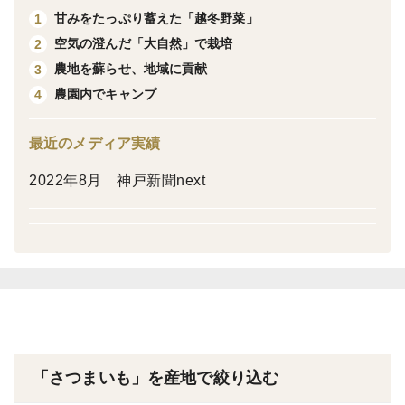
甘みをたっぷり蓄えた「越冬野菜」
1
空気の澄んだ「大自然」で栽培
2
土付き ＳＳ〜Sサイズ（50g〜180g前後）
農地を蘇らせ、地域に貢献
3
農園内でキャンプ
4
１ヶ月以上追熟し、甘みをしっかり引き出しています。
最近のメディア実績
土壌の異なる2つの農園で栽培されたお芋が混在する場
合があります（土の色の違いによってわかります）。
2022年8月 神戸新聞next
異なる土壌・気候条件で育ったお芋の個性を、ぜひ食べ
比べてお楽しみください。
※選別時期により、どちらか一方の農園のお芋のみにな
る場合もございます。予めご了承ください。
【こだわりの栽培地】
▶ 神鍋農園（兵庫県豊岡市日高町）
約2万年前に噴火したと言われる神鍋火山の麓に位置
「さつまいも」を産地で絞り込む
し、肥沃な黒ボク土が広がる。