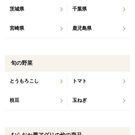
ふかふかの「黒ボク土」で育てたお芋は、形がよく、甘
茨城県
千葉県
みがしっかり乗っています。
「土地そのものが、味を作る」。そんな言葉がぴったり
宮崎県
鹿児島県
の、神鍋高原の土と自然に育まれたお芋を、ぜひ。
▶ 村岡農園（兵庫県美方郡香美町）
高齢農家さんの畑や耕作放棄地を引き継ぎ、土づくりか
旬の野菜
ら丁寧に手がけた畑。
微生物が育つよう但馬牛の良質な完熟堆肥や有機物をす
とうもろこし
トマト
こしずつ加え、手間を惜しまず改良してきたこの土は、
いまではしっとり甘いさつまいもを育てる豊かな畑へと
生まれ変わりました。
枝豆
玉ねぎ
「手をかけた土が、味をつくる」そんなお芋を、ぜひ。
【紅はるかの特徴】
・しっとり、なめらか。甘さが「はるかに強い」ことか