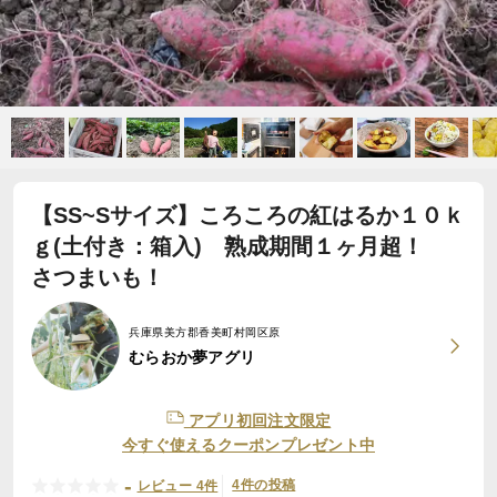
【SS~Sサイズ】ころころの紅はるか１０ｋ
ｇ(土付き：箱入) 熟成期間１ヶ月超！
さつまいも！
兵庫県美方郡香美町村岡区原
むらおか夢アグリ
アプリ初回注文限定
今すぐ使えるクーポンプレゼント中
-
4件の投稿
レビュー 4件