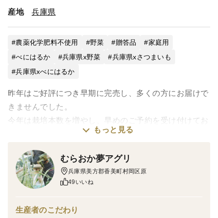
産地
兵庫県
農薬化学肥料不使用
野菜
贈答品
家庭用
べにはるか
兵庫県x野菜
兵庫県xさつまいも
兵庫県xべにはるか
昨年はご好評につき早期に完売し、多くの方にお届けで
きませんでした。
今年は栽培本数を増やし、早めのご予約を受け付けてお
もっと見る
ります！
むらおか夢アグリ
【商品内容】
兵庫県美方郡香美町村岡区原
49いいね
兵庫県産「紅はるか」１０kg(箱入り）
生産者のこだわり
▶︎栽培期間中農薬不使用の「特別栽培品」。