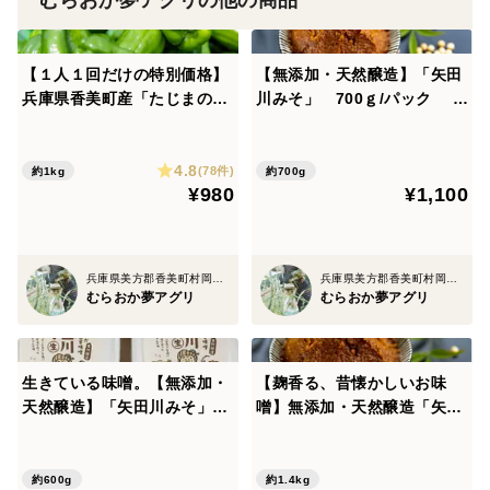
むらおか夢アグリの他の商品
ら名付けられた人気のさつまいも。
・加熱すると糖度がぐっと上がり、焼き芋にすれば蜜が
【１人１回だけの特別価格】
【無添加・天然醸造】「矢田
にじむほどの濃厚な甘さに。
兵庫県香美町産「たじまのピ
川みそ」 700ｇ/パック 味
・果肉はクリーム色で、しっとり系の焼き芋やスイーツ
ーマン１ｋｇ」【朝どれ】
噌
にぴったり。
4.8
(78件)
約1kg
約700g
・そのまま焼いても、干し芋やスイートポテトなど加工
¥980
¥1,100
しても美味しく、プロの料理人にも選ばれています。
・今や全国で最も人気のあるさつまいものひとつです。
兵庫県美方郡香美町村岡区原
兵庫県美方郡香美町村岡区原
むらおか夢アグリ
むらおか夢アグリ
【おすすめの食べ方】
オーブンで50分程度焼くだけでホクホクの焼き芋に。
生きている味噌。【無添加・
【麹香る、昔懐かしいお味
炊飯器でも簡単に甘〜い焼き芋ができます。
天然醸造】「矢田川みそ」
噌】無添加・天然醸造「矢田
300ｇ/パック×2 味噌 【敬
川みそ」 700ｇ/パック×
さつまいもご飯、サラダ、甘露煮、お菓子などにも！
老の日】
２ 味噌 【父の日ギフト】
約600g
約1.4kg