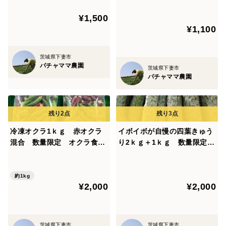
¥1,500
¥1,100
茨城県下妻市
パチャママ農園
茨城県下妻市
パチャママ農園
冷凍オクラ1ｋｇ 赤オクラ
イボイボが自慢の四葉きゅう
混合 数量限定 オクラ食べ
り2ｋｇ＋1ｋｇ 数量限定
比べ
発送タイミングおまかせ
約1kg
¥2,000
¥2,000
茨城県下妻市
茨城県下妻市