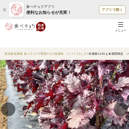
食べチョクアプリ
アプリで開く
便利なお知らせが充実！
メニュー
産地直送通販 食べチョク
野菜
その他薬味・スパイス
しそ
赤紫蘇1200ｇ★期間限定 