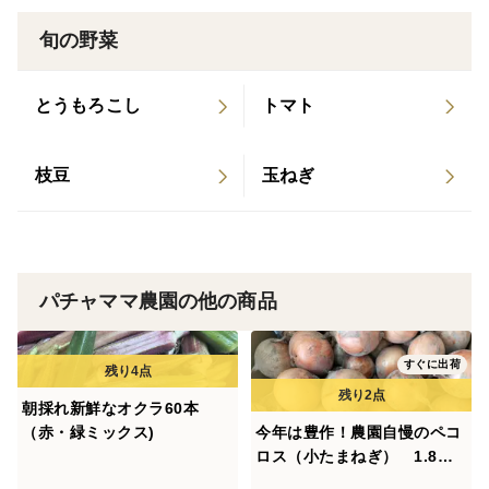
旬の野菜
とうもろこし
トマト
枝豆
玉ねぎ
パチャママ農園の他の商品
すぐに出荷
朝採れ新鮮なオクラ60本
（赤・緑ミックス)
今年は豊作！農園自慢のペコ
ロス（小たまねぎ） 1.8ｋ
ｇ パチャママ農園