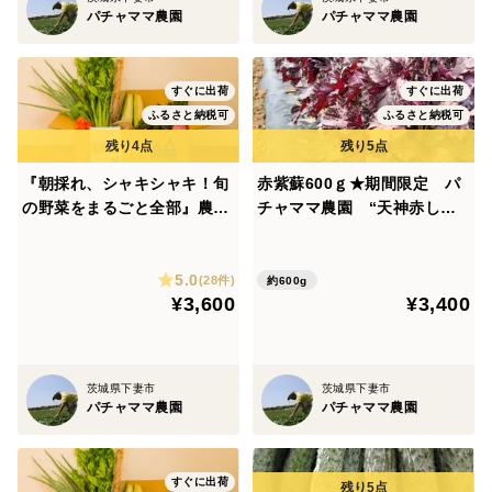
パチャママ農園
パチャママ農園
すぐに出荷
すぐに出荷
ふるさと納税可
ふるさと納税可
『朝採れ、シャキシャキ！旬
赤紫蘇600ｇ★期間限定 パ
の野菜をまるごと全部』農園
チャママ農園 “天神赤し
自慢の情熱野菜セット11品目
そ” 梅干し作りや紫蘇ジュ
★Lセット たっぷり４人分
ース 梅
5.0
(28件)
約600g
¥3,600
¥3,400
茨城県下妻市
茨城県下妻市
パチャママ農園
パチャママ農園
すぐに出荷