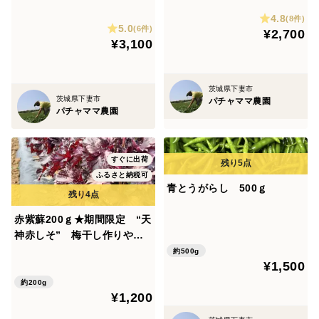
野菜セット9品目★Ｍセット
4.8
(8件)
5.0
(6件)
¥2,700
¥3,100
茨城県下妻市
茨城県下妻市
パチャママ農園
パチャママ農園
すぐに出荷
ふるさと納税可
青とうがらし 500ｇ
赤紫蘇200ｇ★期間限定 “天
神赤しそ” 梅干し作りや紫
蘇ジュース 梅 パチャママ
約500g
¥1,500
農園
約200g
¥1,200