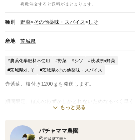
複数注文すると送料がまとまります。
種別
野菜
その他薬味・スパイス
しそ
産地
茨城県
農薬化学肥料不使用
野菜
シソ
茨城県x野菜
茨城県xしそ
茨城県xその他薬味・スパイス
赤紫蘇、枝付き1200ｇを発送します。
期間限定、ほんのわずかしかとれないためなるべく早く
もっと見る
発送します。
紫蘇ジュース、梅干し、ふりかけなどにいかがでしょう
パチャママ農園
か。
茨城県下妻市