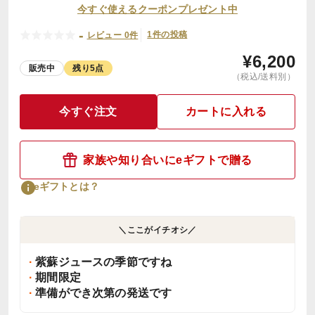
今すぐ使えるクーポンプレゼント中
-
1件の投稿
レビュー 0件
¥
6,200
販売中
残り5点
（税込/送料別）
今すぐ注文
カートに入れる
家族や知り合いにeギフトで贈る
eギフトとは？
＼ここがイチオシ／
紫蘇ジュースの季節ですね
期間限定
準備ができ次第の発送です