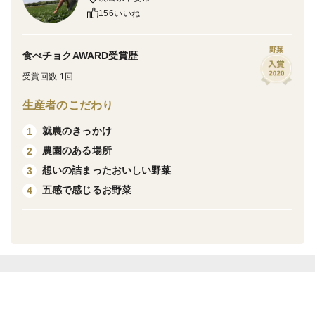
156いいね
発送当日収穫します!
タイミングによっては即日発送させて頂きます!
野菜
食べチョクAWARD受賞歴
クール便発送となります。
受賞回数 1回
生産者のこだわり
別容量も出品しています。増量希望はコメントお願い致
します。
就農のきっかけ
1
農園のある場所
2
虫がいないかひとつひとつチェックしていますが、見逃
想いの詰まったおいしい野菜
3
しがあるかもしれません。
五感で感じるお野菜
4