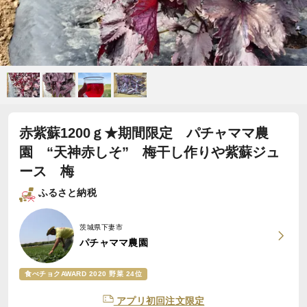
赤紫蘇1200ｇ★期間限定 パチャママ農
園 “天神赤しそ” 梅干し作りや紫蘇ジュ
ース 梅
ふるさと納税
茨城県下妻市
パチャママ農園
食べチョクAWARD 2020 野菜 24位
アプリ初回注文限定