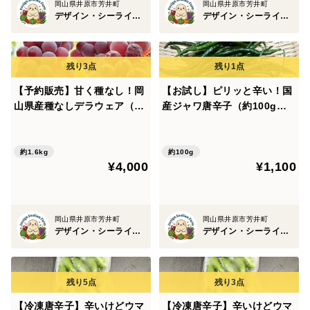
岡山県井原市芳井町
岡山県井原市芳井町
丸ごと茹でる、素揚げ、焼き、フリッターなどがあり、
デザイン・シーライオン・ファーム
デザイン・シーライオン・ファーム
私は、生とフリッターがお気に入りですが、
調理が少し大変でした。生や煮込み料理でもお試しくだ
さい。
【予約販売】甘く種なし！岡
【お試し】ピリッと辛い！国
山県産種なしデラウェア（約
産ジャワ唐辛子（約100g）
環境への配慮として、梱包は紙のみになりますので御了
1.6kg、12～18房）【朝ど
農薬・化学肥料不使用
承ください。
れ】
約1.6kg
約100g
¥4,000
¥1,100
最近、暑いですので、品質に問題があるといけませんの
で、
クール便（冷蔵）で送らせて頂きます。
岡山県井原市芳井町
岡山県井原市芳井町
デザイン・シーライオン・ファーム
デザイン・シーライオン・ファーム
【冷凍唐辛子】辛いけどウマ
【冷凍唐辛子】辛いけどウマ