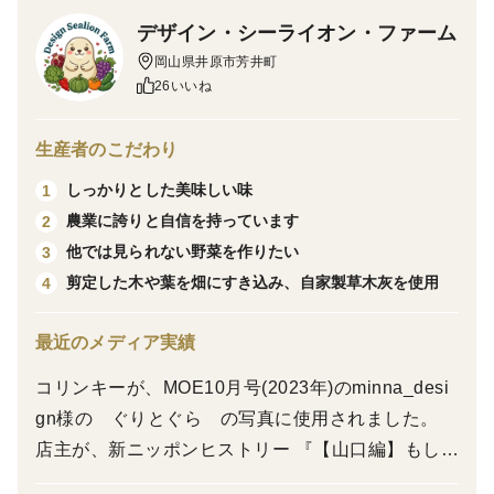
の少なさに絶望されないようお願い致します。
デザイン・シーライオン・ファーム
※洗浄しておりますが、農薬不使用ですので、つぼみの
岡山県井原市芳井町
間にアブラムシなどが入り込むこともございます。
26いいね
※環境の変化による生育状況によって、発送が遅くなる
場合もございます。気長にお待ちください。
生産者のこだわり
------------------------------------
しっかりとした美味しい味
1
2026年5月
農業に誇りと自信を持っています
2
今年もアーティチョークの季節がやって参りました！！
他では見られない野菜を作りたい
3
今年は春が暖かかったため、昨年より少し生育が早まり
剪定した木や葉を畑にすき込み、自家製草木灰を使用
4
ました！
数も多くなり、徐々に販売できる見込みです。大きさ・
最近のメディア実績
色など様々な種類になります。
------------------------------------
コリンキーが、MOE10月号(2023年)のminna_desi
↓店主作成のアーティチョーク簡単調理動画です。
gn様の ぐりとぐら の写真に使用されました。
店主が、新ニッポンヒストリー 『【山口編】もし
も、毛利 元就の「三本の矢」を折ってしまうほどの