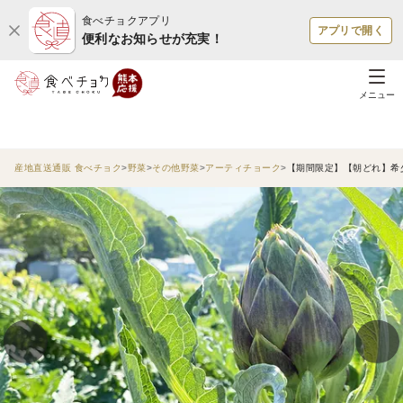
食べチョクアプリ
アプリで開く
便利なお知らせが充実！
メニュー
産地直送通販 食べチョク
野菜
その他野菜
アーティチョーク
【期間限定】【朝どれ】希少