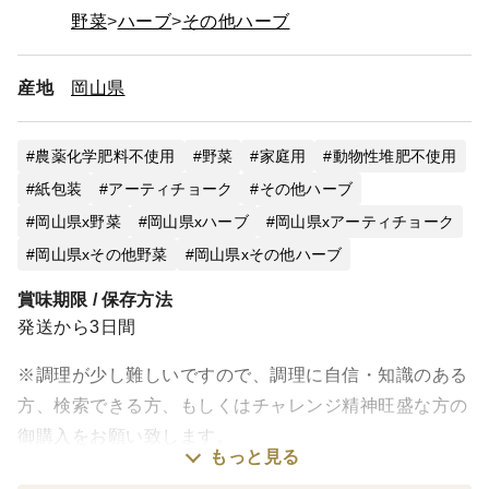
野菜
ハーブ
その他ハーブ
産地
岡山県
農薬化学肥料不使用
野菜
家庭用
動物性堆肥不使用
紙包装
アーティチョーク
その他ハーブ
岡山県x野菜
岡山県xハーブ
岡山県xアーティチョーク
岡山県xその他野菜
岡山県xその他ハーブ
賞味期限 / 保存方法
発送から3日間
※調理が少し難しいですので、調理に自信・知識のある
方、検索できる方、もしくはチャレンジ精神旺盛な方の
御購入をお願い致します。
もっと見る
※一般的な野菜と比べて、可食部が少ないです。あまり