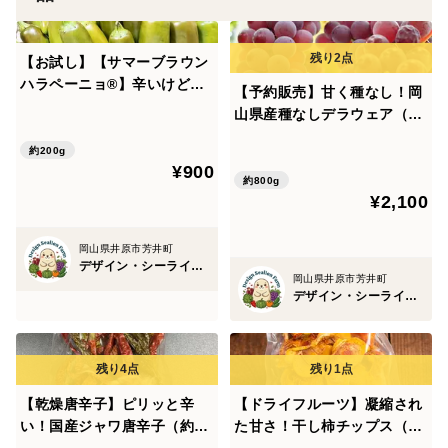
できそうです。
（生育に差があり、一度には収穫できませんので、数回
【お試し】【サマーブラウン
に分けて販売します
ハラペーニョ®】辛いけどウ
【予約販売】甘く種なし！岡
そのため、売り切れ⇒在庫復活を繰り返します）
マい！ちょうどいい辛さの国
山県産種なしデラウェア（約
産ハラペーニョ（総量200
800g、6～9房）【朝どれ】
g）農薬・化学肥料不使用
約200g
¥900
約800g
サイズは小・中・大がありますので、
¥2,100
ミックスさせていただきます。小さい場合は数が増えま
す。
岡山県井原市芳井町
デザイン・シーライオン・ファーム
(もともと、球形は大型で卵形は中型です)
岡山県井原市芳井町
デザイン・シーライオン・ファーム
＊注意：1kgには、大は入りません。
大は1個で500gを超えてしまうことと、
【乾燥唐辛子】ピリッと辛
【ドライフルーツ】凝縮され
1kg用の60サイズの箱はとても小さいですので、大は箱
い！国産ジャワ唐辛子（約50
た甘さ！干し柿チップス（約
に入りません。
g）農薬・化学肥料不使用
100g）農薬・化学肥料不使