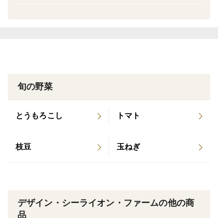
愛があったら』 『【広島編】目指すは日本一の武士
水野勝成』 『【岡山編】もしも、応天門の変で取り
調べをしていたら』 『【広島編】もしも、鞆の浦が
世界の中心だったら』 『【島根編】もしも、出雲阿
?si=dvl4510Nc0Wgw2cP
国の失踪に隠された真実があったら』 『【岡山編】
もしも、謀将宇喜多直家が改心したら、そのとき岡
旬の野菜
山は？！』 『【岡山編】もしも、宮本武蔵が5人い
たら』 『【徳島編】もしも、三好長慶が兄弟と天下
とうもろこし
トマト
を治めていたら』 に声の出演をしました。
?si=GemxeyjB2pRNGa-x
枝豆
玉ねぎ
------------------------------------
ヨーロッパでは一般的ですが、日本では販売されている
ことが、まだまだ少ないアーティーチョークです。
デザイン・シーライオン・ファームの他の商
少量を少しずつ育ててきて、やっと販売可能な量を収穫
品