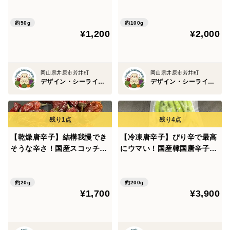
大きい方が良いと思われる方は、3kg以上を目安にお買
用
い求めください。
約50g
約100g
¥1,200
¥2,000
茎の長さは約５～10ｃｍを目安に収穫します。
申し訳ありませんが、大きさ、色、形などの指定は承っ
岡山県井原市芳井町
岡山県井原市芳井町
ておりません。
デザイン・シーライオン・ファーム
デザイン・シーライオン・ファーム
何卒、よろしくお願い致します。
種類が4～６種類ほどありますが、
【乾燥唐辛子】結構我慢でき
【冷凍唐辛子】ぴり辛で最高
生育に応じて、ランダムに入ります。
そうな辛さ！国産スコッチボ
にウマい！国産韓国唐辛子
ネットロング（約20g）農
（約200g）農薬・化学肥料
心配だったアブラムシにやられず、生育できましたの
薬・化学肥料不使
不使用
で、
約20g
約200g
¥1,700
¥3,900
無事、農薬・化学肥料不使用で育ちました。
百合の根のような食感で、生で岩塩とオリーブオイル、