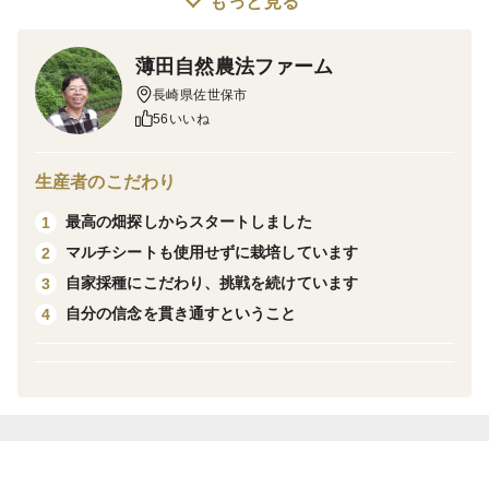
もっと見る
酒粕は、混ざりもののない、山口県産の自然米・米麹と
薄田自然農法ファーム
天然塩、自然農法の最高級きび糖、自然農法最高級胡瓜
長崎県佐世保市
を使っています。
56いいね
味はとても美味で 、まるでフルーツのようだと言われ
るお客様もおられます。
生産者のこだわり
最高の畑探しからスタートしました
1
最高級自然農法胡瓜の酒粕漬けには、鹿児島県産の自然
マルチシートも使用せずに栽培しています
2
農法のきび糖が使ってあります。
自家採種にこだわり、挑戦を続けています
3
自分の信念を貫き通すということ
4
◎このような最高級品自然農法の胡瓜の酒粕漬けは、世
界中、日本中探してもたぶんないと思います。
また我が家の畑は、標高450メートルのところにあり寒
暖の差が激しいです。
お野菜は寒暖の差があるほど甘味が増して、栄養価が高