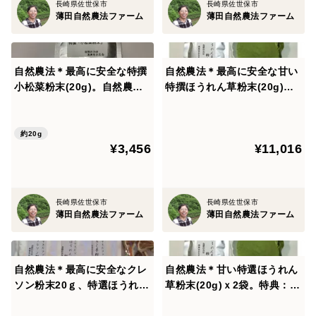
長崎県佐世保市
長崎県佐世保市
薄田自然農法ファーム
薄田自然農法ファーム
自然農法＊最高に安全な特撰
自然農法＊最高に安全な甘い
小松菜粉末(20g)。自然農法
特撰ほうれん草粉末(20g)ｘ3
の自家採取の種。
袋。子供にも好評（特典：1
0,000円以上購入ですので、
自然農法の物プレゼント有
約20g
¥3,456
¥11,016
り）国産自家採取の幻の種。
長崎県佐世保市
長崎県佐世保市
薄田自然農法ファーム
薄田自然農法ファーム
自然農法＊最高に安全なクレ
自然農法＊甘い特選ほうれん
ソン粉末20ｇ、特選ほうれん
草粉末(20g)ｘ2袋。特典：1
草粉末20ｇ、菊芋粉末25ｇの
0,000円以上ご購入の方自然