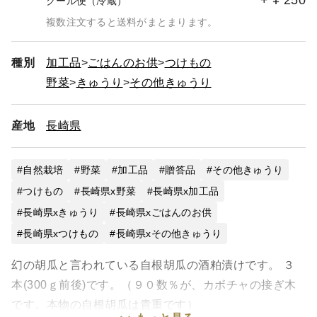
+
¥
250
クール便（冷蔵）
複数注文すると送料がまとまります。
種別
加工品
ごはんのお供
つけもの
野菜
きゅうり
その他きゅうり
産地
長崎県
自然栽培
野菜
加工品
贈答品
その他きゅうり
つけもの
長崎県x野菜
長崎県x加工品
長崎県xきゅうり
長崎県xごはんのお供
長崎県xつけもの
長崎県xその他きゅうり
幻の胡瓜と言われている自根胡瓜の酒粕漬けです。 ３
本(300ｇ前後)です。（９０数％が、カボチャの接ぎ木
です。本物の自根胡瓜は貴重です）