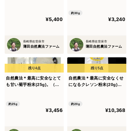
ソン、ほうれん草は、全て自家採取の種を使って栽培し
も味も色合いも最高。
合いも最高。
ています。
約30g
¥5,400
¥3,240
代々自然農法の自家採取の種で作っていると、栄養価の
高い、品良し、味良し顔良しの野菜が出来るのです。
もちろん愛情と手間ひまはかけるんですよ～
長崎県佐世保市
長崎県佐世保市
薄田自然農法ファーム
薄田自然農法ファーム
もともと病院で臨床検査技師をしていたこともあり、薬
の毒性、添加物の有害性などを勉強していました。そこ
で「健康な身体は、健康な食べ物でしか作れない」と気
付いたのです。
自然農法＊最高に安全なとて
自然農法＊最高に安全なくせ
も甘い菊芋粉末(25g)。（特
になるクレソン粉末(20g)ｘ3
典：10,000円以上ご購入の
袋。（特典：自然農法の物プ
自然農法で作る健康なお野菜は、これからの子供たちの
方、自然農法の物プレゼント
レゼント）とてもリピーター
為に、地球の未来の為に、絶対に必要なことだと信じて
有り）ゴボウよりイヌリンが
が多いですよ！！
約25g
約20g
います
¥3,456
¥10,368
多いよ。自家採取の種。