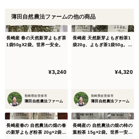
いお野菜が育ちます。
薄田自然農法ファームの他の商品
◆薄田自然農法ファーム◆
我が家の畑は、農薬はもちろん、植物性の肥料、堆肥さ
長崎産 春の天然新芽よもぎ茶
長崎産 天然新芽よもぎ粉茶1
1袋50gX2袋。世界一安全。
袋20g、よもぎ茶1袋50g。自
え入れていません。
然農法の畑に生えたよもぎ。
また、野菜の栽培では通常、マルチという黒いビニール
安全安心
を使うことが主流ですが、マルチ自体の環境ホルモンを
¥3,240
¥4,320
懸念し、私たちは栽培当初から「マルチ無し」で栽培し
ています。
長崎県佐世保市
長崎県佐世保市
『すべての野菜が太陽と水と土だけで育てています』。
薄田自然農法ファーム
薄田自然農法ファーム
自然農法家や銀座のシェフが、どうしたら、こんな野菜
ができるのかと・・野菜の違いに驚かれます。
長崎産春の 自然農法の畑の春
長崎産の 自然農法の畑の柿の
の新芽よもぎ粉茶 20g×2袋。
葉粉茶 15g×2袋。世界一安全
私たちが育てている胡瓜、菊芋、落花生、赤里芋、クレ
世界一安全よもぎ粉茶。香り
な柿の葉粉茶。香りも味も色