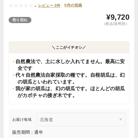
-
0件の投稿
レビュー 0件
¥
9,720
売り切れ
（税込/送料別）
＼ここがイチオシ／
自然農法で、土に水しか入れてません。最高に安
全です
代々自然農法自家採取の種です。自根胡瓜は、幻
の胡瓜といわれています。
我が家の胡瓜は、幻の胡瓜です。ほとんどの胡瓜
がカボチャの接ぎ木です。
お届け地域
販売期間：通年