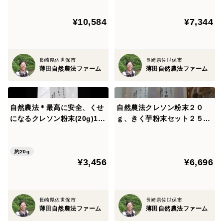
セット。（特典：自然農法の
農法の物プレゼント有り。
物プレゼント）これだけ安全
最高に安全。
¥10,584
¥7,344
な野菜の粉末は、０％に近い
のでは！！
長崎県佐世保市
長崎県佐世保市
薄田自然農法ファーム
薄田自然農法ファーム
自然農法＊最高に安全、くせ
自然農法クレソン粉末２０
になるクレソン粉末(20g)1
ｇ、きく芋粉末セット２５
袋。自家採取の種。とても美
ｇ。特典：10,000円以上ご購
味しくて栄養価が高くて、身
入の方自然農法の物プレゼン
体に良いですよ。
ト有り。最高に安全。
約20g
¥3,456
¥6,696
長崎県佐世保市
長崎県佐世保市
薄田自然農法ファーム
薄田自然農法ファーム