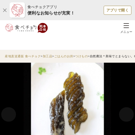
食べチョクアプリ
アプリで開く
便利なお知らせが充実！
メニュー
産地直送通販 食べチョク
加工品
ごはんのお供
つけもの
自然農法＊美味でとまらない。