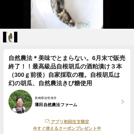
自然農法＊美味でとまらない。6月末で販売
終了！！最高級品自根胡瓜の酒粕漬け３本
（300ｇ前後）自家採取の種。自根胡瓜は
幻の胡瓜、自然農法きび糖使用
長崎県佐世保市
薄田自然農法ファーム
アプリ初回注文限定
今すぐ使えるクーポンプレゼント中