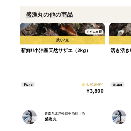
盛漁丸の他の商品
すぐに出荷
新鮮!!小泊産天然サザエ（2kg）
活き活き!
4.9
(164件)
約2kg
約1kg
¥3,800
青森県北津軽郡中泊町小泊
盛漁丸