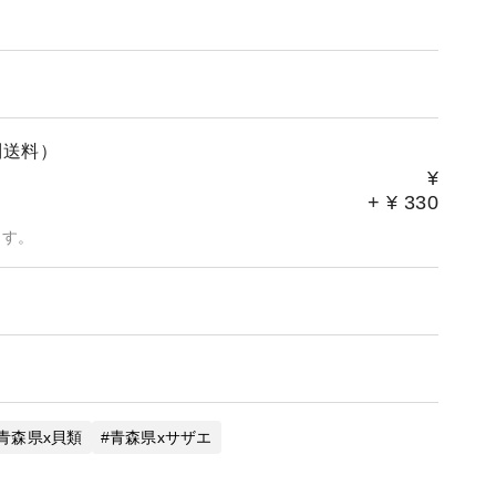
別送料）
¥
+
¥
330
ます。
青森県x貝類
青森県xサザエ