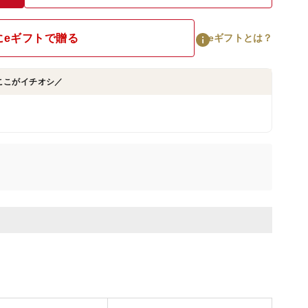
にeギフトで贈る
eギフトとは？
ここがイチオシ／