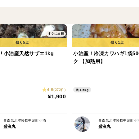
遠方の方や近郊でも午前中指定の方は
2日間のクール配送となります。
配送に３日かかる地域の方にはオススメ出
すぐに出荷
品質第一に考えておりますご了承下さい。
! 小泊産天然サザエ1kg
小泊産！冷凍カワハギ1袋500
年末年始時期によって価格の変動がありま
ク 【加熱用】
4.9
(272件)
約1.5kg
¥1,900
青森県北津軽郡中泊町小泊
青森県北津軽郡中泊町小
盛漁丸
盛漁丸