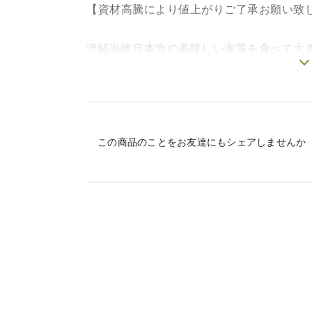
【資材高騰により値上がりご了承お願い致
津軽海峡日本海の美味しい海藻を食べて大
まってる感が、加熱すると一気に磯の香り
お刺身、壺焼き、炊き込み御飯酢味噌和え
素潜りで漁をしているため天候に左右されま
この商品のことをお友達にもシェアしませんか
ますが月に5回潜れるかどうかなので時間
産地直送なので新鮮なのが自慢です！
冷蔵庫にて2〜3日保存可能です。
到着日には刺し身、壺焼きに次の日以降は
冷凍する際は殻ごとゆでて肝をはぶいて身
保存して下さい。（6ヶ月）
粋の良い状態で発送しております。