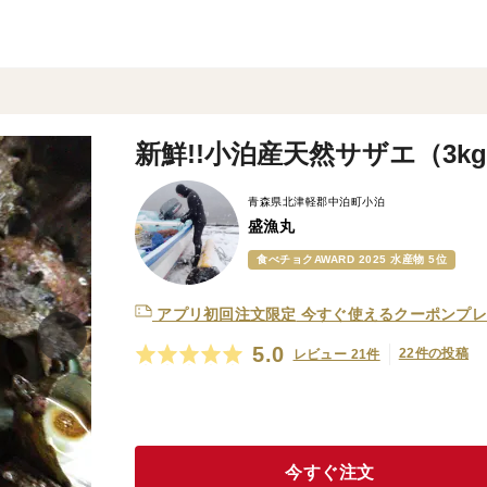
）
新鮮!!小泊産天然サザエ（3k
青森県北津軽郡中泊町小泊
盛漁丸
食べチョクAWARD 2025 水産物 5位
アプリ初回注文限定
今すぐ使えるクーポンプレ
5.0
22件の投稿
レビュー 21件
今すぐ注文