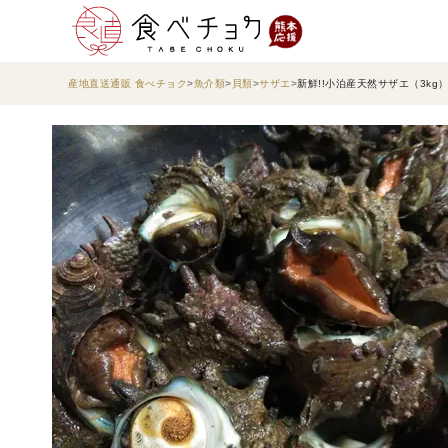
産地直送通販 食べチョク
魚介類
貝類
サザエ
新鮮!!小泊産天然サザエ（3kg