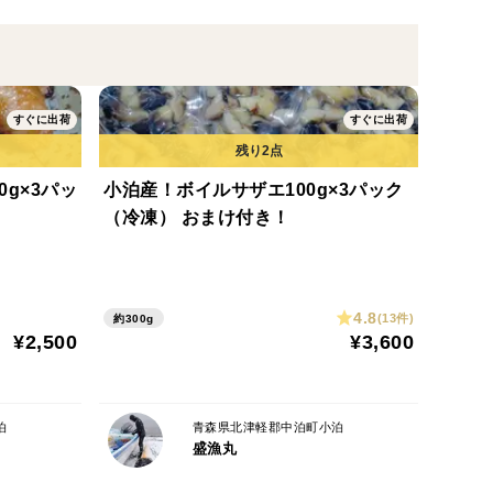
来ません。ご了承下さい。
すぐに出荷
すぐに出荷
g×3パッ
小泊産！ボイルサザエ100g×3パック
す。
（冷凍） おまけ付き！
4.8
(13件)
約300g
¥2,500
¥3,600
泊
青森県北津軽郡中泊町小泊
盛漁丸