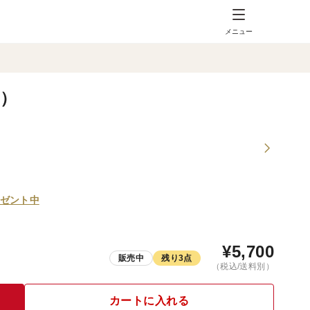
メニュー
g）
ゼント中
¥
5,700
販売中
残り3点
（税込/送料別）
カートに入れる