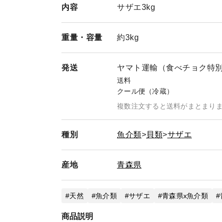
内容
サザエ3kg
重量・
容量
約3kg
発送
ヤマト運輸（食べチョク特
送料
クール便（冷蔵）
複数注文すると送料がまとまり
種別
魚介類
貝類
サザエ
産地
青森県
天然
魚介類
サザエ
青森県x魚介類
商品説明