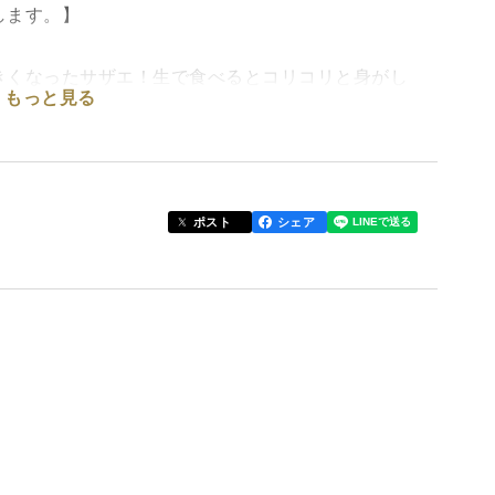
します。】
きくなったサザエ！生で食べるとコリコリと身がし
もっと見る
とぷりぷり食感がたまりません。
、カレーライスなど色々な調理法で召し上がれます。
す。冬場12月〜2月にかけては時化の状態にもより
ポスト
シェア
に余裕をもっての注文お願い致します。
火の入れるお料理に活用して下さい。
だけを