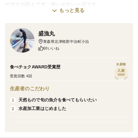
サザエの殻もでず、使いやすい一品です。
もっと見る
冷凍し小分けにする事でいつでも解凍してお召しあがり
いただけます。
盛漁丸
炊き込みご飯、サザエカレー、サザエ卵とじ、和え物、
青森県北津軽郡中泊町小泊
ソテー、サザエ串焼き、燻製などなど様々なお料理でお
60いいね
召しあがり下さい。
水産物
食べチョクAWARD受賞歴
ボイルサザエ100g×3パック(3k弱分の活サザエ）
受賞回数 4回
賞味期限は製造した日より6ヶ月
生産者のこだわり
商品の裏に記載されております。
天然もので旬の魚介を食べてもらいたい
1
水産加工業はじめました
2