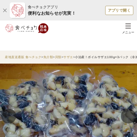
食べチョクアプリ
アプリで開く
便利なお知らせが充実！
メニュー
産地直送通販 食べチョク
魚介類
貝類
サザエ
小泊産！ボイルサザエ100g×3パック（冷