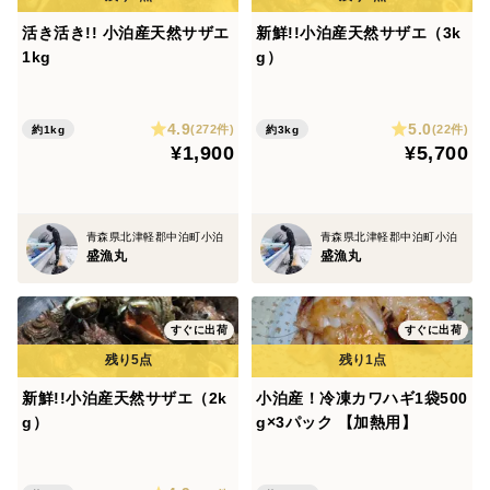
活き活き!! 小泊産天然サザエ
新鮮!!小泊産天然サザエ（3k
1kg
g）
4.9
5.0
(272件)
(22件)
約1kg
約3kg
¥1,900
¥5,700
青森県北津軽郡中泊町小泊
青森県北津軽郡中泊町小泊
盛漁丸
盛漁丸
すぐに出荷
すぐに出荷
新鮮!!小泊産天然サザエ（2k
小泊産！冷凍カワハギ1袋500
g）
g×3パック 【加熱用】