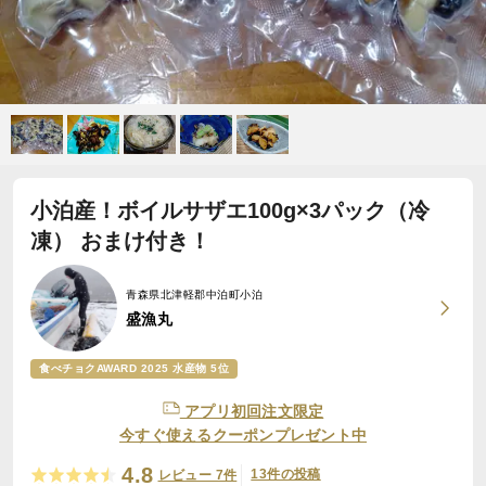
小泊産！ボイルサザエ100g×3パック（冷
凍） おまけ付き！
青森県北津軽郡中泊町小泊
盛漁丸
食べチョクAWARD 2025 水産物 5位
アプリ初回注文限定
今すぐ使えるクーポンプレゼント中
4.8
13件の投稿
レビュー 7件