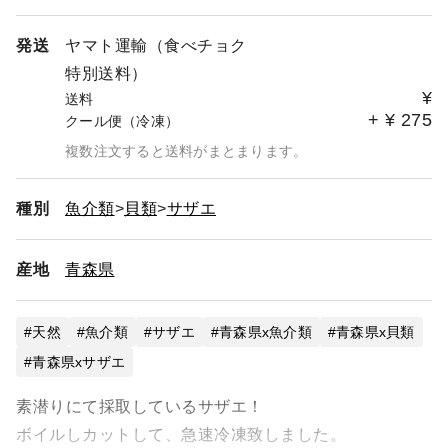
発送
ヤマト運輸（食べチョク
特別送料）
¥
送料
+
¥
275
クール便（冷凍）
複数注文すると送料がまとまります。
種別
魚介類
貝類
サザエ
産地
青森県
天然
魚介類
サザエ
青森県x魚介類
青森県x貝類
青森県xサザエ
素潜りにて採取しているサザエ！
ボイルしカットして、急速冷凍致しました。