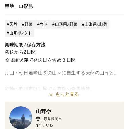
産地
山形県
天然
野菜
ウド
山形県x野菜
山形県x山菜
山形県xウド
賞味期限 / 保存方法
発送から2日間
冷蔵庫保存で発送日を含め３日間
月山・朝日連峰山系の山々に自生する天然の山うど。
産地の鶴岡市は世界でも有数の豪雪地帯。
もっと見る
その雪が春になり山を潤します。
水分が必要な山菜はみずみずしく育ちとても美味しくな
山茸や
ります。
山形県鶴岡市
5いいね