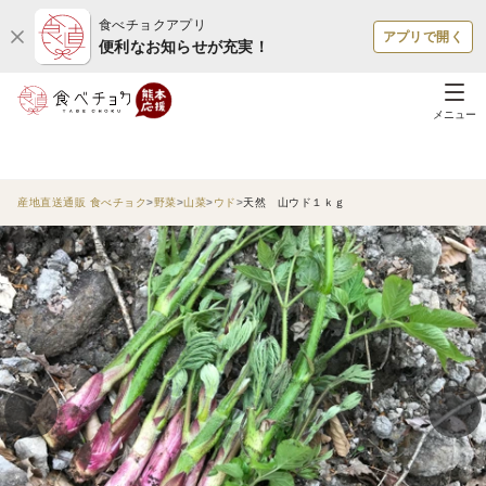
食べチョクアプリ
アプリで開く
便利なお知らせが充実！
メニュー
産地直送通販 食べチョク
野菜
山菜
ウド
天然 山ウド１ｋｇ