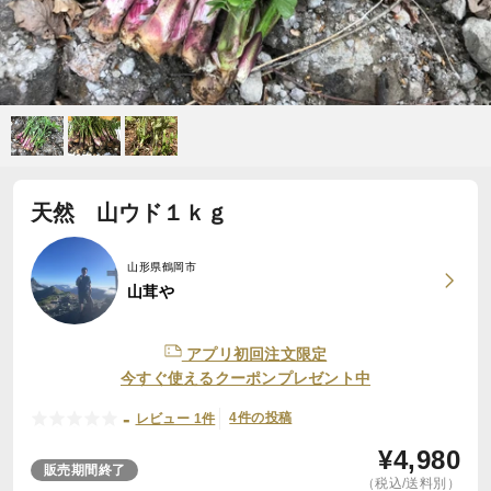
天然 山ウド１ｋｇ
山形県鶴岡市
山茸や
アプリ初回注文限定
今すぐ使えるクーポンプレゼント中
-
4件の投稿
レビュー 1件
¥
4,980
販売期間終了
（税込/送料別）