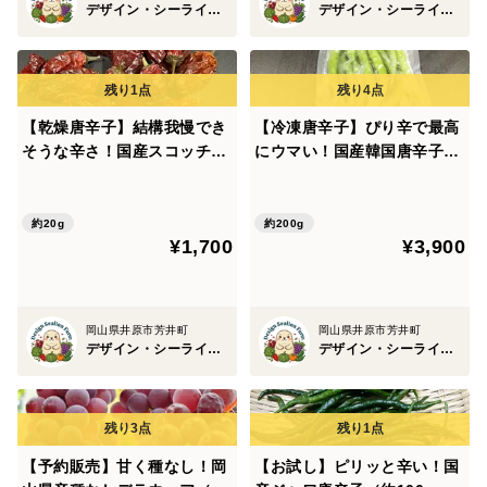
デザイン・シーライオン・ファーム
デザイン・シーライオン・ファーム
【乾燥唐辛子】結構我慢でき
【冷凍唐辛子】ぴり辛で最高
そうな辛さ！国産スコッチボ
にウマい！国産韓国唐辛子
ネットロング（約20g）農
（約200g）農薬・化学肥料
薬・化学肥料不使
不使用
約20g
約200g
¥1,700
¥3,900
岡山県井原市芳井町
岡山県井原市芳井町
デザイン・シーライオン・ファーム
デザイン・シーライオン・ファーム
【予約販売】甘く種なし！岡
【お試し】ピリッと辛い！国