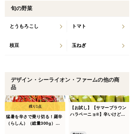
旬の野菜
とうもろこし
トマト
枝豆
玉ねぎ
デザイン・シーライオン・ファームの他の商
品
【お試し】【サマーブラウン
ハラペーニョ®】辛いけどウ
猛暑を辛さで乗り切る！羅辛
マい！ちょうどいい辛さの国
（らしん）（総量300g）農
産ハラペーニョ（総量200
薬・化学肥料不使用