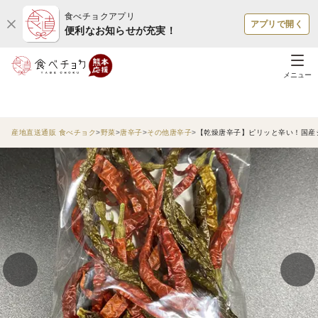
食べチョクアプリ
アプリで開く
便利なお知らせが充実！
メニュー
産地直送通販 食べチョク
野菜
唐辛子
その他唐辛子
【乾燥唐辛子】ピリッと辛い！国産