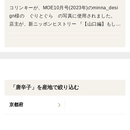
コリンキーが、MOE10月号(2023年)のminna_desi
是非、色々な料理にお試しください。
gn様の ぐりとぐら の写真に使用されました。
農薬・化学肥料不使用です。
店主が、新ニッポンヒストリー 『【山口編】もし
も、毛利 元就の「三本の矢」を折ってしまうほどの
細長く軽いため、一袋10g入れるのがやっとです（汗
愛があったら』 『【広島編】目指すは日本一の武士
がんばって、色々な角度でたくさん詰めていきます。
水野勝成』 『【岡山編】もしも、応天門の変で取り
調べをしていたら』 『【広島編】もしも、鞆の浦が
予想以上に辛かった場合の対策として、ヨーグルト、牛
世界の中心だったら』 『【島根編】もしも、出雲阿
乳、油を含む食べもの、チーズ、マヨネーズ、などをご
国の失踪に隠された真実があったら』 『【岡山編】
準備ください。
もしも、謀将宇喜多直家が改心したら、そのとき岡
乳製品や油製品がお勧めです。私はヨーグルトを常備し
「唐辛子」を産地で絞り込む
山は？！』 『【岡山編】もしも、宮本武蔵が5人い
ています（笑）
たら』 『【徳島編】もしも、三好長慶が兄弟と天下
京都府
を治めていたら』 に声の出演をしました。
また、予想以上に辛かった場合は、種やワタを取り除い
て頂くと、辛さが随分減りますので、食べやすくなりま
すよ。