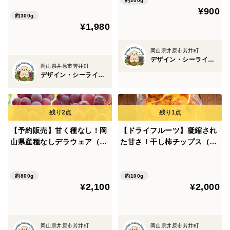
g）農薬・化学肥料不使用
約200g
¥900
約300g
¥1,980
岡山県井原市芳井町
デザイン・シーライオン・ファーム
岡山県井原市芳井町
デザイン・シーライオン・ファーム
【予約販売】甘く種なし！岡
【ドライフルーツ】凝縮され
山県産種なしデラウェア（約
た甘さ！干し柿チップス（約
800g、6～9房）【朝どれ】
100g）農薬・化学肥料不使
用
約800g
約100g
¥2,100
¥2,000
岡山県井原市芳井町
岡山県井原市芳井町