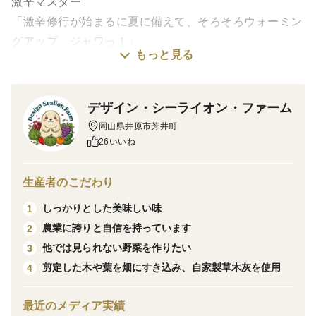
激辛マスター
「激辛修行が始まるに夏に備えて、そろそろウォーミン
グアップ ジャワっ！」
もっと見る
---------------------------------------------------------------------------
---
この商品は「乾燥唐辛子」です。
デザイン・シーライオン・ファーム
緑・赤色のものが混ざります。
岡山県井原市芳井町
26いいね
ピリッと辛い、山椒に似た辛さの国産ジャワ唐辛子で
す。
生産者のこだわり
姿・形はヒモトウガラシに似ていますが、
しっかりとした美味しい味
1
それとは違い、ピリッと辛いです。
農業に誇りと自信を持っています
2
他では見られない野菜を作りたい
3
色々料理に試してみたのですが、
剪定した木や葉を畑にすき込み、自家製草木灰を使用
4
ウナギ丼やペペロンチーノにぴったりでした！
他にも佃煮に良い感じです！
最近のメディア実績