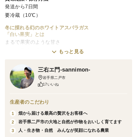
発送から7日間
要冷蔵（10℃）
冬に採れる幻のホワイトアスパラガス
「白い果実」とは
まるで果実のような甘さ
折ると果汁が滴るほどのみずみずしさ
もっと見る
それが「白い果実」です。
一般的にアスパラは春～夏にかけての野菜ですが、白い
三右エ門-sannimon-
果実は「冬が旬」。
岩手県二戸市
17いいね
北岩手二戸市の、昼夜の寒暖差・冬の厳しい寒さを生か
し、世界的にも珍しい栽培方法で育てています。
ミシュランシェフにも愛される隠れた名食材です。
生産者のこだわり
畑から届ける最高の贅沢をお客様へ
1
栽培のこだわり
岩手県二戸市の大地と自然が作物をおいしく育てます
2
何よりも『味』にこだわっています。
人・生き物・自然 みんなが笑顔になれる農業
3
土づくりは化学肥料を一切使用せず、米ぬかや酵素など