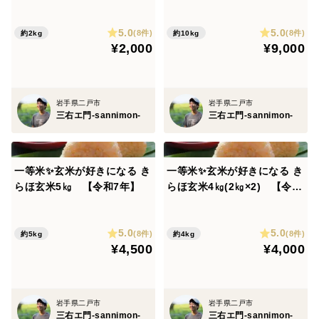
和7年】
・冷蔵商品ですが、配送中に凍結する事故が稀に発生い
たします。
5.0
5.0
(8件)
(8件)
約2kg
約10kg
¥2,000
¥9,000
商品到着後にすぐに開封して頂き、万が一商品が凍結
した状態（穂先、もしくは全体が半透明になっている）
で届いた場合には商品到着後3日以内にご連絡いただく
岩手県二戸市
岩手県二戸市
ようお願い致します。
三右エ門-sannimon-
三右エ門-sannimon-
・ホワイトアスパラガスは日光や光に当たると緑色に変
色する習性があります。
保存は冷蔵庫の中や暗冷所(2～10℃)で保存してくだ
一等米✨玄米が好きになる き
一等米✨玄米が好きになる き
らほ玄米5㎏ 【令和7年】
らほ玄米4㎏(2㎏×2) 【令和
さい。
7年】
発送に関するご注意
5.0
5.0
(8件)
(8件)
約5kg
約4kg
・畑の状況に応じて収穫量が変動するため、日付指定は
¥4,500
¥4,000
承っておりません。
配達を避けてほしい日や、時間指定がある場合は注文
画面の「特記事項」にご記入ください。
岩手県二戸市
岩手県二戸市
三右エ門-sannimon-
三右エ門-sannimon-