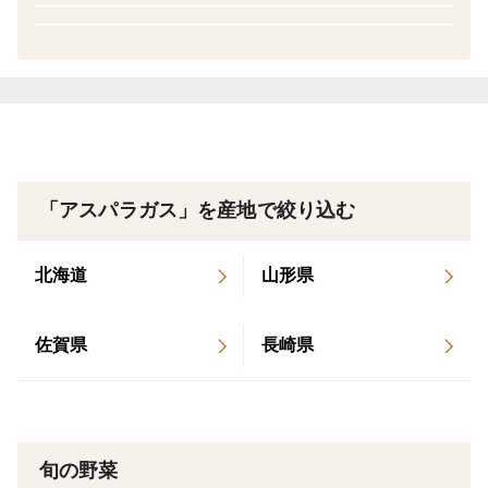
の有機肥料を使い、ただ甘いだけではなく旨味を感じら
れる野菜作りを目指いしています。
人間の体にも必要なミネラル（カルシウム、マグネシウ
ム、カリウム、鉄分、マンガン、亜鉛などなど）をしっ
かりを土に補給してあげることで、さらに美味しく、健
康な野菜に成長します。
「アスパラガス」を産地で絞り込む
食べ方
🌟生産者おすすめNo1
北海道
山形県
「ホワイトスパラのグリル」
フライパンに乗せ弱火でじっくりと全面を焼きます。
佐賀県
長崎県
（目安は細いものは約6-7分、太いものは約10-12分）
じっくり焼くのがポイントです！
オリーブオイルと塩（あれば燻製塩）をかけてお召し上
がりください。
旬の野菜
🌟シンプルisベスト