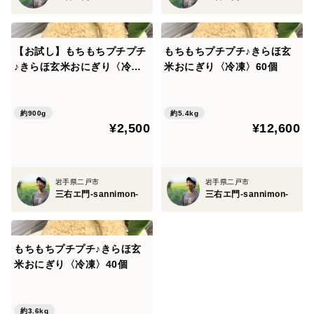
・こちらの商品は「冷蔵」で発送となります。
置き配や宅配BOXはご利用になれないのでご注意くだ
さい。
【お試し】もちもちプチプチ
もちもちプチプチ♪きらほ玄
♪きらほ玄米おにぎり〈冷
米おにぎり〈冷凍〉60個
凍〉10個
約900g
約5.4kg
¥2,500
¥12,600
岩手県二戸市
岩手県二戸市
三右エ門-sannimon-
三右エ門-sannimon-
もちもちプチプチ♪きらほ玄
米おにぎり〈冷凍〉40個
約3.6kg