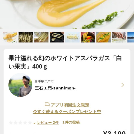
果汁溢れる幻のホワイトアスパラガス「白
い果実」400ｇ
岩手県二戸市
三右エ門-sannimon-
アプリ初回注文限定
今すぐ使えるクーポンプレゼント中
-
1件の投稿
レビュー 2件
¥
3,100