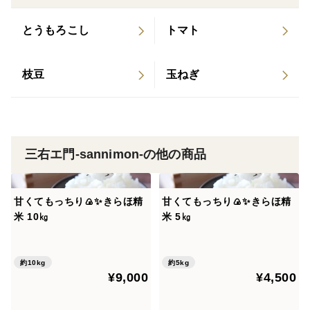
「ゆでホワイトアスパラ」
グリーンアスパラと同じように茹でてマヨネーズで食べ
とうもろこし
トマト
ても最高です♪
🌟他にもいろんな食べ方が
枝豆
玉ねぎ
「和」茶碗蒸し、炊き込みご飯、天ぷら
「洋」ピザ、リゾット、アヒージョ、ホットドック、シ
チュー、グラタン、サラダ、ポタージュ
「中」チンジャオロース、春巻き
三右エ門-sannimon-の他の商品
調理の際の注意
ホワイトアスパラは皮があります。
甘くてもっちり🍙✨きらほ精
甘くてもっちり🍙✨きらほ精
米 10㎏
米 5㎏
調理の際には必ず皮を剥いてから調理してください。
ピーラーで簡単に剥くことができますよ♪
≪ 皮むき参考動画 ≫
約10kg
約5kg
¥9,000
¥4,500