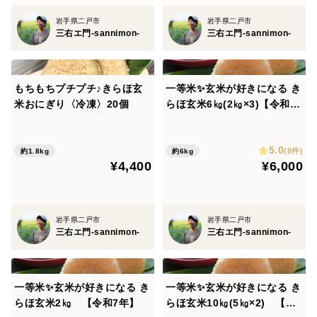
岩手県二戸市
岩手県二戸市
三右エ門-sannimon-
三右エ門-sannimon-
もちもちプチプチ♪きらほ玄
一等米✨玄米が好きになる き
米おにぎり〈冷凍〉20個
らほ玄米6㎏(2㎏×3)【令和7
商品内容
年】
・白い果実(L～3Lサイズ) 400g
5.0
(8件)
約1.8kg
約6kg
※10本～17本入り
¥4,400
¥6,000
※1本あたりの重さ22g～52g
※日によって入るサイズの割合が異なります。
・白い果実パンフレット
岩手県二戸市
岩手県二戸市
・皮の剥き方説明書＆レシピ
三右エ門-sannimon-
三右エ門-sannimon-
保存に関するご注意
・最高の美味しさをお届けするために冷蔵でのお届けと
一等米✨玄米が好きになる き
一等米✨玄米が好きになる き
らほ玄米2㎏ 【令和7年】
らほ玄米10㎏(5㎏×2) 【令
なります。