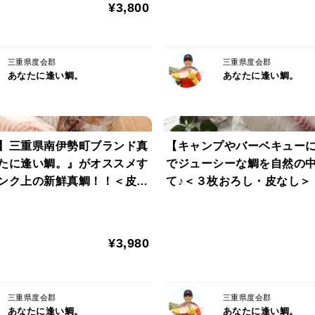
¥3,800
-------------------------------------------------------
海から揚がってすぐに “水洗い”。
三重県度会郡
三重県度会郡
あなたに逢い鯛。
あなたに逢い鯛。
鮮度抜群のまま“真空パック”。
-------------------------------------------------------
水洗いとは、魚のエラとハラ（内臓）を取
洗いして、真空パックすることで、鯛の身
】三重県南伊勢町ブランド真
【キャンプやバーベキュー
スムーズになります。熟練の料理人の手仕
たに逢い鯛。』がオススメす
でジューシーな鯛を自然の
い状態でお届けできるように努めています
ンク上の新鮮真鯛！！＜皮な
て♪＜３枚おろし・皮なし＞
-------------------------------------------------------
すぐ食べ“たい”人向けに三枚おろし
¥3,980
-------------------------------------------------------
もちろん「自分で魚をさばくのが好き！」
一匹】。内臓とウロコはきれいに除去して
三重県度会郡
三重県度会郡
あなたに逢い鯛。
あなたに逢い鯛。