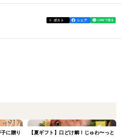
しゃぶで楽しんでください！
ピーターさんも多いんですよ♪
ポスト
シェア
ばれています。
。
の甘み。
うに、湾の奥へとのびる入り江。
の栄養が山から海へとけこみ、真鯛たちはその栄養を
と旨みを育んでいきます。
します。
が子に贈り
【夏ギフト】口どけ鯛！じゅわ〜っと