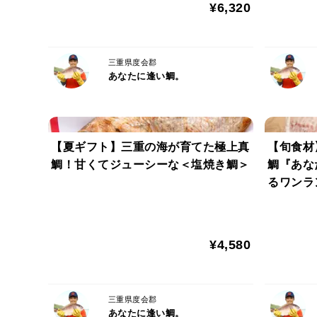
¥6,320
三重県度会郡
あなたに逢い鯛。
【夏ギフト】三重の海が育てた極上真
【旬食材
鯛！甘くてジューシーな＜塩焼き鯛＞
鯛『あな
るワンラ
し＞
¥4,580
三重県度会郡
あなたに逢い鯛。