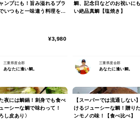
ャンプにも！旨み溢れるブラ
鯛、記念日などのお祝いに
“養殖”だから、“薄飼い”だから。
でいつもと一味違う料理を楽
い絶品真鯛【塩焼き】
脂が乗りきった身が育つ！
水洗い】
-------------------------------------------------------
ここ数年、養殖の価値が注目されています
¥3,980
べ具合や体調のチェックを行っているため
乗っています。さらに、ひとつの網で育てる
んなく餌が行きわたる環境を保ちつづけて
三重県度会郡
三重県度会郡
あなたに逢い鯛。
あなたに逢い鯛。
-------------------------------------------------------
とろけるような、やわらかさ。
秘密は、鮮度とサイズ。
た夜には鯛鍋！刺身でも食べ
【スーパーでは流通しない
-------------------------------------------------------
ューシーな鯛で味わって！
けるジューシーな鯛！贈り
うろこを傷つけないように丁寧にすくい上
ろし皮あり〉
ンモノの味！【食べ比べ】
に塩焼きにして配送します。鯛は水揚げから
に着く頃にはちょうど食べごろに。サイズ
肉のやわらかさのバランスが絶妙な1〜1.2