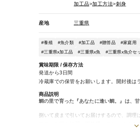
加工品
加工方法
刺身
産地
三重県
養殖
魚介類
加工品
贈答品
家庭用
三重県x加工品
三重県x魚
三重県x魚介セ
賞味期限 / 保存方法
発送から3日間
冷蔵庫での保管をお願いします。開封後は
商品説明
鯛の里で育った『あなたに逢い鯛。』は、甘
捌いて皮まで引いてお届けするので、調理
アラ・お頭も綺麗に下処理しておつけする