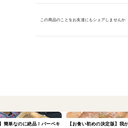
半身は皮あり、半身は皮を取ってお届け♪
皮ありは湯引きや炙り、ムニエルやしゃぶ
皮に旨味が詰まっているから、皮ありのリ
この商品のことをお友達にもシェアしませんか
少しずつ味わえるから、プレゼントにも選
是非お試しくださいね！
-------------------------------------------------------
三重県迫間浦は、山からの栄養もたっぷり
口の中でじゅわっと広がる、ゆたかな真鯛
-------------------------------------------------------
迫間浦は、自然ゆたかな山々に包まれるよ
雨が降るたびに、植物性プランクトンなど
たっぷりと受けとって、その身にたっぷり
そんな恵みの土地から、産地直送でお送り
】簡単なのに絶品！バーベキ
【お食い初めの決定版】我
-------------------------------------------------------