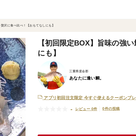
を贅沢に食べ比べ！【おもてなしにも】
【初回限定BOX】旨味の強
にも】
三重県度会郡
あなたに逢い鯛。
アプリ初回注文限定
今すぐ使えるクーポンプレ
-
0件の投稿
レビュー 0件