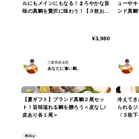
ルにもメインにもなる！まろやかな旨
ューやキ
味の真鯛を贅沢に味わう！【３枚おろ
ンド真鯛
し皮なし】
しむ♪【
¥3,980
三重県度会郡
あなたに逢い鯛。
【夏ギフト】ブランド真鯛２尾セッ
冷えてき
ト！旨味溢れる鯛を贈ろう＜皮なし/
られるジ
皮あり各１尾＞
〈３枚下
約2kg