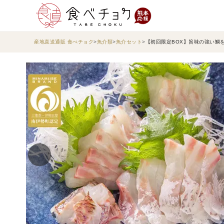
産地直送通販 食べチョク
魚介類
魚介セット
【初回限定BOX】旨味の強い鯛