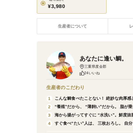
¥3,980
生産者について
あなたに逢い鯛。
三重県度会郡
24いいね
生産者のこだわり
こんな鯛食べたことない！ 絶妙な肉厚感
1
“養殖”だから、 “薄飼い”だから。 脂が
2
海から揚がってすぐに “水洗い”。鮮度抜
3
すぐ食べ“たい”人は、 三枚おろし。 自
4