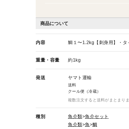
商品について
内容
鯛１〜1.2kg【刺身用】・
重量・
容量
約1kg
発送
ヤマト運輸
送料
クール便（冷蔵）
複数注文すると送料がまとまり
種別
魚介類
魚介セット
魚介類
魚
鯛