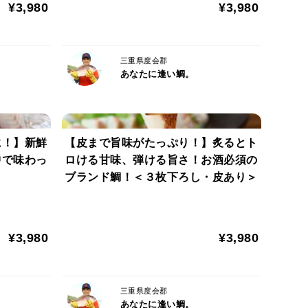
¥3,980
¥3,980
三重県度会郡
あなたに逢い鯛。
り出す下処理のこと。養殖場にある調理場ですぐに水
は海から揚がったままの鮮度を保ち、その後の調理も
に！】新鮮
【皮まで旨味がたっぷり！】炙るとト
事と、専用の機械を組み合わせて、真鯛をいちばん良
中で味わっ
ロける甘味、弾ける旨さ！お酒必須の
。
ブランド鯛！＜３枚下ろし・皮あり＞
¥3,980
¥3,980
「家族で体験してみたい！」という方のための【丸々
いるので、台所も汚れません！
三重県度会郡
あなたに逢い鯛。