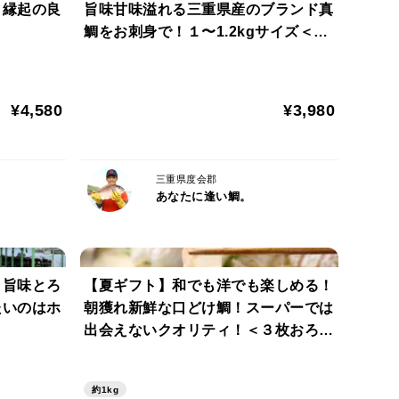
も縁起の良
旨味甘味溢れる三重県産のブランド真
鯛をお刺身で！１〜1.2kgサイズ＜１
尾丸々＞
。迫間浦の真鯛たちは、養殖家が一日に何度も餌の食
¥4,580
¥3,980
、一年中栄養状態がよく、どの季節も脂がしっかり
匹数を抑える“薄飼い”によって、どの鯛にもまんべ
います。
三重県度会郡
あなたに逢い鯛。
】旨味とろ
【夏ギフト】和でも洋でも楽しめる！
たいのはホ
朝獲れ新鮮な口どけ鯛！スーパーでは
げた真鯛を、海のすぐそばの調理場で、その日のうち
出会えないクオリティ！＜３枚おろ
2〜3日後にいちばん甘みを感じやすいため、ご自宅
し・皮なし＞
にもこだわって、筋肉が付き過ぎず、ボリューム感と
約1kg
kgの鯛を厳選してお届けします。