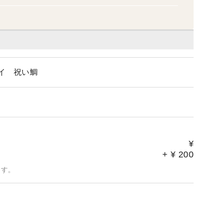
タイ 祝い鯛
¥
+
¥
200
ます。