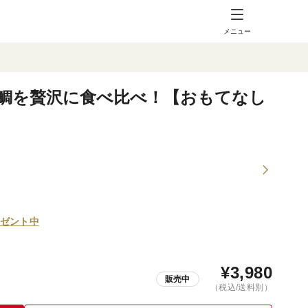
メニュー
い鯛を贅沢に食べ比べ！【おもてなし
ゼント中
¥
3,980
販売中
（税込/送料別）