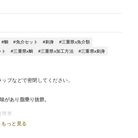
鯛
魚介セット
刺身
三重県x魚介類
ット
三重県x鯛
三重県x加工方法
三重県x刺身
ラップなどで密閉してください。
味があり脂乗り抜群。
は簡単。
ので、鯛めしやアラ煮を楽しめます。
もっと見る