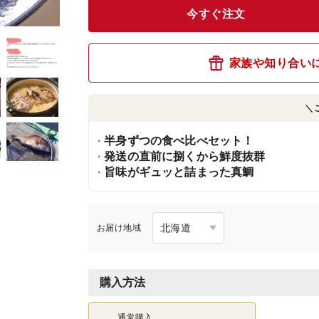
今すぐ注文
家族や知り合い
＼
半身ずつの食べ比べセット！
発送の直前に捌くから鮮度抜群
旨味がギュッと詰まった真鯛
お届け地域
購入方法
通常購入