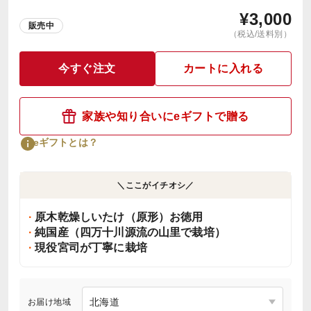
¥
3,000
販売中
（税込/送料別）
今すぐ注文
カートに入れる
家族や知り合いにeギフトで贈る
eギフトとは？
＼ここがイチオシ／
原木乾燥しいたけ（原形）お徳用
純国産（四万十川源流の山里で栽培）
現役宮司が丁寧に栽培
お届け地域