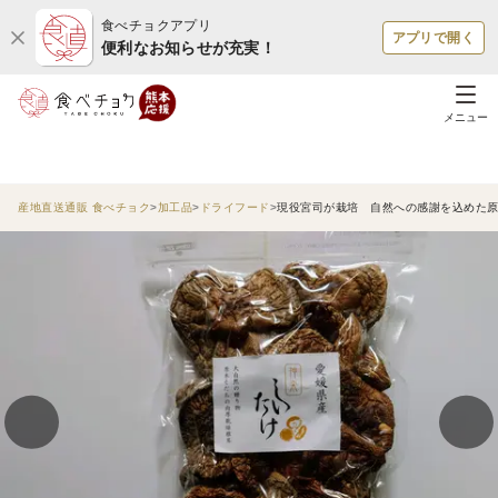
食べチョクアプリ
アプリで開く
便利なお知らせが充実！
メニュー
産地直送通販 食べチョク
加工品
ドライフード
現役宮司が栽培 自然への感謝を込めた原木