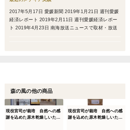
培しています。
2017年5月17日 愛媛新聞 2019年1月21日 週刊愛媛
経済レポート 2019年2月11日 週刊愛媛経済レポー
＜産地の特徴＞
ト 2019年4月23日 南海放送ニュースで取材・放送
清流四万十川の愛媛県側源流に位置する鬼北町日吉地
区、豊かな自然と伝統が息づいています。
森の風の他の商品
現役宮司が栽培 自然への感
現役宮司が栽培 自然への感
謝を込めた原木乾燥しいたけ
謝を込めた原木乾燥しいた
セット（原形 60g、スライス
け （粉末 80g x 4）お徳用