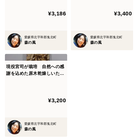
50g、ティーバッグ 3g x 10
袋）
¥3,186
¥3,400
愛媛県北宇和郡鬼北町
愛媛県北宇和郡鬼北町
森の風
森の風
現役宮司が栽培 自然への感
謝を込めた原木乾燥しいた
け （スライス 50g x 4）お
徳用
¥3,200
愛媛県北宇和郡鬼北町
森の風