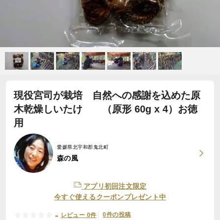
現役宮司が栽培 自然への感謝を込めた原
木乾燥しいたけ （原形 60g x 4）お徳
用
愛媛県北宇和郡鬼北町
森の風
アプリ初回注文限定
今すぐ使えるクーポンプレゼント中
-
0件の投稿
レビュー 0件