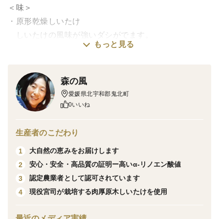
＜味＞
・原形乾燥しいたけ
しいたけの風味が強いダシがでます。
もっと見る
水でもどして、煮物や鍋物の具に使えます。
・スライスしいたけ
森の風
汁物にそのまま使えます。
愛媛県北宇和郡鬼北町
水でもどして、佃煮にしてもおいしいです。
0いいね
・粉末
生産者のこだわり
しいたけ茶としても、ダシとしても使えます。
大自然の恵みをお届けします
1
安心・安全・高品質の証明ー高いα‐リノエン酸値
2
＜栽培・生産のこだわり＞
認定農業者として認可されています
3
生産地である鬼北町日吉地区は伊予神楽や富母里神楽が
現役宮司が栽培する肉厚原木しいたけを使用
4
伝承された神楽の里です。
伊予神楽を伝承する現役宮司が自然への感謝を込めて栽
最近のメディア実績