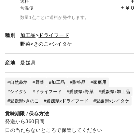
¥
送料
+
¥
0
常温便
数量1点ごとに送料が発生します。
種別
加工品
ドライフード
野菜
きのこ
シイタケ
産地
愛媛県
自然栽培
野菜
加工品
贈答品
家庭用
シイタケ
ドライフード
愛媛県x野菜
愛媛県x加工品
愛媛県xきのこ
愛媛県xドライフード
愛媛県xシイタケ
賞味期限 / 保存方法
発送から360日間
日の当たらないところで保管してください