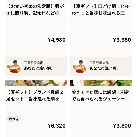
海のすぐそばの調理場で、その日のうちに塩焼きにして
【お食い初めの決定版】我が
【夏ギフト】口どけ鯛！じゅ
子に贈り鯛、記念日などのお
わ〜っと旨味甘味溢れる三重
配送します。鯛は水揚げから2〜3日後にいちばん甘みを
祝いにも縁起の良い絶品真鯛
県産のブランド真鯛をお刺身
感じやすいため、ご自宅に着く頃にはちょうど食べごろ
【塩焼き】
で！１〜1.2kgサイズ＜１尾
に。サイズにもこだわって、筋肉が付き過ぎず、ボ
丸々＞
リューム感と肉のやわらかさのバランスが絶妙な1〜
¥4,580
¥3,980
1.2kgの鯛を厳選してお届けします。
三重県度会郡
三重県度会郡
-------------------------------------------------------
あなたに逢い鯛。
あなたに逢い鯛。
海から揚がってすぐに “水洗い”。
鮮度抜群のまま“真空パック”。
-------------------------------------------------------
【夏ギフト】ブランド真鯛２
冷えてきた夜には鯛鍋！刺身
水洗いとは、魚のエラとハラ（内臓）を取り出す下処理
尾セット！旨味溢れる鯛を贈
でも食べられるジューシーな
ろう＜皮なし/皮あり各１尾＞
鯛で味わって！〈３枚下ろし
のこと。養殖場にある調理場ですぐに水洗いして、真空
皮あり〉
パックすることで、鯛の身は海から揚がったままの鮮度
約2kg
を保ち、その後の調理もスムーズになります。熟練の料
¥6,320
¥3,800
理人の手仕事と、専用の機械を組み合わせて、真鯛をい