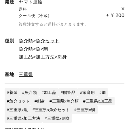
発送
ヤマト運輸
¥
送料
+
¥
200
クール便（冷蔵）
複数注文すると送料がまとまります。
種別
魚介類
魚介セット
魚介類
魚
鯛
加工品
加工方法
刺身
産地
三重県
養殖
魚介類
加工品
贈答品
家庭用
鯛
魚介セット
刺身
三重県x魚介類
三重県x加工品
三重県x魚
三重県x魚介セット
三重県x鯛
三重県x加工方法
三重県x刺身