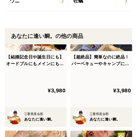
ウニ
牡蠣
“養殖”だから、“薄飼い”だから。
脂が乗りきった身が育つ！
-------------------------------------------------------
ここ数年、養殖の価値が注目されています。迫間浦の真
あなたに逢い鯛。の他の商品
鯛たちは、養殖家が一日に何度も餌の食べ具合や体調の
チェックを行っているため、一年中栄養状態がよく、ど
の季節も脂がしっかり乗っています。さらに、ひとつの
【結婚記念日や誕生日にも】
【超絶品】簡単なのに絶品！
オードブルにもメインにもな
バーベキューやキャンプに
網で育てる匹数を抑える“薄飼い”によって、どの鯛にも
る！まろやかな旨味の真鯛を
も！旨み溢れるブランド真鯛
まんべんなく餌が行きわたる環境を保ちつづけていま
贅沢に味わう！【３枚おろし
でいつもと一味違う料理を楽
す。
皮なし】
しむ♪【水洗い】
¥3,980
¥3,980
-------------------------------------------------------
とろけるような、やわらかさ。
三重県度会郡
三重県度会郡
秘密は、鮮度とサイズ。
あなたに逢い鯛。
あなたに逢い鯛。
-------------------------------------------------------
うろこを傷つけないように丁寧にすくい上げた真鯛を、