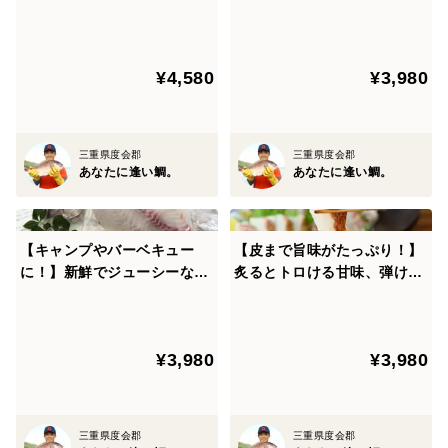
ーな＜塩焼き鯛＞
鯛。』がオススメするワンラ
寿、米寿、卒寿など、さまざまなお祝いのシーンで、祝
ンク上の新鮮真鯛！！＜皮な
鯛としてご利用いただけます。
し＞
ご卒業や入学、受験合格、引っ越し祝い、結婚祝いなど
¥4,580
¥3,980
にも多数ご利用いただいております。
-------------------------------------------------------
三重県度会郡
三重県度会郡
あなたに逢い鯛。
あなたに逢い鯛。
熨斗もご用意いたします
-------------------------------------------------------
オリジナルデザインの熨斗もご用意しております。（慶
【キャンプやバーベキュー
【皮まで旨味がたっぷり！】
事用花結びのみ）
に！】新鮮でジューシーな鯛
炙るとトロける甘味、弾ける
を自然の中で味わって♪＜３
旨さ！お酒必須のブランド
名入れも承りますので、ご入用の方はご購入の際に備考
枚おろし・皮なし＞
鯛！＜３枚下ろし・皮あり＞
欄にてお知らせくださいませ。
その際に上書き（寿・お礼・お歳暮など）も指定してい
¥3,980
¥3,980
ただけますとスムーズです。
指定がない場合、上書き、名入れの無い状態の熨斗をお
入れいたします。
三重県度会郡
三重県度会郡