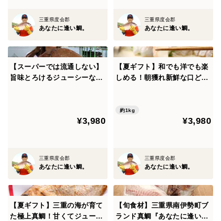
ちばん良い状態でお届けできるように努めています。
三重県度会郡
三重県度会郡
あなたに逢い鯛。
あなたに逢い鯛。
-------------------------------------------------------
すぐ食べ“たい”人向けに三枚おろし
-------------------------------------------------------
【スーパーでは流通しない】
【夏ギフト】和でも洋でも楽
もちろん「自分で魚をさばくのが好き！」「家族で体験
旨味とろけるジューシーな
しめる！朝獲れ新鮮な口どけ
鯛！贈りたいのはホンモノの
鯛！スーパーでは出会えない
してみたい！」という方のための【丸々一匹】。内臓と
味！【食べ比べ】
クオリティ！＜３枚おろし・
ウロコはきれいに除去しているので、台所も汚れませ
皮なし＞
約1kg
ん！
¥3,980
¥3,980
-------------------------------------------------------
お食い初めに、お七夜に。祝い鯛として
三重県度会郡
三重県度会郡
あなたに逢い鯛。
あなたに逢い鯛。
-------------------------------------------------------
あなたに逢い鯛。で、お子様に逢えた喜びを味わいませ
んか。
【夏ギフト】三重の海が育て
【旬食材】三重県南伊勢町ブ
お食い初めやお七夜だけでなく、還暦、古希、喜寿、傘
た極上真鯛！甘くてジューシ
ランド真鯛『あなたに逢い