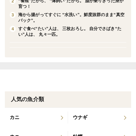
“養殖”だから、 “薄飼い”だから。 脂が乗りきった身が
2
出汁を取ってあら汁で味わうも良し。
育つ！
海から揚がってすぐに “水洗い”。鮮度抜群のまま“真空
3
パック”。
１尾まるまる味わってみてください！
すぐ食べ“たい”人は、 三枚おろし。 自分でさばき“た
4
い”人は、 丸々一匹。
-------------------------------------------------------
三重県迫間浦は、山からの栄養もたっぷり。
口の中でじゅわっと広がる、ゆたかな真鯛の甘み。
-------------------------------------------------------
迫間浦は、自然ゆたかな山々に包まれるように、湾の奥
へとのびる入り江。
雨が降るたびに、植物性プランクトンなどの栄養が山か
ら海へとけこみ、真鯛たちはその栄養をたっぷりと受け
人気の魚介類
とって、その身にたっぷりと旨みを育んでいきます。
そんな恵みの土地から、産地直送でお送りします。
カニ
ウナギ
-------------------------------------------------------