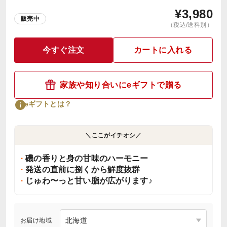
¥
3,980
販売中
（税込/送料別）
今すぐ注文
カートに入れる
家族や知り合いにeギフトで贈る
eギフトとは？
＼ここがイチオシ／
磯の香りと身の甘味のハーモニー
発送の直前に捌くから鮮度抜群
じゅわ〜っと甘い脂が広がります♪
お届け地域