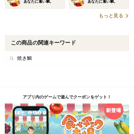
あなたに逢い鯛。
あなたに逢い鯛。
▼商品概要
もっと見る
【商品】
三重県南伊勢町迫浦産 養殖真鯛
３枚下ろし皮なし（お頭・アラ付き）
この商品の関連キーワード
【賞味期限】
焼き鯛
お届けした頃がいちばん甘みを感じやすく食べごろで
す。
お届けから２日以内にお召し上がり下さい。
【サイズ】１キロ〜1.2キロ（捌き前のサイズになりま
アプリ内のゲームで遊んでクーポンをゲット！
す。）
【お届け日】ご希望の日にちをご指定ください。
※北海道・沖縄への配送は最短５日となりますので、ゆ