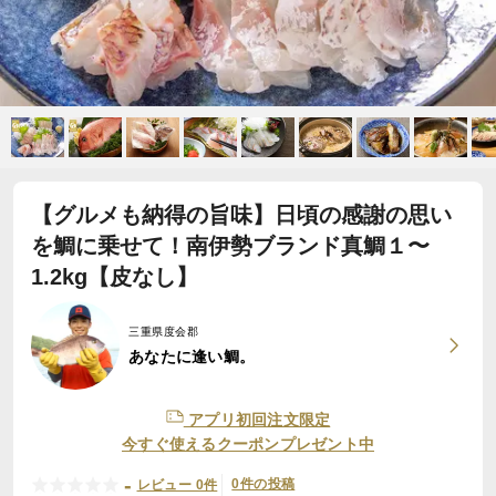
【グルメも納得の旨味】日頃の感謝の思い
を鯛に乗せて！南伊勢ブランド真鯛１〜
1.2kg【皮なし】
三重県度会郡
あなたに逢い鯛。
アプリ初回注文限定
今すぐ使えるクーポンプレゼント中
-
0件の投稿
レビュー 0件