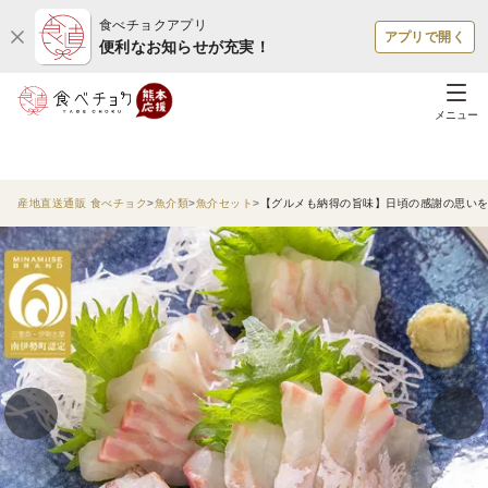
食べチョクアプリ
アプリで開く
便利なお知らせが充実！
メニュー
産地直送通販 食べチョク
魚介類
魚介セット
【グルメも納得の旨味】日頃の感謝の思いを