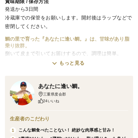
賞味期限 / 保存方法
発送から3日間
冷蔵庫での保管をお願いします。開封後はラップなどで
密閉してください。
鯛の里で育った『あなたに逢い鯛。』は、甘味があり脂
乗り抜群。
捌いて皮まで引いてお届けするので、調理は簡単。
アラ・お頭も綺麗に下処理しておつけするので、鯛めし
もっと見る
やアラ煮を楽しめます。
あなたに逢い鯛。
とっておきの美味しいプレゼントは、思わず笑顔にな
り、幸せな気分に包まれます。
三重県度会郡
スーパーには並ばない、脂乗り抜群の真鯛です。
24いいね
お刺身でももちろん、しゃぶしゃぶや鯛茶漬け、ムニエ
生産者のこだわり
ルなど、楽しみ方は無限大！
こんな鯛食べたことない！ 絶妙な肉厚感と甘み！
1
お頭とアラも付いているので、鯛めしで味わうも良し、