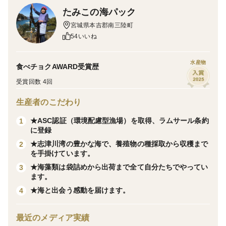
ことはできません。
たみこの海パック
開口時間も早朝の3時間程度です。
宮城県本吉郡南三陸町
船で箱眼鏡を使い、カギのついた長い竿で1個1個採りま
54いいね
す。これがまた大変なんです。。。
水産物
食べチョクAWARD受賞歴
うにむきがまた根気のいる作業なんです。まずはうにの
受賞回数 4回
口の部分からハサミを入れてくり抜くようにして
生産者のこだわり
割り、ピンセットで黒いワタを取り除きます。次にス
プーンやゴムのへらで、形を崩さないように丁寧に身を
★ASC認証（環境配慮型漁場）を取得、ラムサール条約
1
に登録
殻から取り外します。約1kgの殻うにをむき身にすると
★志津川湾の豊かな海で、養殖物の種採取から収穫まで
2
わずか120g前後。とても貴重なうにです。
を手掛けています。
★海藻類は袋詰めから出荷まで全て自分たちでやってい
3
・原料 三陸産100%生うにと食塩のみ。
ます。
添加物・保存料は一切使用しておらず、最高品質のムラ
★海と出会う感動を届けます。
4
サキウニを長年の経験と技術による絶妙な塩加減で、う
最近のメディア実績
に本来の旨味をを引き出しています。 自然解凍後、そ