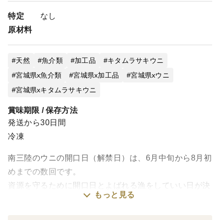
特定
なし
原材料
天然
魚介類
加工品
キタムラサキウニ
宮城県x魚介類
宮城県x加工品
宮城県xウニ
宮城県xキタムラサキウニ
賞味期限 / 保存方法
発送から30日間
冷凍
南三陸のウニの開口日（解禁日）は、6月中旬から8月初
めまでの数回です。
資源を守るために開口日とよばれる漁をしていい日が決
もっと見る
められており、
たとえ漁業権を持っていても、その日以外に勝手に獲る