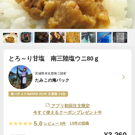
とろ～り甘塩 南三陸塩ウニ80ｇ
宮城県本吉郡南三陸町
たみこの海パック
食べチョクAWARD 2025 水産物 16位
アプリ初回注文限定
今すぐ使えるクーポンプレゼント中
5.0
10件の投稿
レビュー 9件
¥
3,260