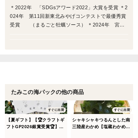
のままおつまみとして、アツアツご飯の上にのせて、お
＊2022年 「SDGsアワード2022」大賞を受賞 ＊2
召し上がりください。
024年 第11回新東北みやげコンテストで最優秀賞
・賞味期限 冷凍保存1ヶ月
受賞 （まるごと牡蠣ソース） ＊2024年 宮城
自然解凍してお召し上がりください。
県青年・女性漁業者交流大会 最優秀賞受賞 ＊202
解凍後はお早めにお召し上がりください。
5年 全国青年・女性漁業者交流大会 水産庁長
官賞 ＊2026年 にっぽんの宝物JAPAN大会素材進
＊ギフトの場合はラッピング可 ラッピングが必要な場
化部門準グランプリ （1/3革命・牡蠣のさけ蒸
合は特記事項へご記入お願いします。
し） ＊2026年 全国漁業協同組合連合会長受賞
＃環境配慮
＃南三陸産
たみこの海パックの他の商品
＃甘塩うに
＃コロナで困っています
すぐに出荷
すぐに出荷
＃お酒のおつまみ
【夏ギフト】【🏆クラフトギ
シャキシャキつるんとした南
＃海の恵み
フトGP2026銀賞受賞🏆】1/3
三陸産わかめ【塩蔵わかめ】
革命｜南三陸産 牡蠣のさけ蒸
80g×5