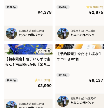
し360g ぷりぷり濃厚・簡
4.9
単ごちそう
(85件)
約360g
約400g
¥4,378
¥2,875
宮城県本吉郡南三陸町
宮城県本吉郡南三陸町
たみこの海パック
たみこの海パック
すぐに出荷
【予約販売】今だけ！塩水生
【朝市限定】包丁いらずで楽
ウニ80ｇ×2個
ちん！南三陸わかめ【楽ちん
わかめ】80ｇ×5袋
約160g
¥9,137
5.0
(72件)
約400g
¥2,990
宮城県本吉郡南三陸町
たみこの海パック
宮城県本吉郡南三陸町