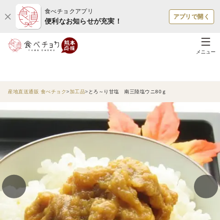
食べチョクアプリ
アプリで開く
便利なお知らせが充実！
メニュー
産地直送通販 食べチョク
加工品
とろ～り甘塩 南三陸塩ウニ80ｇ