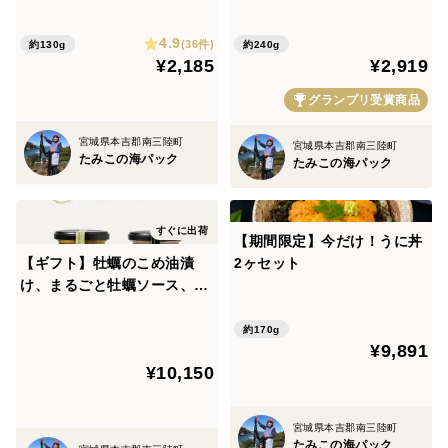
し240g ぷりぷり濃厚・簡
4.9
単ごちそう
(36件)
約130g
約240g
¥2,185
¥2,919
グランプリ受賞商品
宮城県本吉郡南三陸町
宮城県本吉郡南三陸町
たみこの海パック
たみこの海パック
すぐに出荷
【期間限定】今だけ！うに丼
【ギフト】牡蠣のこめ油漬
2ヶセット
け、まるごと牡蠣ソース、塩
うに2個
約170g
¥9,891
¥10,150
宮城県本吉郡南三陸町
たみこの海パック