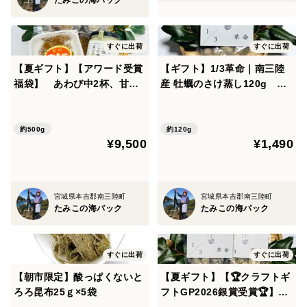
たみこの海パック
すぐに出荷
すぐに出荷
【夏ギフト】【アワード受賞
【ギフト】1/3革命｜南三陸
福袋】 あわび中2杯、甘塩
産 牡蠣のさけ蒸し120g ぷ
うに、牡蠣のこめ油漬け
りぷり濃厚・簡単ごちそう
約500g
約120g
¥9,500
¥1,490
宮城県本吉郡南三陸町
宮城県本吉郡南三陸町
たみこの海パック
たみこの海パック
すぐに出荷
すぐに出荷
【朝市限定】酸っぱくないと
【夏ギフト】【🏆クラフトギ
ろろ昆布25ｇ×5袋
フトGP2026銀賞受賞🏆】1/3
革命｜南三陸産 牡蠣のさけ蒸