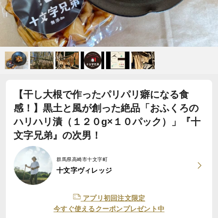
【干し大根で作ったパリパリ癖になる食
感！】黒土と風が創った絶品「おふくろの
ハリハリ漬（１２０g×１０パック）」『十
文字兄弟』の次男！
群馬県高崎市十文字町
十文字ヴィレッジ
アプリ初回注文限定
今すぐ使えるクーポンプレゼント中