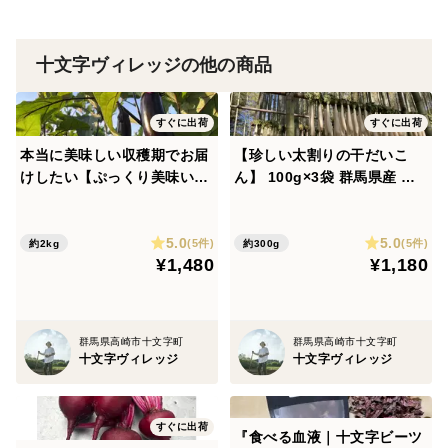
業価値調査機構 よりSMB領域(※Small to Medium
Business中小〜中堅企業群総称) にて「2025-2026
十文字ヴィレッジの他の商品
年度SMB Growth 企業賞 農業部門」を受賞しまし
た。 https://smbgrowthcompany.com/2025/jumonji
すぐに出荷
すぐに出荷
本当に美味しい収穫期でお届
【珍しい太割りの干だいこ
けしたい【ぷっくり美味い十
ん】 100g×3袋 群馬県産 十
文字なす】２kg（約１６〜１
文字大根の割干し
８本入）
5.0
5.0
(5件)
(5件)
約2kg
約300g
¥1,480
¥1,180
群馬県高崎市十文字町
群馬県高崎市十文字町
十文字ヴィレッジ
十文字ヴィレッジ
すぐに出荷
『食べる血液｜十文字ビーツ