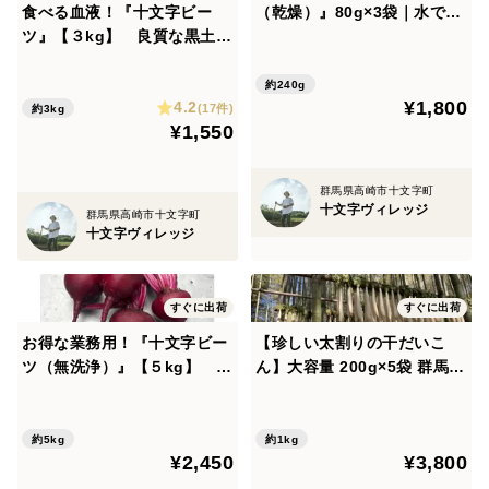
食べる血液！『十文字ビー
（乾燥）』80g×3袋｜水で戻
ツ』【３kg】 良質な黒土で
すだけ簡単・農薬不使用・栄
元気に育った栄養満点！！
養満点
（化学肥料、農薬不使用栽
約240g
¥1,800
4.2
培）
(17件)
約3kg
¥1,550
群馬県高崎市十文字町
十文字ヴィレッジ
群馬県高崎市十文字町
十文字ヴィレッジ
すぐに出荷
すぐに出荷
お得な業務用！『十文字ビー
【珍しい太割りの干だいこ
ツ（無洗浄）』【５kg】 良
ん】大容量 200g×5袋 群馬県
質な黒土で元気に育った栄養
産 十文字大根の割干し
満点！！（化学肥料、農薬不
使用栽培）
約5kg
約1kg
¥2,450
¥3,800