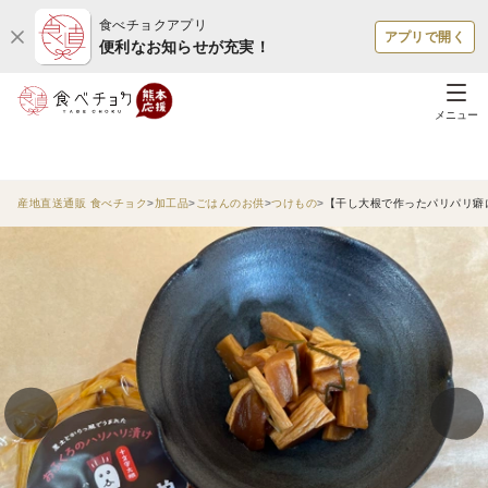
食べチョクアプリ
アプリで開く
便利なお知らせが充実！
メニュー
産地直送通販 食べチョク
加工品
ごはんのお供
つけもの
【干し大根で作ったパリパリ癖