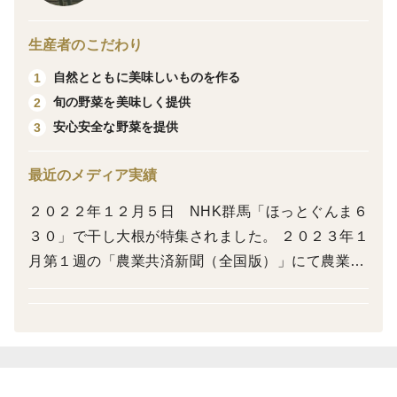
れて出来上がった歴史ある良質な水はけの良い土ですく
すく育ちました栽培中は化学肥料、農薬は不使用です。
生産者のこだわり
たくあんを仕込むためにその大根を干す山から吹き下ろ
自然とともに美味しいものを作る
1
される乾いた「上州からっ風」が絶妙で、まさしく美味
旬の野菜を美味しく提供
2
しい干し大根を作るにはうってつけの地域なのです。
安心安全な野菜を提供
3
＜品種など＞
最近のメディア実績
品種は「秋まさり」という干し大根用
２０２２年１２月５日 NHK群馬「ほっとぐんま６
『十文字兄弟』って？
３０」で干し大根が特集されました。 ２０２３年１
十文字町で生まれた大根、その大根たちが漬物に生まれ
月第１週の「農業共済新聞（全国版）」にて農業に
変わってそれぞれの個性が引き出す美味しさをぜひ味
取り組むきっかけや経緯、取組内容などを記載して
わってください！
いただきました。 ２０２３年１月１７日 NHK群
馬「ほっとぐんま６３０」の「ぐんまびと」のコー
＜使用している原材料＞
ナーにて取組を紹介していただきました。 ２０２６
干し大根（群馬県産）、漬け原材料（醤油、砂糖、酢、
年１月５日 市場調査・分析を行う一般社団法人企
みりん、昆布（原材料の一部に大豆を含む）