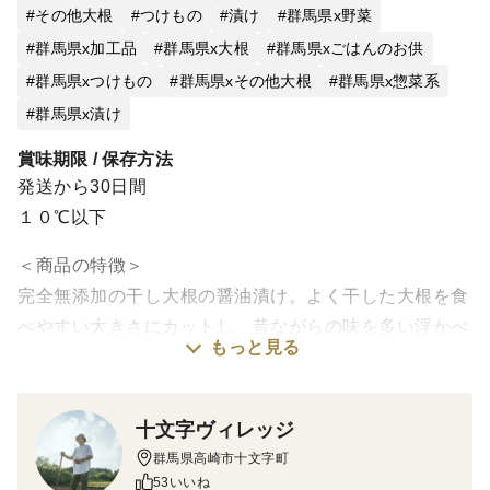
その他大根
つけもの
漬け
群馬県x野菜
群馬県x加工品
群馬県x大根
群馬県xごはんのお供
群馬県xつけもの
群馬県xその他大根
群馬県x惣菜系
群馬県x漬け
賞味期限 / 保存方法
発送から30日間
１０℃以下
＜商品の特徴＞
完全無添加の干し大根の醤油漬け。よく干した大根を食
べやすい大きさにカットし、昔ながらの味を多い浮かべ
もっと見る
るやさしい味で漬け込みました。お子様も大好きな味付
けで止まらないパリパリ食感をお楽しみいただけます。
十文字ヴィレッジ
＜産地の特徴＞
群馬県高崎市十文字町
原料の大根は、昔から長い年月をかけて火山灰が堆積さ
53いいね