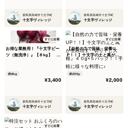
群馬県高崎市十文字町
群馬県高崎市十文字町
十文字ヴィレッジ
十文字ヴィレッジ
すぐに出荷
すぐに出荷
お得な業務用！『十文字ビー
【自然の力で旨味・栄養U
ツ（無洗浄）』【８kg】 良
P！！】十文字の土と風が生
質な黒土で元気に育った栄養
み出す『切り干し大根』４０
満点！！（化学肥料、農薬不
g×５パック！！手軽に様々な
使用栽培）
料理に♪
約8kg
約200g
¥3,400
¥2,000
群馬県高崎市十文字町
群馬県高崎市十文字町
十文字ヴィレッジ
十文字ヴィレッジ
すぐに出荷