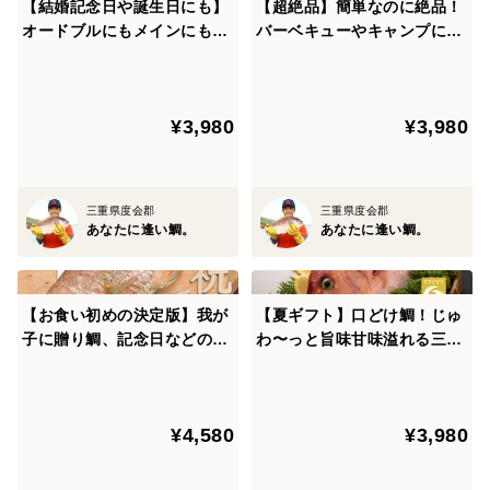
【結婚記念日や誕生日にも】
【超絶品】簡単なのに絶品！
あなたに逢い鯛。は、皮までしっかりと味が濃く、美味
オードブルにもメインにもな
バーベキューやキャンプに
しいんです♪
る！まろやかな旨味の真鯛を
も！旨み溢れるブランド真鯛
贅沢に味わう！【３枚おろし
でいつもと一味違う料理を楽
湯引きや炙りで、刺身として味わうのも絶品です。
皮なし】
しむ♪【水洗い】
その際は皮を味わうために、塩やポン酢がオススメです
¥3,980
¥3,980
よ。
脂乗り抜群なので、加熱調理も◎
三重県度会郡
三重県度会郡
少し火を通すと、脂が溶け出しトロッとした身になりま
あなたに逢い鯛。
あなたに逢い鯛。
す。
皮目をパリッと焼いてムニエルなどもオススメです。
＜スキンレス＞
【お食い初めの決定版】我が
【夏ギフト】口どけ鯛！じゅ
お刺身はもちろん、鯛しゃぶもオススメ。
子に贈り鯛、記念日などのお
わ〜っと旨味甘味溢れる三重
祝いにも縁起の良い絶品真鯛
県産のブランド真鯛をお刺身
少し火が入った鯛の身は、甘味が強くてトロっとほぐれ
【塩焼き】
で！１〜1.2kgサイズ＜１尾
て最高です。
丸々＞
お刺身で味わう際は、お醤油をよく見てくださいね。
¥4,580
¥3,980
チョンっと付けるとお醤油にじゅわ〜っと脂が溶け出し