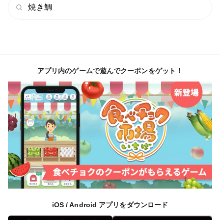
エサの⾷べ具合や体調チェックをおこなっています。
焼き鯛
毎⽇顔をみて、鯛と会話をすることで
すぐに体調の変化に気づくことができます。
体調に合わせてエサの量などを管理しています。
＜ エサ＞
アプリ内のゲームで遊んでクーポンをゲット！
地元熊野灘で採れた⿂粉のみを使⽤し、
はじめのうちは動物性タンパク質を与え、
仕上げには⼤⾖をベースとした
植物性タンパク質を含むエサを与えています。
成⻑に合わせてエサを変えることで、
⾝の⽢さ、ジューシーさを引き出しています。
＜ 薄飼い＞
イケス内を７割程度に抑えて育てることで、
iOS / Android アプリをダウンロード
ストレスが少なく伸び伸び泳げたり、