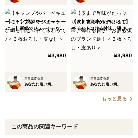
真空パックにして、クール便にてお届けいたします。
【キャンプやバーベキュー
【皮まで旨味がたっぷり！】
あなたに逢い鯛。の美味しさのひみつ
に！】新鮮でジューシーな鯛
炙るとトロける甘味、弾ける
を自然の中で味わって♪＜３
旨さ！お酒必須のブランド
＜土地＞
枚おろし・皮なし＞
鯛！＜３枚下ろし・皮あり＞
あなたに逢い鯛。の育つ南伊勢町迫間浦は、⼭に囲まれ
た内湾です。
¥3,980
¥3,980
鯛たちは⼭と海から流れ込む豊かな栄養をたっぷりと身
に蓄えます。
また、台⾵の影響を受けにくい穏やかな海で、鯛が育つ
三重県度会郡
三重県度会郡
あなたに逢い鯛。
あなたに逢い鯛。
のに適した環境です。
迫間浦は『タイの里』と呼ばれ、鯛の養殖に適した土地
もっと見る
なのです。
＜徹底した管理＞
この商品の関連キーワード
１⽇３回、鯛の様⼦を⾒回り、