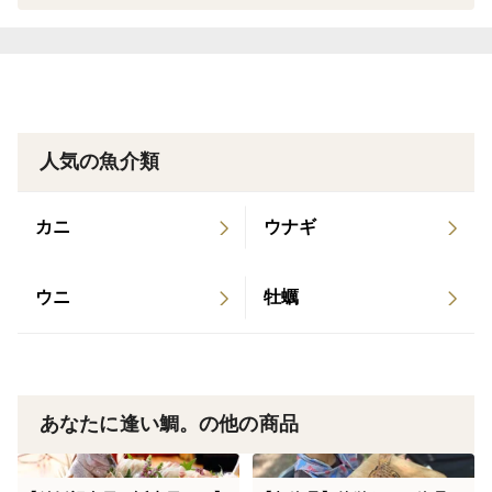
だいております♪
★食べ比べって何が入ってるの？
鯛１尾を３枚おろしにして、（半身×２／お頭・アラ×各
１）をお入れしています。
通常は２枚の半身をどちらも同じ加工でお届けしている
人気の魚介類
のを
食べ比べでは特別に、皮あり１枚・スキンレス１枚の
カニ
ウナギ
セットでお届けします。
ウニ
牡蠣
タイの里で育った、ジューシーで身の甘さが堪らない
『あなたに逢い鯛。』
スキンレスで、皮ありで、楽しんでください♪
あなたに逢い鯛。の他の商品
★オススメの食べ方
＜皮あり＞