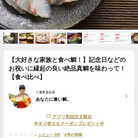
【大好きな家族と食べ鯛！】記念日などの
お祝いに縁起の良い絶品真鯛を味わって！
【食べ比べ】
三重県度会郡
あなたに逢い鯛。
アプリ初回注文限定
今すぐ使えるクーポンプレゼント中
-
0件の投稿
レビュー 0件