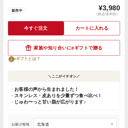
¥
3,980
販売中
（税込/送料別）
今すぐ注文
カートに入れる
家族や知り合いにeギフトで贈る
eギフトとは？
＼ここがイチオシ／
お客様の声から生まれました！
スキンレス・皮ありを少量ずつ食べ比べ！
じゅわ〜っと甘い脂が広がります♪
お届け地域