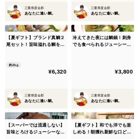
ます。
三重県度会郡
三重県度会郡
身の味が濃いので、塩やポン酢で味わうのもオススメで
あなたに逢い鯛。
あなたに逢い鯛。
す。
【夏ギフト】ブランド真鯛２
冷えてきた夜には鯛鍋！刺身
■注意事項■
尾セット！旨味溢れる鯛を贈
でも食べられるジューシーな
ろう＜皮なし/皮あり各１尾＞
鯛で味わって！〈３枚下ろし
※３枚下ろしにしていますが、身の中心に血合骨が残っ
皮あり〉
ています。
約2kg
召し上がる前に柵状にカットしていただくと、綺麗に取
¥6,320
¥3,800
り除けます。
取り除いた血合骨は、周りに残った身ごと揚げて美味し
三重県度会郡
三重県度会郡
く召し上がれますよ♪
あなたに逢い鯛。
あなたに逢い鯛。
※パッケージ写真は２尾セットになります。
お届けは写真の半量をイメージください。
【スーパーでは流通しない】
【夏ギフト】和でも洋でも楽
■商品概要■
旨味とろけるジューシーな
しめる！朝獲れ新鮮な口どけ
鯛！贈りたいのはホンモノの
鯛！スーパーでは出会えない