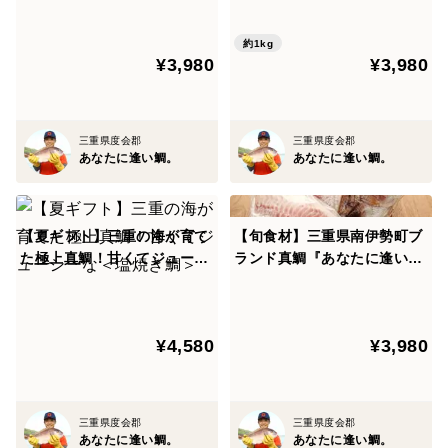
【商品】
味！【食べ比べ】
クオリティ！＜３枚おろし・
三重県南伊勢町迫浦産 養殖真鯛
皮なし＞
約1kg
¥3,980
¥3,980
３枚おろし 食べ比べ（お頭・アラ付き）
【賞味期限】
出荷日＋４日
三重県度会郡
三重県度会郡
お届け日から２日以内にお召し上がり下さい。
あなたに逢い鯛。
あなたに逢い鯛。
お届けした頃がいちばん甘みを感じやすく食べごろで
す。
【サイズ】
【夏ギフト】三重の海が育て
【旬食材】三重県南伊勢町ブ
た極上真鯛！甘くてジューシ
ランド真鯛『あなたに逢い
１キロ〜1.2キロ(下処理前)
ーな＜塩焼き鯛＞
鯛。』がオススメするワンラ
※１〜1.2kgサイズを処理するため、300〜400gのお届
ンク上の新鮮真鯛！！＜皮な
けとなります。
し＞
¥4,580
¥3,980
【お届け日】
ご注文日より最短４日
※北海道・沖縄への配送は最短５日となります。
三重県度会郡
三重県度会郡
【お届け方法】
あなたに逢い鯛。
あなたに逢い鯛。