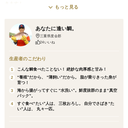
きます！
もっと見る
あなたに逢い鯛。は愛情たっぷりに手をかけて育ててい
るから、甘みと脂乗り抜群。
あなたに逢い鯛。
魚好きの方にも喜んでいただける一品です。
三重県度会郡
24いいね
スーパーでは出会えないクオリティの鯛をぜひ贈ってく
ださいね。
発送日に水揚げし、捌きたてでお送りするので鮮度も抜
生産者のこだわり
群です。
こんな鯛食べたことない！ 絶妙な肉厚感と甘み！
1
“養殖”だから、 “薄飼い”だから。 脂が乗りきった身が
2
お客様の声から生まれました！
育つ！
スキンレスも皮ありも、どっちも味わってみたいけど、
海から揚がってすぐに “水洗い”。鮮度抜群のまま“真空
3
２尾は多くて食べきれない・・・
パック”。
自分の好みがどっちなのか、少量ずつで試してみたい！
すぐ食べ“たい”人は、 三枚おろし。 自分でさばき“た
4
い”人は、 丸々一匹。
そんな声を受けて誕生した、『半身ずつの食べ比べ』
１尾分で様々な味わい方を楽しめる！と大変ご好評いた