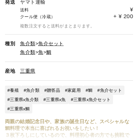
発送
ヤマト運輸
¥
送料
+
¥
200
クール便（冷蔵）
複数注文すると送料がまとまります。
種別
魚介類
魚介セット
魚介類
魚
鯛
産地
三重県
養殖
魚介類
贈答品
家庭用
鯛
魚介セット
三重県x魚介類
三重県x魚
三重県x魚介セット
三重県x鯛
両親の結婚記念日や、家族の誕生日など、スペシャルな
鯛料理で本当に喜ばれるお祝いをしたい！
３枚下ろしにしているので、料理初心者の方でも挑戦で