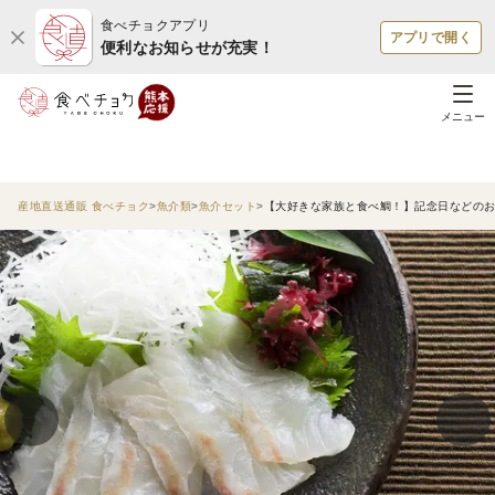
食べチョクアプリ
アプリで開く
便利なお知らせが充実！
メニュー
産地直送通販 食べチョク
魚介類
魚介セット
【大好きな家族と食べ鯛！】記念日などの