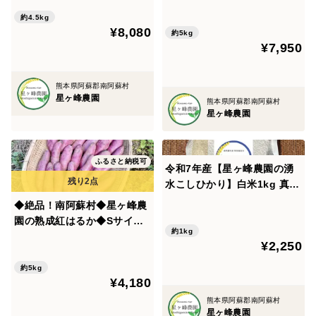
5㎏) <農薬・化学生成肥料・
園の湧水こしひかり】玄米5
除草剤・堆肥を使わないこだ
㎏ <農薬・化学生成肥料・除
約4.5kg
¥8,080
わりの南阿蘇産米>
草剤・動物性堆肥を使わない
約5kg
¥7,950
こだわりの南阿蘇産米>
熊本県阿蘇郡南阿蘇村
星ヶ峰農園
熊本県阿蘇郡南阿蘇村
星ヶ峰農園
ふるさと納税可
令和7年産【星ヶ峰農園の湧
水こしひかり】白米1kg 真空
包装 <農薬・化学生成肥料・
◆絶品！南阿蘇村◆星ヶ峰農
除草剤・堆肥を使わないこだ
園の熟成紅はるか◆Sサイズ5
わりの南阿蘇の湧水米>
約1kg
㎏◆
¥2,250
約5kg
¥4,180
熊本県阿蘇郡南阿蘇村
星ヶ峰農園