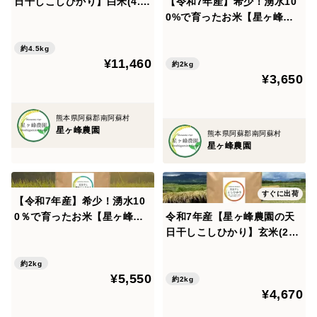
日干しこしひかり】白米(4.5
【令和7年産】希少！湧水10
㎏) <農薬・化学生成肥料・除
0%で育ったお米【星ヶ峰農
草剤を使わないこだわりの南
園の湧水こしひかり】玄米2k
阿蘇産米>
g＜農薬・化学生成肥料・除
約4.5kg
¥11,460
草剤・堆肥を使わないこだわ
約2kg
¥3,650
りの南阿蘇産米＞
熊本県阿蘇郡南阿蘇村
星ヶ峰農園
熊本県阿蘇郡南阿蘇村
星ヶ峰農園
すぐに出荷
【令和7年産】希少！湧水10
0％で育ったお米【星ヶ峰農
令和7年産【星ヶ峰農園の天
園の天日干し湧水こしひか
日干しこしひかり】玄米(2㎏)
り】玄米2㎏ <農薬・化学生
<農薬・化学生成肥料・除草
成肥料・除草剤・堆肥を使わ
剤を使わないこだわりの南阿
約2kg
¥5,550
ないこだわりの南阿蘇産米>
蘇産米>
約2kg
¥4,670