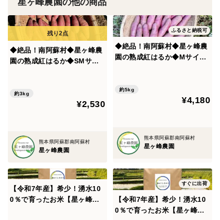
星ヶ峰農園の他の商品
ふるさと納税可
◆絶品！南阿蘇村◆星ヶ峰農
◆絶品！南阿蘇村◆星ヶ峰農
園の熟成紅はるか◆Mサイズ
園の熟成紅はるか◆SMサイ
5㎏◆
ズ混合 3kg◆
約5kg
約3kg
¥4,180
¥2,530
熊本県阿蘇郡南阿蘇村
熊本県阿蘇郡南阿蘇村
星ヶ峰農園
星ヶ峰農園
すぐに出荷
【令和7年産】希少！湧水10
0％で育ったお米【星ヶ峰農
【令和7年産】希少！湧水10
園の湧水こしひかり】白米(4.
0％で育ったお米【星ヶ峰農