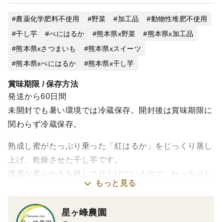
農薬化学肥料不使用
野菜
加工品
動物性堆肥不使用
干し芋
べにはるか
熊本県x野菜
熊本県x加工品
熊本県xさつまいも
熊本県xスイーツ
熊本県xべにはるか
熊本県x干し芋
賞味期限 / 保存方法
発送から60日間
未開封でも暑い環境では冷蔵保存。開封後は賞味期限に
関わらず冷蔵保存。
熟成し蜜がたっぷり乗った「紅はるか」をじっくり蒸し
上げ、乾燥させた干し芋です。
適度な柔らかさを残して仕上げているので、ねっちりし
もっと見る
た食感があり 自然な甘みが癖になる干し芋です。
星ヶ峰農園
ご自宅で召し上がっていただくことを想定しています。