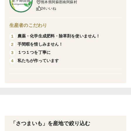
熊本県阿蘇郡南阿蘇村
中には干し芋に一部白くなっている部分（糖化しなかっ
24いいね
た部分で傷んでいるわけではありません）や端の硬めの
部分も入っています。
生産者のこだわり
農薬・化学生成肥料・除草剤を使いません！
1
【星ヶ峰農園】では2017年から熊本県・南阿蘇村にて
手間暇を惜しみません！
2
「紅はるか」の苗の栽培から芋の収穫まで、農薬・除草
１つ１つを丁寧に
3
剤・化成肥料・堆肥は使用せず、熟成を経て干し芋の加
私たちが作っています
4
工までの全工程を一貫して手掛けています。
10月下旬に収穫したサツマイモを適温管理下で熟成させ
ることで収穫直後は甘味がさっぱりしてホクホクした食
感が、45日以上熟成させることで蜜が乗り ねっとり系
に変化します。
干し芋の製造は、原料のお芋がある限りの期間限定で
「さつまいも」を産地で絞り込む
す。