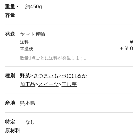
配送希望日時をお知らせいただいた場合で、配送希望日に
重量・
約450g
間に合わない場合には配送希望時間のみを指定して発送す
容量
る場合があります。
発送
ヤマト運輸
¥
送料
+
¥
0
常温便
数量1点ごとに送料が発生します。
種別
野菜
さつまいも
べにはるか
加工品
スイーツ
干し芋
産地
熊本県
特定
なし
原材料