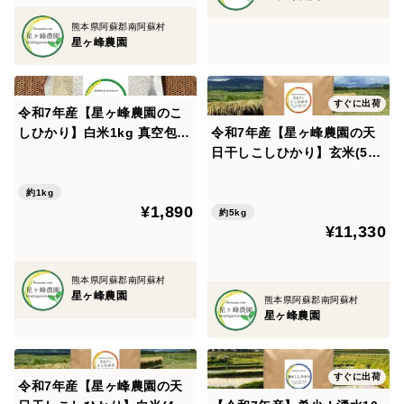
熊本県阿蘇郡南阿蘇村
星ヶ峰農園
すぐに出荷
令和7年産【星ヶ峰農園のこ
しひかり】白米1kg 真空包装
令和7年産【星ヶ峰農園の天
<農薬・化学生成肥料・除草
日干しこしひかり】玄米(5㎏)
剤・堆肥を使わないこだわり
<農薬・化学生成肥料・除草
の南阿蘇>
剤・堆肥を使わないこだわり
約1kg
¥1,890
の南阿蘇産米>
約5kg
¥11,330
熊本県阿蘇郡南阿蘇村
星ヶ峰農園
熊本県阿蘇郡南阿蘇村
星ヶ峰農園
すぐに出荷
令和7年産【星ヶ峰農園の天