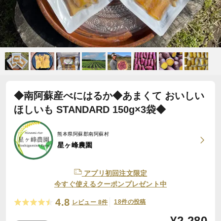
◆南阿蘇産べにはるか◆あまくて おいしい
ほしいも STANDARD 150g×3袋◆
熊本県阿蘇郡南阿蘇村
星ヶ峰農園
アプリ初回注文限定
今すぐ使えるクーポンプレゼント中
4.8
18件の投稿
レビュー 8件
¥
2,280