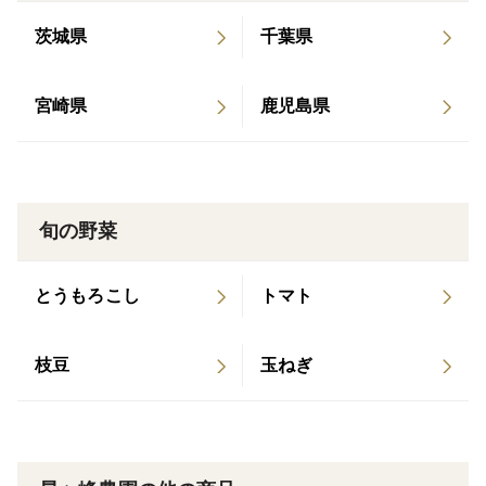
商品ができ次第 在庫の調整をしていますので、一時的
茨城県
千葉県
に「売切れ」表示になることがあります。
宮崎県
鹿児島県
製造が終わりましたらその旨を商品説明に表記いたしま
す。
発送はヤマト運輸の「ネコポス」で、ポスト投函で配達
完了となるサービスです。
旬の野菜
私たちが大切に育てた紅はるかで丁寧に自家製造した干
とうもろこし
トマト
し芋をぜひご賞味ください。
枝豆
玉ねぎ
※賞味期限は製造より３ヶ月としております。発送時に
賞味期限が1ヶ月以上のものをお送りします。