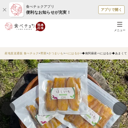
食べチョクアプリ
アプリで開く
便利なお知らせが充実！
メニュー
産地直送通販 食べチョク
野菜
さつまいも
べにはるか
◆南阿蘇産べにはるか◆あまくて おい