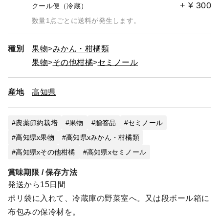
+
¥
300
クール便（冷蔵）
数量1点ごとに送料が発生します。
種別
果物
みかん・柑橘類
果物
その他柑橘
セミノール
産地
高知県
農薬節約栽培
果物
贈答品
セミノール
高知県x果物
高知県xみかん・柑橘類
高知県xその他柑橘
高知県xセミノール
賞味期限 / 保存方法
発送から15日間
ポリ袋に入れて、冷蔵庫の野菜室へ。又は段ボール箱に
布包みの保冷材を。