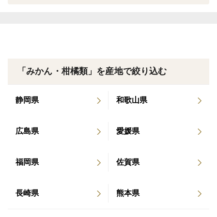
＜品種など＞
薄いジョウノウ（果肉を包む皮）に包まれた果肉は濃
厚な味で、果汁たっぷりのセミノールです。誤解されや
すいのですが、果実は日光を浴びた部分は黄色っぽく、
陽が当たらないと深紅になります。味を優先して、袋掛
けをせずに日光に当てる栽培をしています。
「みかん・柑橘類」を産地で絞り込む
静岡県
和歌山県
広島県
愛媛県
福岡県
佐賀県
長崎県
熊本県