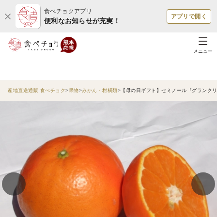
食べチョクアプリ
アプリで開く
便利なお知らせが充実！
メニュー
産地直送通販 食べチョク
果物
みかん・柑橘類
【母の日ギフト】セミノール『グランクリュ