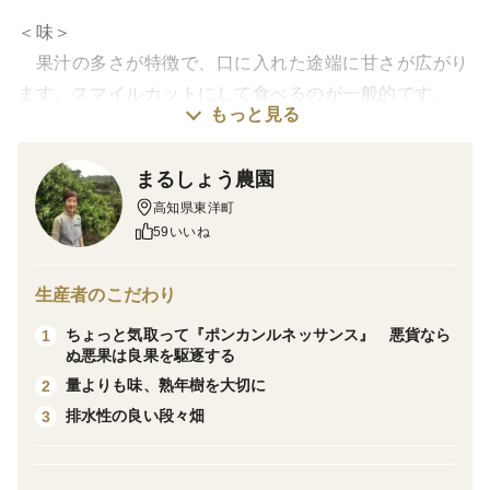
＜味＞
果汁の多さが特徴で、口に入れた途端に甘さが広がり
ます。スマイルカットにして食べるのが一般的です。
もっと見る
＜栽培のこだわり＞
まるしょう農園
化学系農薬や除草剤不使用（天然系農薬は使用）の栽
高知県東洋町
培です。
59いいね
収穫後は品質を維持するために冷温貯蔵庫を使用して
います。
生産者のこだわり
ちょっと気取って『ポンカンルネッサンス』 悪貨なら
1
＜産地の特徴＞
ぬ悪果は良果を駆逐する
高知県一のポンカン生産地として知られていますが、
量よりも味、熟年樹を大切に
2
その魁となった地『なべしご』は当農園の中でもグラン
排水性の良い段々畑
3
クリュ的な存在で、濃厚な味の様々な果実が育ちます。