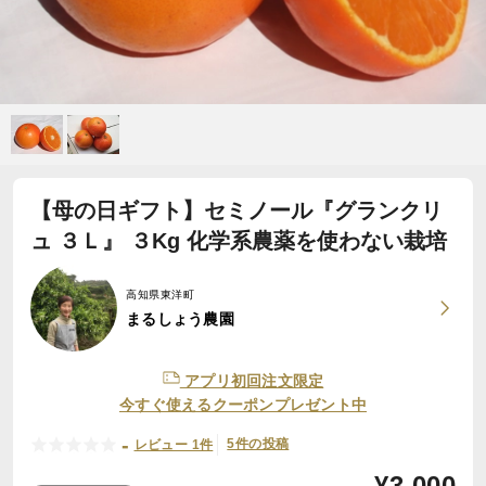
【母の日ギフト】セミノール『グランクリ
ュ ３Ｌ』 ３Kg 化学系農薬を使わない栽培
高知県東洋町
まるしょう農園
アプリ初回注文限定
今すぐ使えるクーポンプレゼント中
-
5件の投稿
レビュー 1件
¥
3,000