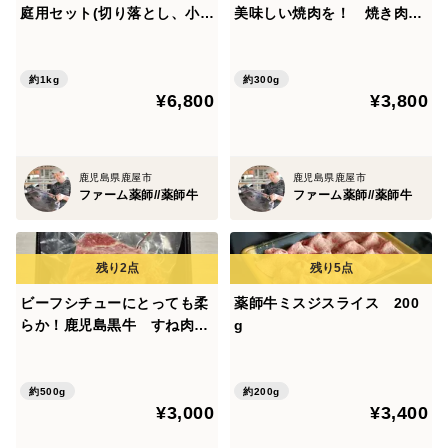
庭用セット(切り落とし、小間
美味しい焼肉を！ 焼き肉切
切れ 各2パック)
り落とし300ｇ
約1kg
約300g
¥6,800
¥3,800
鹿児島県鹿屋市
鹿児島県鹿屋市
ファーム薬師//薬師牛
ファーム薬師//薬師牛
ビーフシチューにとっても柔
薬師牛ミスジスライス 200
らか！鹿児島黒牛 すね肉50
g
0g
約500g
約200g
¥3,000
¥3,400