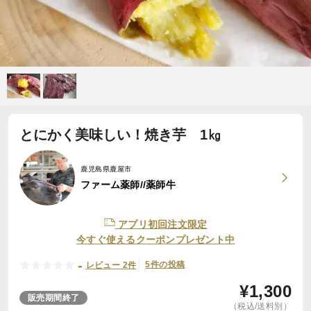
とにかく美味しい！焼き芋 1㎏
鹿児島県鹿屋市
ファーム薬師//薬師牛
アプリ初回注文限定
今すぐ使えるクーポンプレゼント中
-
5件の投稿
レビュー 2件
¥
1,300
販売期間終了
（税込/送料別）