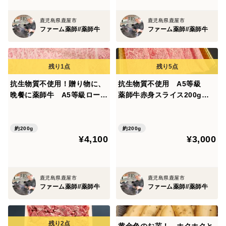
鹿児島県鹿屋市
鹿児島県鹿屋市
ファーム薬師//薬師牛
ファーム薬師//薬師牛
抗生物質不使用！贈り物に、
抗生物質不使用 A5等級
晩餐に薬師牛 A5等級ロース
薬師牛赤身スライス200g
スライス200ｇ化粧箱入【熨
化粧箱無
斗対応可】
約200g
約200g
¥4,100
¥3,000
鹿児島県鹿屋市
鹿児島県鹿屋市
ファーム薬師//薬師牛
ファーム薬師//薬師牛
黄金色のお芋！ ホクホクと