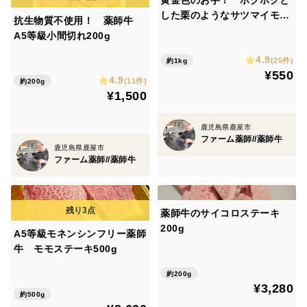
した栗のようなサツマイモ1k
抗生物質不使用！ 薬師牛
g 黄金千貫(こがねせんが
A5等級小間切れ200g
ん)
4.9
(25件)
約1kg
¥550
4.9
(11件)
約200g
¥1,500
鹿児島県鹿屋市
ファーム薬師//薬師牛
鹿児島県鹿屋市
ファーム薬師//薬師牛
薬師牛のサイコロステーキ
200g
A5等級モネンシンフリー薬師
牛 モモステーキ500g
約200g
¥3,280
約500g