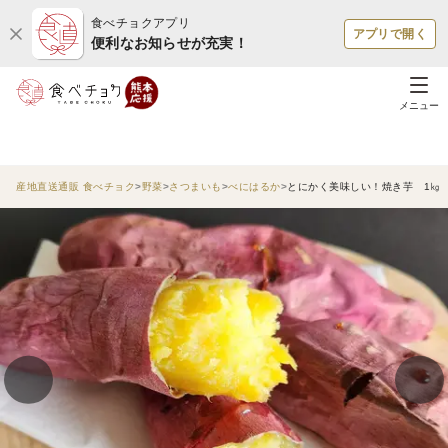
食べチョクアプリ
アプリで開く
便利なお知らせが充実！
メニュー
産地直送通販 食べチョク
野菜
さつまいも
べにはるか
とにかく美味しい！焼き芋 1㎏