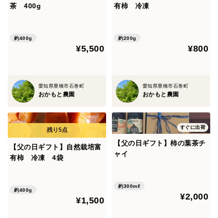
茶 400g
有柿 冷凍
約400g
約200g
¥5,500
¥800
愛知県豊橋市石巻町
愛知県豊橋市石巻町
おかもと農園
おかもと農園
すぐに出荷
【父の日ギフト】柿の葉茶チ
【父の日ギフト】自然栽培富
ャイ
有柿 冷凍 4袋
約300mℓ
約400g
¥2,000
¥1,500