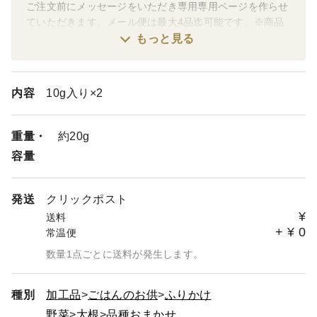
ご注文前にメッセージをいただき専用専用ページを作らせ
ていただきます。メール便は最大4品迄可能です。※商品
の種類により入る量は異なります。
もっと見る
ご不明な点がございましたらお問い合わせ下さい。
内容
10g入り×2
重量・
約20g
容量
発送
クリックポスト
¥
送料
+
¥
0
常温便
数量1点ごとに送料が発生します。
種別
加工品
ごはんのお供
ふりかけ
野菜
大根
品種おまかせ