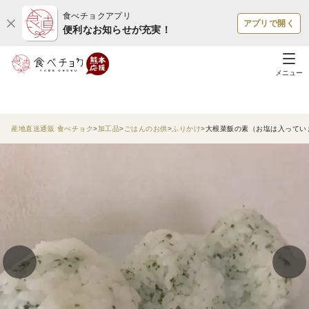
食べチョクアプリ
アプリで開く
便利なお知らせが充実！
メニュー
産地直送通販 食べチョク
加工品
ごはんのお供
ふりかけ
大根菜飯の素（お塩は入ってい