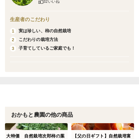
32いいね
塩加減はお好みに合わせて調整していただけるように大
根の葉のみになっております。
生産者のこだわり
実は珍しい、柿の自然栽培
1
＜栽培のこだわり＞
こだわりの栽培方法
2
農薬、化学肥料栽培期間中不使用
子育てしているご家庭でも！
3
＜産地の特徴＞
愛知県豊川市産
＜使い方＞
温かいごはんに適量の菜飯の素とお好きなお塩を混ぜて
お使い下さい。
おかもと農園の他の商品
大特価 自然栽培次郎柿の葉
【父の日ギフト】自然栽培富