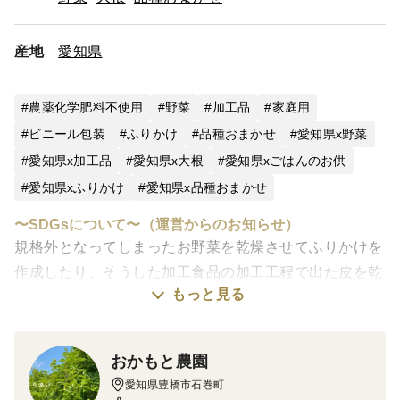
産地
愛知県
農薬化学肥料不使用
野菜
加工品
家庭用
ビニール包装
ふりかけ
品種おまかせ
愛知県x野菜
愛知県x加工品
愛知県x大根
愛知県xごはんのお供
愛知県xふりかけ
愛知県x品種おまかせ
〜SDGsについて〜（運営からのお知らせ）
規格外となってしまったお野菜を乾燥させてふりかけを
作成したり、そうした加工食品の加工工程で出た皮を乾
もっと見る
燥させ野菜チップを作成するなど、無駄なく活用した食
材の旨味は環境にも配慮された当園ならではのアイディ
アが元になっております。
おかもと農園
愛知県豊橋市石巻町
＜味＞