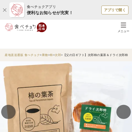
食べチョクアプリ
アプリで開く
便利なお知らせが充実！
メニュー
産地直送通販 食べチョク
果物
柿
次郎
【父の日ギフト】次郎柿の葉茶＆ドライ次郎柿