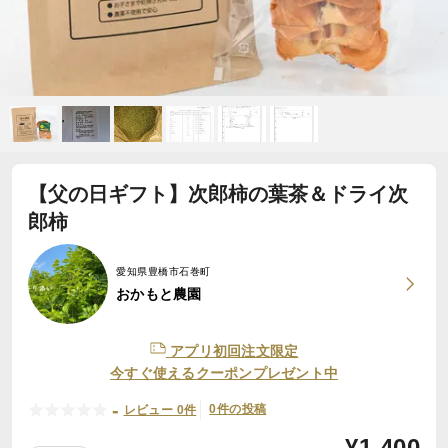
【父の日ギフト】次郎柿の葉茶＆ドライ次
郎柿
愛知県豊橋市石巻町
おかもと農園
アプリ初回注文限定
今すぐ使えるクーポンプレゼント中
-
0件の投稿
レビュー 0件
¥
1,400