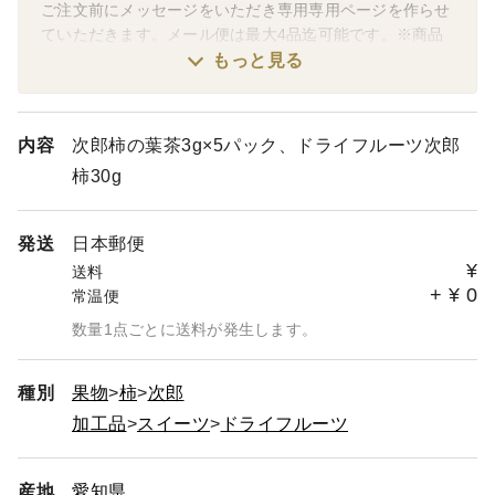
ご注文前にメッセージをいただき専用専用ページを作らせ
ていただきます。メール便は最大4品迄可能です。※商品
の種類により入る量は異なります。
もっと見る
ご不明な点がございましたらお問い合わせ下さい。
内容
次郎柿の葉茶3g×5パック、ドライフルーツ次郎
柿30g
発送
日本郵便
¥
送料
+
¥
0
常温便
数量1点ごとに送料が発生します。
種別
果物
柿
次郎
加工品
スイーツ
ドライフルーツ
産地
愛知県