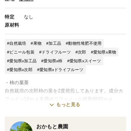
特定
なし
原材料
自然栽培
果物
加工品
動物性堆肥不使用
ビニール包装
ドライフルーツ
次郎
愛知県x果物
愛知県x加工品
愛知県x柿
愛知県xスイーツ
愛知県x次郎
愛知県xドライフルーツ
・柿の葉茶
自然栽培の次郎柿の葉を2度焙煎してあります。成分カ
フェイン10ｍｇ未満ポリフェノ－ル総量6800ｍｇ
もっと見る
血圧を気にされる方に愛飲されています。
妊婦さんやお子様にも安心して飲んでいただけます。
おかもと農園